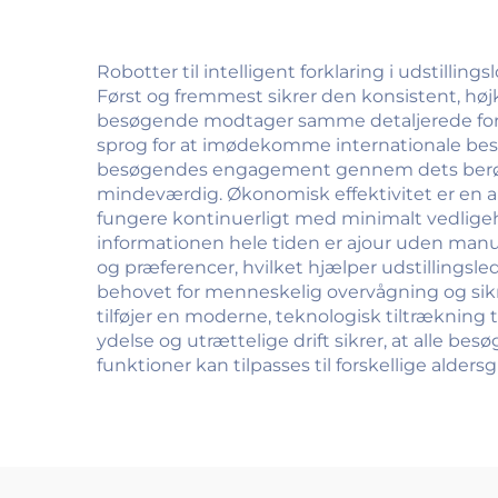
Robotter til intelligent forklaring i udstillin
Først og fremmest sikrer den konsistent, højk
besøgende modtager samme detaljerede forklar
sprog for at imødekomme internationale bes
besøgendes engagement gennem dets berør
mindeværdig. Økonomisk effektivitet er en a
fungere kontinuerligt med minimalt vedligeho
informationen hele tiden er ajour uden manu
og præferencer, hvilket hjælper udstillings
behovet for menneskelig overvågning og sikr
tilføjer en moderne, teknologisk tiltrækning 
ydelse og utrættelige drift sikrer, at alle b
funktioner kan tilpasses til forskellige alders