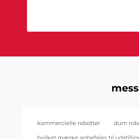
messe
kommercielle robotter
dum rob
hvilket mærke anbefales til udstilli