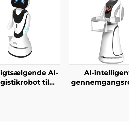
igtsælgende AI-
AI-intelligen
ogistikrobot til
gennemgangsr
ering og levering
til gæstebetjen
af mad til
erhvervsskole
estauranter og
regeringskonto
hoteller
hospitaler og b