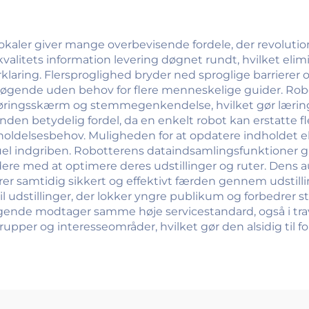
gslokaler giver mange overbevisende fordele, der revolution
valitets information levering døgnet rundt, hvilket elim
ing. Flersproglighed bryder ned sproglige barrierer og 
øgende uden behov for flere menneskelige guider. Rob
ingsskærm og stemmegenkendelse, hvilket gør lærin
nden betydelig fordel, da en enkelt robot kan erstatte 
ldelsesbehov. Muligheden for at opdatere indholdet ekst
el indgriben. Robotterens dataindsamlingsfunktioner g
ledere med at optimere deres udstillinger og ruter. Den
er samtidig sikkert og effektivt færden gennem udstill
til udstillinger, der lokker yngre publikum og forbedrer 
esøgende modtager samme høje servicestandard, også i tra
grupper og interesseområder, hvilket gør den alsidig til for