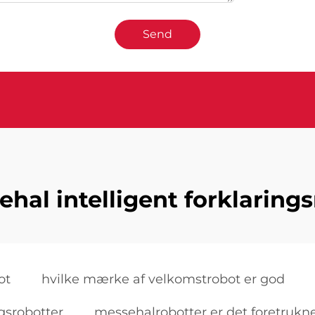
Send
hal intelligent forklaring
ot
hvilke mærke af velkomstrobot er god
ngsrobotter
messehalrobotter er det foretrukn