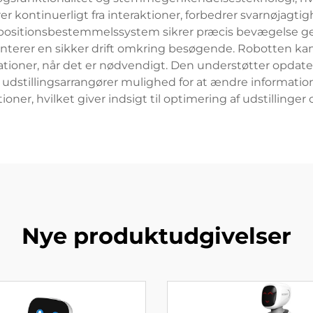
 kontinuerligt fra interaktioner, forbedrer svarnøjagtig
positionsbestemmelssystem sikrer præcis bevægelse g
ranterer en sikker drift omkring besøgende. Robotten ka
ationer, når det er nødvendigt. Den understøtter opdater
r udstillingsarrangører mulighed for at ændre informatio
ner, hvilket giver indsigt til optimering af udstillinge
Nye produktudgivelser