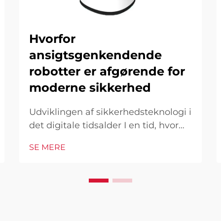
Hvorfor
ansigtsgenkendende
robotter er afgørende for
moderne sikkerhed
Udviklingen af sikkerhedsteknologi i
det digitale tidsalder I en tid, hvor
sikkerhedstrusler fortsat udvikles og
SE MERE
bliver mere sofistikerede, er
ansigtsgenkendelsesteori kommet
som en gennembrudsløsning, der
transformerer vores tilgang til
sikkerhed og overvågning. Disse...