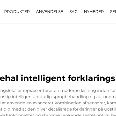
PRODUKTER
ANVENDELSE
SAG
NYHEDER
SE
hal intelligent forklaring
tillingslokaler repræsenterer en moderne løsning inden f
tig intelligens, naturlig sprogbehandling og autonom 
d at anvende en avanceret kombination af sensorer, kam
ig med at den giver detaljerede forklaringer på udstill
ogsfunktionalitet og stemmegenkendelsesteknologi, hvi