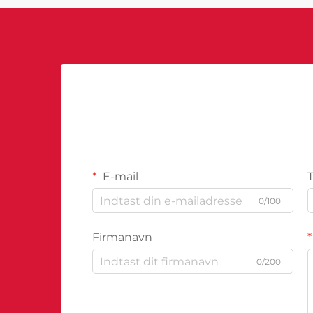
virksomheder tilgår...
E-mail
0/100
Firmanavn
0/200