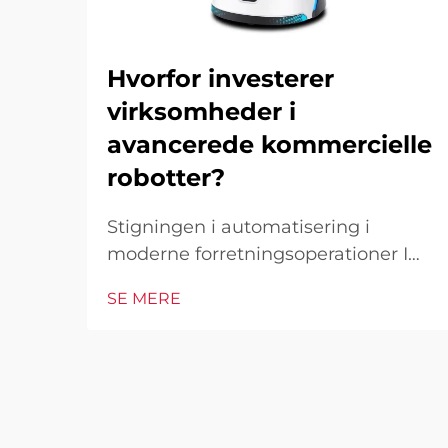
Hvorfor investerer
virksomheder i
avancerede kommercielle
robotter?
Stigningen i automatisering i
moderne forretningsoperationer I
det hurtigt foranderlige
SE MERE
forretningsmiljø i dag er
kommercielle robotter blevet en
hjørnesten i industrielle og
operationelle excellence. Disse
sofistikerede maskiner
transformerer måden, hvorpå