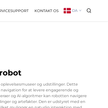
DA
RVICESUPPORT
KONTAKT OS
srobot
or oplevelsesmuseer og udstillinger. Dette
navigation for at levere engagerende og
eraer og AI-algoritmer kan robotten navigere
inger og artefakter. Den er udstyret med en
lket muliggør en naturlig interaktion med