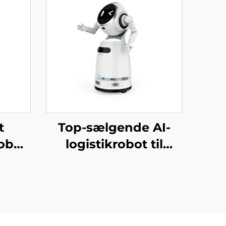
t
Top-sælgende AI-
obot
logistikrobot til
t i
madservering og
r,
levering
rer,
Tjenesterobotter til
anker
restaurant- og