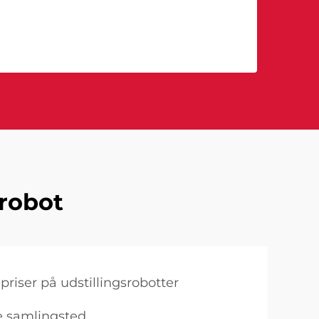
srobot
priser på udstillingsrobotter
e samlingsted