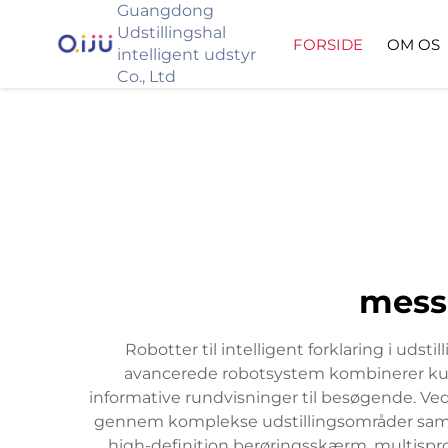
Guangdong
Udstillingshal
FORSIDE
OM OS
intelligent udstyr
Co., Ltd
messe
Robotter til intelligent forklaring i uds
avancerede robotsystem kombinerer kuns
informative rundvisninger til besøgende. Ve
gennem komplekse udstillingsområder samtid
high-definition berøringsskærm, multispr