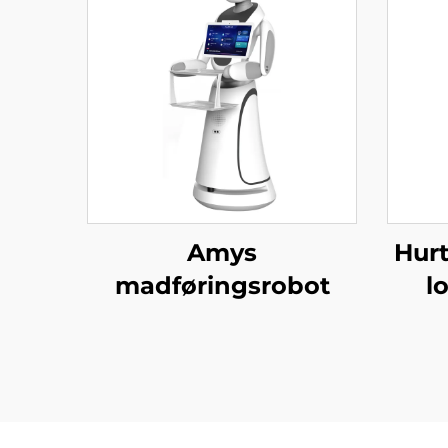
Amys
Hurt
madføringsrobot
l
serv
r