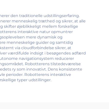
hoteludstyr
erer den traditionelle udstillingserfaring.
inerer menneskelig træthed og sikrer, at alle
skifter øjeblikkeligt mellem forskellige
otterens interaktive natur opmuntrer
gsoplevelsen mere dynamisk og
flere menneskelige guider og samtidig
ernt via cloudforbindelse sikrer, at
iver værdifulde indsigt i besøgendes adfærd
s autonome navigationsystem reducerer
ingsområdet. Robotterens tilstedeværelse
stedets ry som innovativt. Dens konsistente
vle perioder. Robotterens interaktive
skellige typer udstillinger.