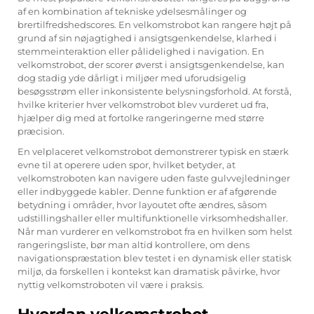
af en kombination af tekniske ydelsesmålinger og
brertilfredshedscores. En velkomstrobot kan rangere højt på
grund af sin nøjagtighed i ansigtsgenkendelse, klarhed i
stemmeinteraktion eller pålidelighed i navigation. En
velkomstrobot, der scorer øverst i ansigtsgenkendelse, kan
dog stadig yde dårligt i miljøer med uforudsigelig
besøgsstrøm eller inkonsistente belysningsforhold. At forstå,
hvilke kriterier hver velkomstrobot blev vurderet ud fra,
hjælper dig med at fortolke rangeringerne med større
præcision.
En velplaceret velkomstrobot demonstrerer typisk en stærk
evne til at operere uden spor, hvilket betyder, at
velkomstroboten kan navigere uden faste gulvvejledninger
eller indbyggede kabler. Denne funktion er af afgørende
betydning i områder, hvor layoutet ofte ændres, såsom
udstillingshaller eller multifunktionelle virksomhedshaller.
Når man vurderer en velkomstrobot fra en hvilken som helst
rangeringsliste, bør man altid kontrollere, om dens
navigationspræstation blev testet i en dynamisk eller statisk
miljø, da forskellen i kontekst kan dramatisk påvirke, hvor
nyttig velkomstroboten vil være i praksis.