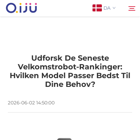
DA
Forside
Søg
Udforsk De Seneste
Om os
Velkomstrobot-Rankinger:
Hvilken Model Passer Bedst Til
Produkter
Dine Behov?
Anvendelse
2026-06-02 14:50:00
Sag
Nyheder