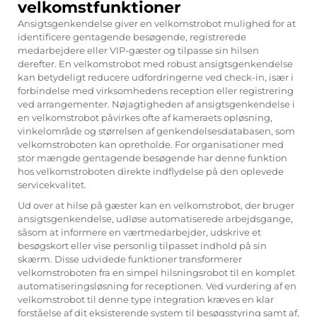
velkomstfunktioner
Ansigtsgenkendelse giver en velkomstrobot mulighed for at
identificere gentagende besøgende, registrerede
medarbejdere eller VIP-gæster og tilpasse sin hilsen
derefter. En velkomstrobot med robust ansigtsgenkendelse
kan betydeligt reducere udfordringerne ved check-in, især i
forbindelse med virksomhedens reception eller registrering
ved arrangementer. Nøjagtigheden af ansigtsgenkendelse i
en velkomstrobot påvirkes ofte af kameraets opløsning,
vinkelområde og størrelsen af genkendelsesdatabasen, som
velkomstroboten kan opretholde. For organisationer med
stor mængde gentagende besøgende har denne funktion
hos velkomstroboten direkte indflydelse på den oplevede
servicekvalitet.
Ud over at hilse på gæster kan en velkomstrobot, der bruger
ansigtsgenkendelse, udløse automatiserede arbejdsgange,
såsom at informere en værtmedarbejder, udskrive et
besøgskort eller vise personlig tilpasset indhold på sin
skærm. Disse udvidede funktioner transformerer
velkomstroboten fra en simpel hilsningsrobot til en komplet
automatiseringsløsning for receptionen. Ved vurdering af en
velkomstrobot til denne type integration kræves en klar
forståelse af dit eksisterende system til besøgsstyring samt af,