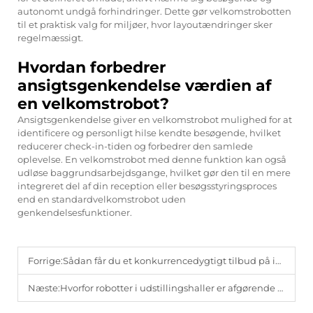
autonomt undgå forhindringer. Dette gør velkomstrobotten
til et praktisk valg for miljøer, hvor layoutændringer sker
regelmæssigt.
Hvordan forbedrer
ansigtsgenkendelse værdien af
en velkomstrobot?
Ansigtsgenkendelse giver en velkomstrobot mulighed for at
identificere og personligt hilse kendte besøgende, hvilket
reducerer check-in-tiden og forbedrer den samlede
oplevelse. En velkomstrobot med denne funktion kan også
udløse baggrundsarbejdsgange, hvilket gør den til en mere
integreret del af din reception eller besøgsstyringsproces
end en standardvelkomstrobot uden
genkendelsesfunktioner.
Forrige:
Sådan får du et konkurrencedygtigt tilbud på intelligente velkomstrobotter i 2026.
Næste:
Hvorfor robotter i udstillingshaller er afgørende for interaktive produktlanceringer.