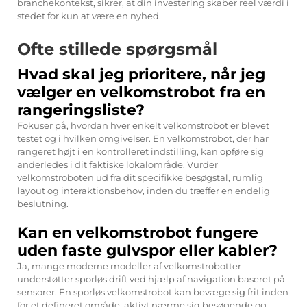
branchekontekst, sikrer, at din investering skaber reel værdi i
stedet for kun at være en nyhed.
Ofte stillede spørgsmål
Hvad skal jeg prioritere, når jeg
vælger en velkomstrobot fra en
rangeringsliste?
Fokuser på, hvordan hver enkelt velkomstrobot er blevet
testet og i hvilken omgivelser. En velkomstrobot, der har
rangeret højt i en kontrolleret indstilling, kan opføre sig
anderledes i dit faktiske lokalområde. Vurder
velkomstroboten ud fra dit specifikke besøgstal, rumlig
layout og interaktionsbehov, inden du træffer en endelig
beslutning.
Kan en velkomstrobot fungere
uden faste gulvspor eller kabler?
Ja, mange moderne modeller af velkomstrobotter
understøtter sporløs drift ved hjælp af navigation baseret på
sensorer. En sporløs velkomstrobot kan bevæge sig frit inden
for et defineret område, aktivt nærme sig besøgende og