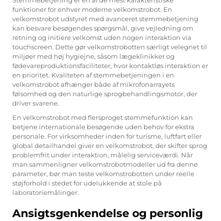
funktioner for enhver moderne velkomstrobot. En
velkomstrobot udstyret med avanceret stemmebetjening
kan besvare besøgendes spørgsmål, give vejledning om
retning og initiere velkomst uden nogen interaktion via
touchscreen. Dette gør velkomstrobotten særligt velegnet til
miljøer med høj hygiejne, såsom lægeklinikker og
fødevareproduktionsfaciliteter, hvor kontaktløs interaktion er
en prioritet. Kvaliteten af stemmebetjeningen i en
velkomstrobot afhænger både af mikrofonarrayets
følsomhed og den naturlige sprogbehandlingsmotor, der
driver svarene.
En velkomstrobot med flersproget stemmefunktion kan
betjene internationale besøgende uden behov for ekstra
personale. For virksomheder inden for turisme, luftfart eller
global detailhandel giver en velkomstrobot, der skifter sprog
problemfrit under interaktion, målelig serviceværdi. Når
man sammenligner velkomstrobotmodeller ud fra denne
parameter, bør man teste velkomstrobotten under reelle
støjforhold i stedet for udelukkende at stole på
laboratoriemålinger.
Ansigtsgenkendelse og personlig