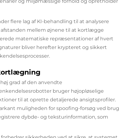
cenarier og miljømæssige forhold og opretholder
 flere lag af KI-behandling til at analysere
le afstanden mellem øjnene til at kortlægge
jerede matematiske repræsentationer af hvert
gnaturer bliver herefter krypteret og sikkert
kendelsesprocesser.
kortlægning
 høj grad af den anvendte
genkendelsesrobotter bruger højopløselige
er til at oprette detaljerede ansigtsprofiler.
arkant muligheden for spoofing-forsøg ved brug
registrere dybde- og teksturinformation, som
 forbedrer sikkerheden ved at sikre, at systemet