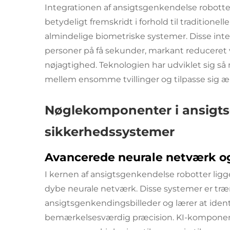
Integrationen af ansigtsgenkendelse
robott
betydeligt fremskridt i forhold til traditione
almindelige biometriske systemer. Disse int
personer på få sekunder, markant reduceret 
nøjagtighed. Teknologien har udviklet sig så 
mellem ensomme tvillinger og tilpasse sig æ
Nøglekomponenter i ansig
sikkerhedssystemer
Avancerede neurale netværk o
I kernen af ansigtsgenkendelse
robotter
ligg
dybe neurale netværk. Disse systemer er t
ansigtsgenkendingsbilleder og lærer at iden
bemærkelsesværdig præcision. KI-komponent