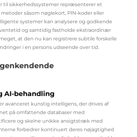
er
til sikkerhedssystemer repræsenterer et
lle metoder såsom nøglekort, PIN-koder eller
elligente systemer kan analysere og godkende
ventetid og samtidig fastholde ekstraordinær
meget, at den nu kan registrere subtile forskelle
ndringer i en persons udseende over tid.
tsgenkendende
g AI-behandling
er avanceret kunstig intelligens, der drives af
rænet på omfattende databaser med
tificere og skelne unikke ansigtstræk med
erne forbedrer kontinuert deres nøjagtighed