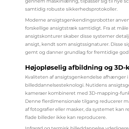
gennem maskinlæring, tilpasser sig til nye s
samtidig robuste sikkerhedsprotokoller.
Moderne ansigtsgenkendingsrobotter anvender
forskellige ansigtstræk samtidigt. Fra at må
ansigtskonturer skaber disse systemer detal
ansigt, kendt som ansigtssignaturer. Disse si
gemt og danner grundlag for fremtidige god
Højopløselig afbildning og 3D-
Kvaliteten af ansigtsgenkendelse afhænger i
billeddannelsesteknologi. Nutidens ansigts
kameraer kombineret med 3D-mapping-funktion
Denne flerdimensionale tilgang reducerer m
af fotografier eller masker, da systemet kan 
flade billeder ikke kan reproducere.
Infrarød og termisk billeddannelse yderligere