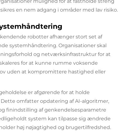
organisationer mulighed for at fastholde streng
sikres en nem adgang i områder med lav risiko.
systemhåndtering
kendende robotter afhænger stort set af
nde systemhåndtering. Organisationer skal
ningsforhold og netværksinfrastruktur for at
 skaleres for at kunne rumme voksende
ov uden at kompromittere hastighed eller
holdelse er afgørende for at holde
 Dette omfatter opdatering af AI-algoritmer,
g finindstilling af genkendelsesparametre
lvedligeholdt system kan tilpasse sig ændrede
older høj nøjagtighed og brugertilfredshed.