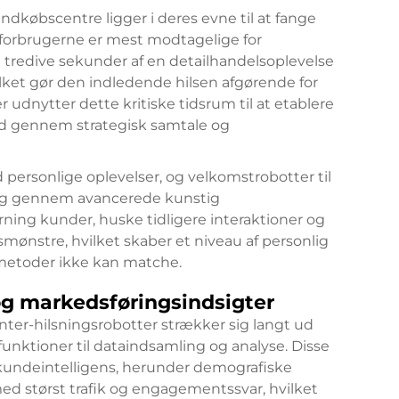
indkøbscentre ligger i deres evne til at fange
forbrugerne er mest modtagelige for
 tredive sekunder af en detailhandelsoplevelse
ket gør den indledende hilsen afgørende for
udnytter dette kritiske tidsrum til at etablere
rd gennem strategisk samtale og
 personlige oplevelser, og velkomstrobotter til
ing gennem avancerede kunstig
ning kunder, huske tidligere interaktioner og
bsmønstre, hvilket skaber et niveau af personlig
smetoder ikke kan matche.
og markedsføringsindsigter
er-hilsningsrobotter strækker sig langt ud
nktioner til dataindsamling og analyse. Disse
 kundeintelligens, herunder demografiske
d størst trafik og engagementssvar, hvilket