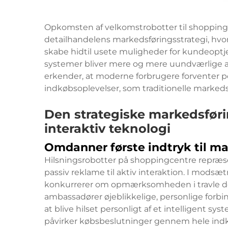
Opkomsten af velkomstrobotter til shopping
detailhandelens markedsføringsstrategi, hvo
skabe hidtil usete muligheder for kundeoptje
systemer bliver mere og mere uundværlige a
erkender, at moderne forbrugere forventer p
indkøbsoplevelser, som traditionelle markeds
Den strategiske markedsfør
interaktiv teknologi
Omdanner første indtryk til m
Hilsningsrobotter på shoppingcentre repræs
passiv reklame til aktiv interaktion. I modsæt
konkurrerer om opmærksomheden i travle det
ambassadører øjeblikkelige, personlige forbin
at blive hilset personligt af et intelligent sy
påvirker købsbeslutninger gennem hele indk