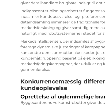
giver detailhandlere brugbare indsigt til opt
Indkøbscenter-hilsningsrobotter fungerer so
indsamler kundebesvarelser og -præferencer
dataindsamling eliminerer de traditionelle 
markedsforskning og giver samtidig mere aut
naturligt med robotsystemerne i stedet for at
Markedsintelligensen, der indsamles af bygg
foretage dynamiske justeringer af kampagner 
kan ændre deres promotionalbeskeder, juste
kundemålgruppering baseret på øjeblikkelig 
markedsføringskampagner, der udvikler og f
gennemførelse.
Konkurrencemæssig differe
kundeoplevelse
Oprettelse af uglemmelige bra
Byggecenterens velkomstrobotter giver detail