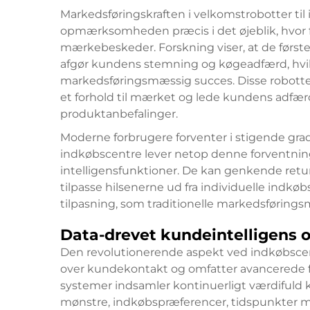
Markedsføringskraften i velkomstrobotter til 
opmærksomheden præcis i det øjeblik, hvor 
mærkebeskeder. Forskning viser, at de første
afgør kundens stemning og køgeadfærd, hvil
markedsføringsmæssig succes. Disse robotter 
et forhold til mærket og lede kundens adfæ
produktanbefalinger.
Moderne forbrugere forventer i stigende grad
indkøbscentre lever netop denne forventn
intelligensfunktioner. De kan genkende retur
tilpasse hilsenerne ud fra individuelle indkø
tilpasning, som traditionelle markedsføring
Data-drevet kundeintelligens 
Den revolutionerende aspekt ved indkøbscent
over kundekontakt og omfatter avancerede fu
systemer indsamler kontinuerligt værdifuld
mønstre, indkøbspræferencer, tidspunkter me