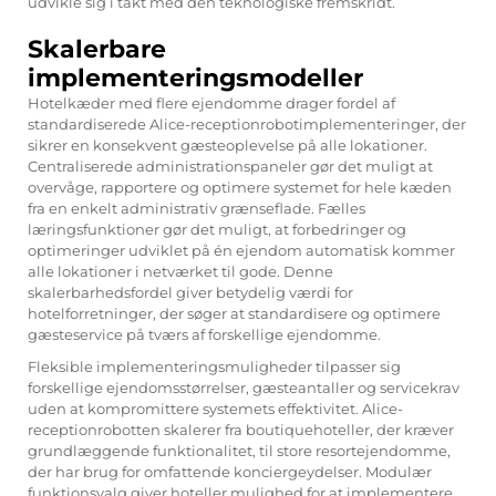
udvikle sig i takt med den teknologiske fremskridt.
Skalerbare
implementeringsmodeller
Hotelkæder med flere ejendomme drager fordel af
standardiserede Alice-receptionrobotimplementeringer, der
sikrer en konsekvent gæsteoplevelse på alle lokationer.
Centraliserede administrationspaneler gør det muligt at
overvåge, rapportere og optimere systemet for hele kæden
fra en enkelt administrativ grænseflade. Fælles
læringsfunktioner gør det muligt, at forbedringer og
optimeringer udviklet på én ejendom automatisk kommer
alle lokationer i netværket til gode. Denne
skalerbarhedsfordel giver betydelig værdi for
hotelforretninger, der søger at standardisere og optimere
gæsteservice på tværs af forskellige ejendomme.
Fleksible implementeringsmuligheder tilpasser sig
forskellige ejendomsstørrelser, gæsteantaller og servicekrav
uden at kompromittere systemets effektivitet. Alice-
receptionrobotten skalerer fra boutiquehoteller, der kræver
grundlæggende funktionalitet, til store resortejendomme,
der har brug for omfattende konciergeydelser. Modulær
funktionsvalg giver hoteller mulighed for at implementere