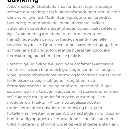
Alice-modtagerobotplatformen omfatter regelmæssige
softwareopdateringer og funktionsforbedringer, der udvider
dens evner over tid. Maskinlæringsalgoritmer forbedres
løbende gennem samlede interaktionsdata, hvilket
automatisk forbedrer nøjagtigheden og servicekvaliteten.
Nye funktioner og funktionaliteter implementeres
fjernstyrede uden behov for hardwareændringer eller
serviceafbrydelser. Denne evolutionsbaserede tilgang sikrer,
at hoteller altid drager fordel af de nyeste teknologiske
fremskridt og branchens bedste praksis.
Fremtidige udviklingsvejledninger omfatter avancerede
funktioner såsom biometrisk gæstegenkendelse, forøget
virkelighedsinformationsskærme og forbedrede evner inden
for følelsesmæssig intelligens. Integration med
fremadstormende teknologier såsom Internet of Things-
sensorer og smarte bygningsystemer vil skabe endnu mere
sofistikerede muligheder for serviceudbydning. Den
modulære arkitektur i Alice-modtagelsesrobotten
understøtter disse udvidelser nahtløst og beskytter
hotellernes investeringer, samtidig med at den muliggør en
kontinuerlig optagelse af innovationer. Hoteller kan med
tillid investere i platformen, idet de ved, at deres systemer vil