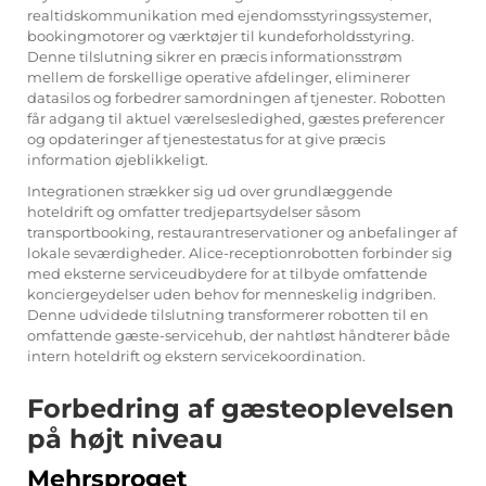
realtidskommunikation med ejendomsstyringssystemer,
bookingmotorer og værktøjer til kundeforholdsstyring.
Denne tilslutning sikrer en præcis informationsstrøm
mellem de forskellige operative afdelinger, eliminerer
datasilos og forbedrer samordningen af tjenester. Robotten
får adgang til aktuel værelsesledighed, gæstes preferencer
og opdateringer af tjenestestatus for at give præcis
information øjeblikkeligt.
Integrationen strækker sig ud over grundlæggende
hoteldrift og omfatter tredjepartsydelser såsom
transportbooking, restaurantreservationer og anbefalinger af
lokale seværdigheder. Alice-receptionrobotten forbinder sig
med eksterne serviceudbydere for at tilbyde omfattende
konciergeydelser uden behov for menneskelig indgriben.
Denne udvidede tilslutning transformerer robotten til en
omfattende gæste-servicehub, der nahtløst håndterer både
intern hoteldrift og ekstern servicekoordination.
Forbedring af gæsteoplevelsen
på højt niveau
Mehrsproget