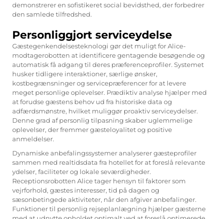
demonstrerer en sofistikeret social bevidsthed, der forbedrer
den samlede tilfredshed.
Personliggjort serviceydelse
Gæstegenkendelsesteknologi gør det muligt for Alice-
modtagerobotten at identificere gentagende besøgende og
automatisk få adgang til deres præferenceprofiler. Systemet
husker tidligere interaktioner, særlige ønsker,
kostbegrænsninger og servicepræferencer for at levere
meget personlige oplevelser. Prædiktiv analyse hjælper med
at forudse gæstens behov ud fra historiske data og
adfærdsmønstre, hvilket muliggør proaktiv serviceydelser.
Denne grad af personlig tilpasning skaber uglemmelige
oplevelser, der fremmer gæsteloyalitet og positive
anmeldelser.
Dynamiske anbefalingssystemer analyserer gæsteprofiler
sammen med realtidsdata fra hotellet for at foreslå relevante
ydelser, faciliteter og lokale seværdigheder.
Receptionsrobotten Alice tager hensyn til faktorer som
vejrforhold, gæstes interesser, tid på dagen og
sæsonbetingede aktiviteter, når den afgiver anbefalinger.
Funktioner til personlig rejseplanlægning hjælper gæsterne
med at udnytte opholdet optimalt ved at foreslå optimerede