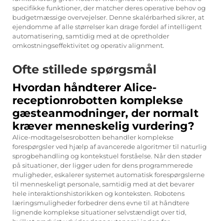
specifikke funktioner, der matcher deres operative behov og
budgetmæssige overvejelser. Denne skalérbarhed sikrer, at
ejendomme af alle størrelser kan drage fordel af intelligent
automatisering, samtidig med at de opretholder
omkostningseffektivitet og operativ alignment.
Ofte stillede spørgsmål
Hvordan håndterer Alice-
receptionrobotten komplekse
gæsteanmodninger, der normalt
kræver menneskelig vurdering?
Alice-modtagelsesrobotten behandler komplekse
forespørgsler ved hjælp af avancerede algoritmer til naturlig
sprogbehandling og kontekstuel forståelse. Når den støder
på situationer, der ligger uden for dens programmerede
muligheder, eskalerer systemet automatisk forespørgslerne
til menneskeligt personale, samtidig med at det bevarer
hele interaktionshistorikken og konteksten. Robotens
læringsmuligheder forbedrer dens evne til at håndtere
lignende komplekse situationer selvstændigt over tid,