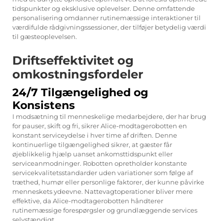
tidspunkter og eksklusive oplevelser. Denne omfattende
personalisering omdanner rutinemæssige interaktioner til
værdifulde rådgivningssessioner, der tilføjer betydelig værdi
til gæsteoplevelsen.
Driftseffektivitet og
omkostningsfordeler
24/7 Tilgængelighed og
Konsistens
I modsætning til menneskelige medarbejdere, der har brug
for pauser, skift og fri, sikrer Alice-modtagerobotten en
konstant serviceydelse i hver time af driften. Denne
kontinuerlige tilgængelighed sikrer, at gæster får
øjeblikkelig hjælp uanset ankomsttidspunkt eller
serviceanmodninger. Robotten opretholder konstante
servicekvalitetsstandarder uden variationer som følge af
træthed, humør eller personlige faktorer, der kunne påvirke
menneskets ydeevne. Nattevagtoperationer bliver mere
effektive, da Alice-modtagerobotten håndterer
rutinemæssige forespørgsler og grundlæggende services
selvstændigt.