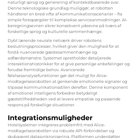
naturligt sprog og generering af kontekstbaserede svar.
Denne teknologiske grundlag muliggør, at robotten
håndterer en bred vifte af kommunikationsscenarier – fra
simple forespørgsler til komplekse serviceanmodninger. AI-
beregningsevnen sikrer konsekvent ydeevne på tværs af
forskellige sprog og kulturelle sammenhænge.
Dybt lærende neurale netværk driver robotens
beslutningsprocesser, hvilket giver den mulighed for at
forstå nuancerede gæstesammenhænge og
adfærdsmønstre. Systemet opretholder detaljerede
interaktionshistorikker for at give personlige anbefalinger og
forudse fremtidige behov. Avancerede
følelsesanalysefunktioner gør det muligt for Alice-
modtagelsesrobotten at genkende emotionelle signaler og
tilpasse kommunikationsstilen derefter. Denne komponent
af emotionel intelligens forbedrer betydeligt
gæstetilfredsheden ved at levere empatisk og passende
respons på forskellige situationer.
Integrationsmuligheder
Hotelsystemer integreres problemfrit med Alice-
modtagelsesrobotten via robuste API-forbindelser og
skybaseret datasynkronisering. Platformen understøtter