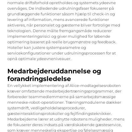
normale driftsforhold opretholdes og systemets ydeevne
overvåges. De indledende udrulningsfaser fokuserer på
grundlæggende funktioner såsom hjælp til check-in og
levering af information, mens avancerede funktioner
aktiveres, når personalet og gæsterne bliver fortrolige med
teknologien. Denne målte fremgangsmåde reducerer
implementeringsrisici og giver mulighed for løbende
optimering baseret på reelle brugsmønstre og feedback.
Hoteller kan justere systemparametre og
servicekonfigurationer under udrulningsprocessen for at
opnå optimale ydeevneniveauer.
Medarbejderuddannelse og
forandringsledelse
En vellykket implementering af Alice-modtagelsesroboten
kræver omfattende medarbejdertræningsprogrammer, der
forbereder teammedlemmerne på samarbejdsmæssige
menneske-robot-operationer. Træningsmodulerne dækker
systemdrift, vedligeholdelsesprocedurer,
gæsteinteraktionsprotokoller og fejlfindingsteknikker.
Medarbejderne lærer at udnytte robotens muligheder, mens
de fokuserer deres indsats på værdiskabende gæsteservice,
som kræver menneskelig ekspertise og følelsesmæssig