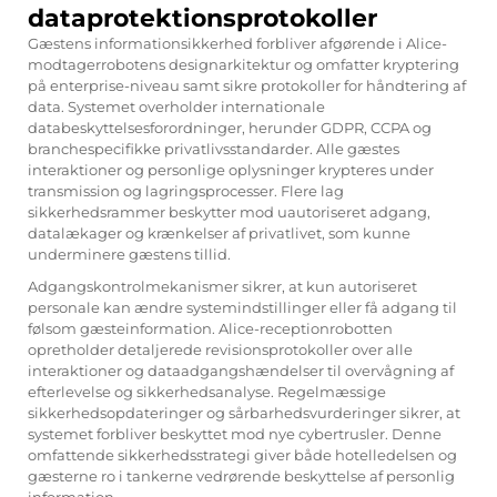
dataprotektionsprotokoller
Gæstens informationsikkerhed forbliver afgørende i Alice-
modtagerrobotens designarkitektur og omfatter kryptering
på enterprise-niveau samt sikre protokoller for håndtering af
data. Systemet overholder internationale
databeskyttelsesforordninger, herunder GDPR, CCPA og
branchespecifikke privatlivsstandarder. Alle gæstes
interaktioner og personlige oplysninger krypteres under
transmission og lagringsprocesser. Flere lag
sikkerhedsrammer beskytter mod uautoriseret adgang,
datalækager og krænkelser af privatlivet, som kunne
underminere gæstens tillid.
Adgangskontrolmekanismer sikrer, at kun autoriseret
personale kan ændre systemindstillinger eller få adgang til
følsom gæsteinformation. Alice-receptionrobotten
opretholder detaljerede revisionsprotokoller over alle
interaktioner og dataadgangshændelser til overvågning af
efterlevelse og sikkerhedsanalyse. Regelmæssige
sikkerhedsopdateringer og sårbarhedsvurderinger sikrer, at
systemet forbliver beskyttet mod nye cybertrusler. Denne
omfattende sikkerhedsstrategi giver både hotelledelsen og
gæsterne ro i tankerne vedrørende beskyttelse af personlig
information.