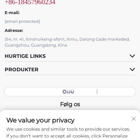
+86-18457960234
E-mail:
[email protected]
Adresse:
514, nr. 41, Xinshuikeng-afsnit, Xinlu, Dalong Gade markeded,
Guangzhou, Guangdong, Kina
HURTIGE LINKS
PRODUKTER
Følg os
We value your privacy
Copyright © 2026 China Guangdong Udstillingshal Intelligent
We use cookies and similar tools to provide our services.
Equipment Co., Ltd. Alle rettigheder forbeholdes. -
If you don't want to accept all cookies, click Personalize
Privatlivspolitik