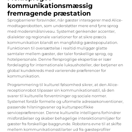
kommunikationsmæssig
fremragende præstation
Sprogbarrierer forsvinder, når gæster interagerer med Alice-
modtagerobotten, som understøtter mere end fyrre sprog
med modersmålsniveau. Systemet genkender accenter,
dialekter og regionale variationer for at sikre præcis
kommunikation blandt en mangfoldig gæstepopulation.
Funktionen til oversættelse i realtid muliggør glatte
samtaler mellem gæster, der taler forskellige sprog, og
hotelpersonale. Denne flersproglige ekspertise er især
fordelagtig for internationale luksushoteller, der betjener en
global kundekreds med varierende præferencer for
kommunikation.
Programmering til kulturel følsomhed sikrer, at den
Alice-
receptionrobot
tilpasser sin kommunikationsstil, så den
svarer til kulturelle forventninger og sociale normer.
Systemet forstår formelle og uformelle adressekonventioner,
passende hilsningsvaner og kulturspecifikke
servicepræferencer. Denne kulturelle intelligens forhindrer
misforståelser og skaber behagelige interaktionsmiljøer for
gæster fra forskellige baggrunde. Robotens evne til at skifte
mellem kommunikationsstilarter ud fra gæsteprofiler