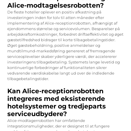
Alice-modtagelsesrobotten?
De fleste hoteller oplever en positiv afkastning på
investeringen inden for tolv til atten måneder efter
implementering af Alice-receptionrobotten, afhængigt af
ejendommens størrelse og servicevolumen. Besparelser på
arbejdskraftomkostninger, forbedret driftseffektivitet og øget
gæstetilfredshed bidrager til korte tilbagebetalingstider.
Øget gæstebeholdning, positive anmeldelser og
mundtilmund-markedsføring genereret af fremragende
serviceoplevelser skaber yderligere værdi, der accelererer
investeringens tilbagebetaling. Systemets lange levetid og
kontinuerlige forbedringer af funktionaliteten sikrer
vedvarende værdiskabelse langt ud over de indledende
tilbagebetalingstider.
Kan Alice-receptionrobotten
integreres med eksisterende
hotelsystemer og tredjeparts
serviceudbydere?
Alice-modtagerrobotten har omfattende
integrationsmuligheder, der er designet til at fungere