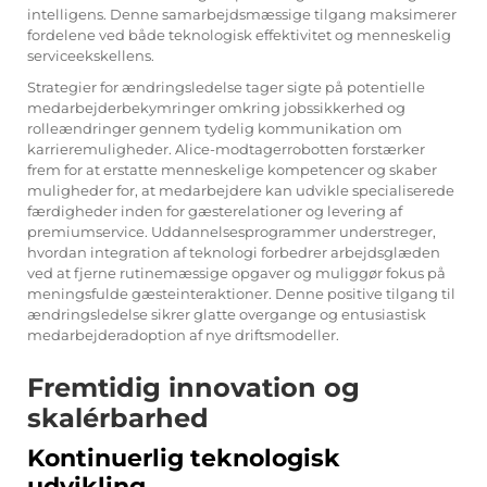
intelligens. Denne samarbejdsmæssige tilgang maksimerer
fordelene ved både teknologisk effektivitet og menneskelig
serviceekskellens.
Strategier for ændringsledelse tager sigte på potentielle
medarbejderbekymringer omkring jobssikkerhed og
rolleændringer gennem tydelig kommunikation om
karrieremuligheder. Alice-modtagerrobotten forstærker
frem for at erstatte menneskelige kompetencer og skaber
muligheder for, at medarbejdere kan udvikle specialiserede
færdigheder inden for gæsterelationer og levering af
premiumservice. Uddannelsesprogrammer understreger,
hvordan integration af teknologi forbedrer arbejdsglæden
ved at fjerne rutinemæssige opgaver og muliggør fokus på
meningsfulde gæsteinteraktioner. Denne positive tilgang til
ændringsledelse sikrer glatte overgange og entusiastisk
medarbejderadoption af nye driftsmodeller.
Fremtidig innovation og
skalérbarhed
Kontinuerlig teknologisk
udvikling