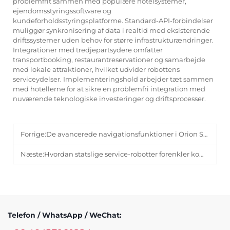
problemfrit sammen med populære hotelsystemer,
ejendomsstyringssoftware og
kundeforholdsstyringsplatforme. Standard-API-forbindelser
muliggør synkronisering af data i realtid med eksisterende
driftssystemer uden behov for større infrastrukturændringer.
Integrationer med tredjepartsydere omfatter
transportbooking, restaurantreservationer og samarbejde
med lokale attraktioner, hvilket udvider robottens
serviceydelser. Implementeringshold arbejder tæt sammen
med hotellerne for at sikre en problemfri integration med
nuværende teknologiske investeringer og driftsprocesser.
Forrige:
De avancerede navigationsfunktioner i Orion Star-robotten til komplekse lobbyer.
Næste:
Hvordan statslige service-robotter forenkler komplekse offentlige forespørgselsprocesser.
Telefon / WhatsApp / WeChat: