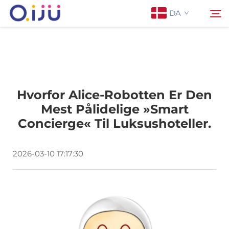
DA
Forside
Søg
Hvorfor Alice-Robotten Er Den
Om os
Mest Pålidelige »smart
Concierge« Til Luksushoteller.
Produkter
2026-03-10 17:17:30
Anvendelse
Sag
Nyheder