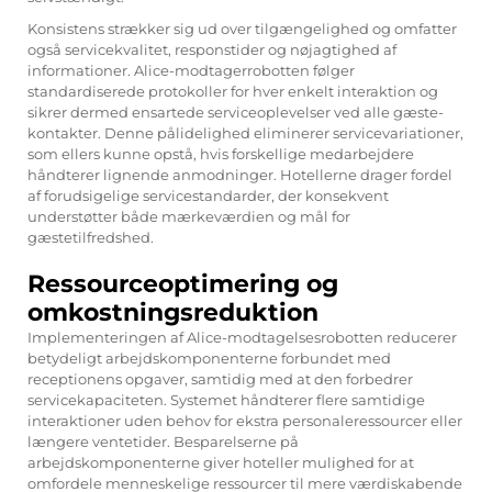
Konsistens strækker sig ud over tilgængelighed og omfatter
også servicekvalitet, respons­tider og nøjagtighed af
informationer. Alice-modtagerrobotten følger
standardiserede protokoller for hver enkelt interaktion og
sikrer dermed ensartede serviceoplevelser ved alle gæste­
kontakter. Denne pålidelighed eliminerer servicevariationer,
som ellers kunne opstå, hvis forskellige medarbejdere
håndterer lignende anmodninger. Hotellerne drager fordel
af forudsigelige servicestandarder, der konsekvent
understøtter både mærkeværdien og mål for
gæstetilfredshed.
Ressourceoptimering og
omkostningsreduktion
Implementeringen af Alice-modtagelsesrobotten reducerer
betydeligt arbejdskomponenterne forbundet med
receptionens opgaver, samtidig med at den forbedrer
servicekapaciteten. Systemet håndterer flere samtidige
interaktioner uden behov for ekstra personaleressourcer eller
længere ventetider. Besparelserne på
arbejdskomponenterne giver hoteller mulighed for at
omfordele menneskelige ressourcer til mere værdiskabende