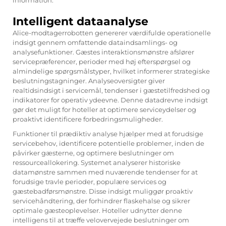
Intelligent dataanalyse
Alice-modtagerrobotten genererer værdifulde operationelle
indsigt gennem omfattende dataindsamlings- og
analysefunktioner. Gæstes interaktionsmønstre afslører
servicepræferencer, perioder med høj efterspørgsel og
almindelige spørgsmålstyper, hvilket informerer strategiske
beslutningstagninger. Analyseoversigter giver
realtidsindsigt i servicemål, tendenser i gæstetilfredshed og
indikatorer for operativ ydeevne. Denne datadrevne indsigt
gør det muligt for hoteller at optimere serviceydelser og
proaktivt identificere forbedringsmuligheder.
Funktioner til prædiktiv analyse hjælper med at forudsige
servicebehov, identificere potentielle problemer, inden de
påvirker gæsterne, og optimere beslutninger om
ressourceallokering. Systemet analyserer historiske
datamønstre sammen med nuværende tendenser for at
forudsige travle perioder, populære services og
gæstebadførsmønstre. Disse indsigt muliggør proaktiv
servicehåndtering, der forhindrer flaskehalse og sikrer
optimale gæsteoplevelser. Hoteller udnytter denne
intelligens til at træffe velovervejede beslutninger om