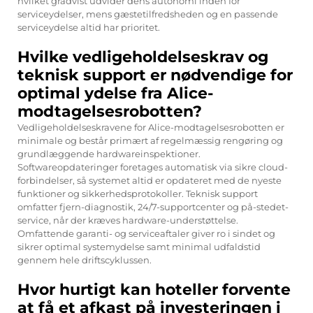
hvilket gradvist udvider dens autonomi inden for
serviceydelser, mens gæstetilfredsheden og en passende
serviceydelse altid har prioritet.
Hvilke vedligeholdelseskrav og
teknisk support er nødvendige for
optimal ydelse fra Alice-
modtagelsesrobotten?
Vedligeholdelseskravene for Alice-modtagelsesrobotten er
minimale og består primært af regelmæssig rengøring og
grundlæggende hardwareinspektioner.
Softwareopdateringer foretages automatisk via sikre cloud-
forbindelser, så systemet altid er opdateret med de nyeste
funktioner og sikkerhedsprotokoller. Teknisk support
omfatter fjern-diagnostik, 24/7-supportcenter og på-stedet-
service, når der kræves hardware-understøttelse.
Omfattende garanti- og serviceaftaler giver ro i sindet og
sikrer optimal systemydelse samt minimal udfaldstid
gennem hele driftscyklussen.
Hvor hurtigt kan hoteller forvente
at få et afkast på investeringen i