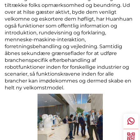
tiltrække folks opmærksomhed og beundring. Ud
Servicesupport
over at hilse gæster aktivt, byde dem venligt
velkomne og eskortere dem høfligt, har Huanhuan
også funktioner som offentlig information og
Kontakt os
introduktion, rundevisning og forklaring,
menneske-maskine-interaktion,
forretningsbehandling og vejledning. Samtidig
åbnes sekundære grænseflader for at udføre
branchenspecifik efterbehandling af
robotfunktioner inden for forskellige industrier og
scenarier, så funktionskravene inden for alle
brancher kan imødekommes og dermed skabe en
helt ny velkomstmodel.