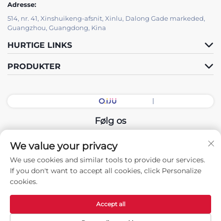
Adresse:
514, nr. 41, Xinshuikeng-afsnit, Xinlu, Dalong Gade markeded,
Guangzhou, Guangdong, Kina
HURTIGE LINKS
PRODUKTER
Følg os
We value your privacy
Copyright © 2026 China Guangdong Udstillingshal Intelligent
We use cookies and similar tools to provide our services.
Equipment Co., Ltd. Alle rettigheder forbeholdes. -
If you don't want to accept all cookies, click Personalize
Privatlivspolitik
cookies.
Accept all