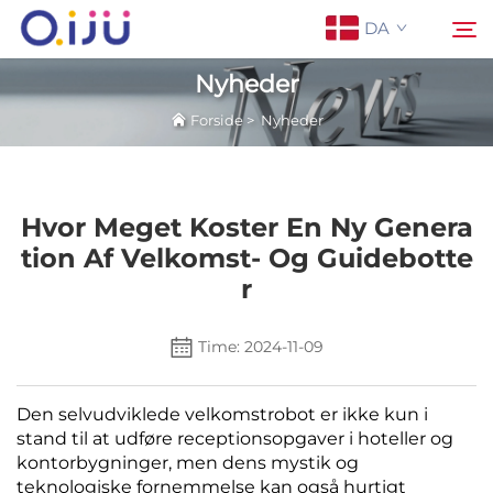
DA
Nyheder
Forside
>
Nyheder
Forside
Søg
Om os
Hvor Meget Koster En Ny Genera
Tion Af Velkomst- Og Guidebotte
Produkter
R
Anvendelse
Time: 2024-11-09
Sag
Den selvudviklede velkomstrobot er ikke kun i
stand til at udføre receptionsopgaver i hoteller og
kontorbygninger, men dens mystik og
Nyheder
teknologiske fornemmelse kan også hurtigt