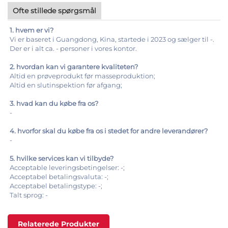
Ofte stillede spørgsmål
1. hvem er vi?
Vi er baseret i Guangdong, Kina, startede i 2023 og sælger til -.
Der er i alt ca. - personer i vores kontor.
2. hvordan kan vi garantere kvaliteten?
Altid en prøveprodukt før masseproduktion;
Altid en slutinspektion før afgang;
3. hvad kan du købe fra os?
-
4. hvorfor skal du købe fra os i stedet for andre leverandører?
-
5. hvilke services kan vi tilbyde?
Acceptable leveringsbetingelser: -;
Acceptabel betalingsvaluta: -;
Acceptabel betalingstype: -;
Talt sprog: -
Relaterede Produkter