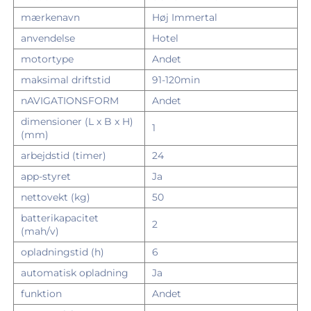
mærkenavn
Høj Immertal
anvendelse
Hotel
motortype
Andet
maksimal driftstid
91-120min
nAVIGATIONSFORM
Andet
dimensioner (L x B x H)
1
(mm)
arbejdstid (timer)
24
app-styret
Ja
nettovekt (kg)
50
batterikapacitet
2
(mah/v)
opladningstid (h)
6
automatisk opladning
Ja
funktion
Andet