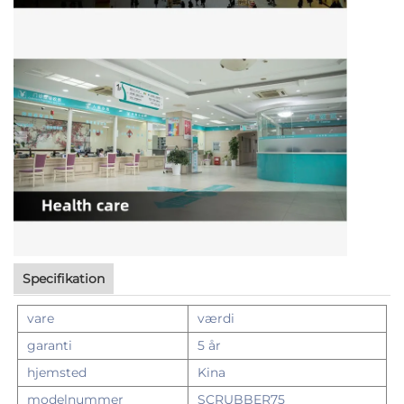
Specifikation
vare
værdi
garanti
5 år
hjemsted
Kina
modelnummer
SCRUBBER75