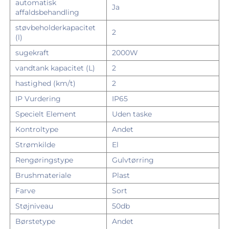
automatisk
Ja
affaldsbehandling
støvbeholderkapacitet
2
(l)
sugekraft
2000W
vandtank kapacitet (L)
2
hastighed (km/t)
2
IP Vurdering
IP65
Specielt Element
Uden taske
Kontroltype
Andet
Strømkilde
El
Rengøringstype
Gulvtørring
Brushmateriale
Plast
Farve
Sort
Støjniveau
50db
Børstetype
Andet