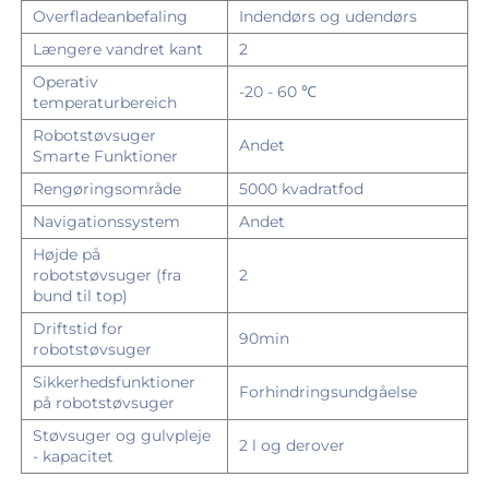
Overfladeanbefaling
Indendørs og udendørs
Længere vandret kant
2
Operativ
-20 - 60 ℃
temperaturbereich
Robotstøvsuger
Andet
Smarte Funktioner
Rengøringsområde
5000 kvadratfod
Navigationssystem
Andet
Højde på
robotstøvsuger (fra
2
bund til top)
Driftstid for
90min
robotstøvsuger
Sikkerhedsfunktioner
Forhindringsundgåelse
på robotstøvsuger
Støvsuger og gulvpleje
2 l og derover
- kapacitet