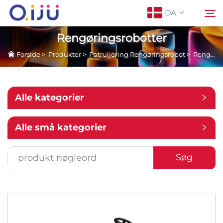
DA
Rengøringsrobotter
Forside
>
Produkter
>
Patruljering Rengøringsrobot
>
Rengøringsrobotter
Forside
Søg
Om os
Alle kategorier
Produkter
Alle små kategorier
Anvendelse
Søg
Sag
Nyheder