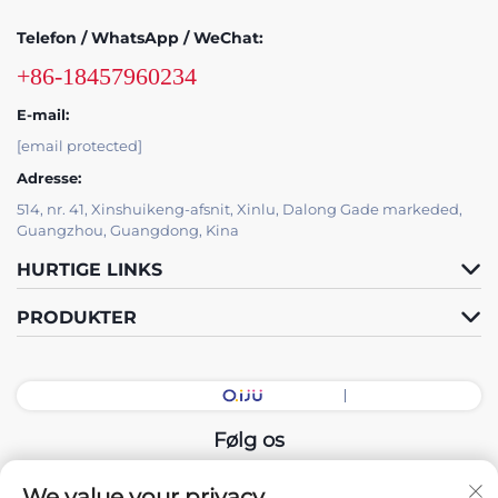
Telefon / WhatsApp / WeChat:
+86-18457960234
E-mail:
[email protected]
Adresse:
514, nr. 41, Xinshuikeng-afsnit, Xinlu, Dalong Gade markeded,
Guangzhou, Guangdong, Kina
HURTIGE LINKS
PRODUKTER
Følg os
We value your privacy