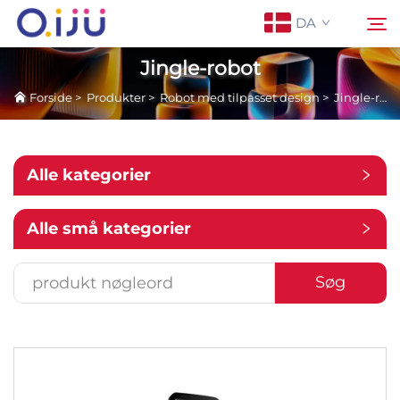
DA
Jingle-robot
Forside
>
Produkter
>
Robot med tilpasset design
>
Jingle-robot
Forside
Søg
Om os
Alle kategorier
Produkter
Alle små kategorier
Anvendelse
Søg
Sag
Nyheder