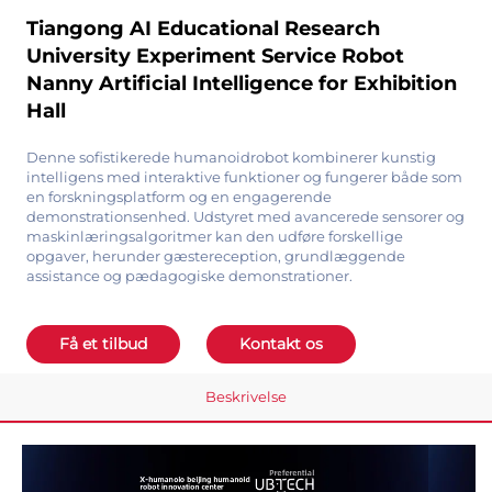
Tiangong AI Educational Research
University Experiment Service Robot
Nanny Artificial Intelligence for Exhibition
Hall
Denne sofistikerede humanoidrobot kombinerer kunstig
intelligens med interaktive funktioner og fungerer både som
en forskningsplatform og en engagerende
demonstrationsenhed. Udstyret med avancerede sensorer og
maskinlæringsalgoritmer kan den udføre forskellige
opgaver, herunder gæstereception, grundlæggende
assistance og pædagogiske demonstrationer.
Få et tilbud
Kontakt os
Beskrivelse