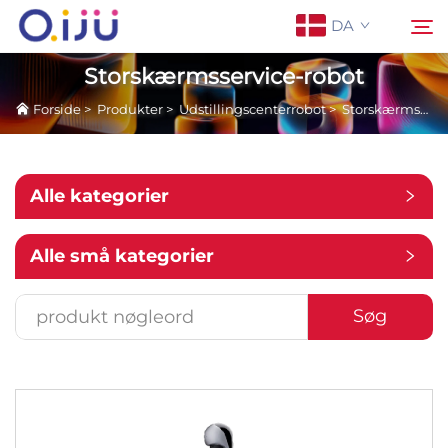
DA
Storskærmsservice-robot
Forside
>
Produkter
>
Udstillingscenterrobot
>
Storskærmsservice-robot
Forside
Søg
Om os
Alle kategorier
Produkter
Alle små kategorier
Anvendelse
Søg
Sag
Nyheder