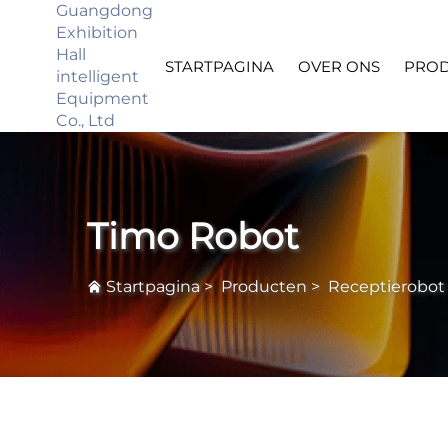
Guangdong
Exhibition
Hall
STARTPAGINA
OVER ONS
PRO
intelligent
Equipment
Co., Ltd
Timo Robot
Startpagina
>
Producten
>
Receptierobot