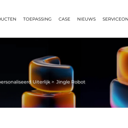
DUCTEN
TOEPASSING
CASE
NIEUWS
SERVICEO
rsonaliseerd Uiterlijk
>
Jingle Robot