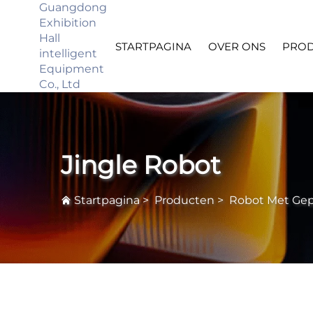
Guangdong
Exhibition
Hall
STARTPAGINA
OVER ONS
PRO
intelligent
Equipment
Co., Ltd
Jingle Robot
Startpagina
>
Producten
>
Robot Met Gepe