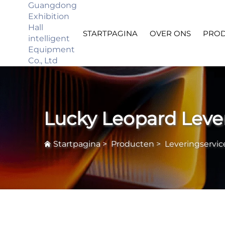
Guangdong
Exhibition
Hall
STARTPAGINA
OVER ONS
PRO
intelligent
Equipment
Co., Ltd
Lucky Leopard Leve
Startpagina
>
Producten
>
Leveringservic