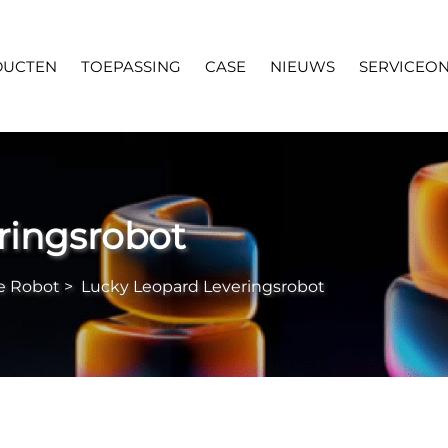
DUCTEN
TOEPASSING
CASE
NIEUWS
SERVICEO
ringsrobot
e Robot
>
Lucky Leopard Leveringsrobot