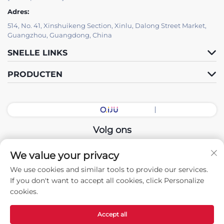
Adres:
514, No. 41, Xinshuikeng Section, Xinlu, Dalong Street Market,
Guangzhou, Guangdong, China
SNELLE LINKS
PRODUCTEN
Volg ons
We value your privacy
Copyright © 2026 China Guangdong Exhibition Hall Intelligent
We use cookies and similar tools to provide our services.
Equipment Co., Ltd. Alle rechten voorbehouden. -
If you don't want to accept all cookies, click Personalize
Privacybeleid
cookies.
Accept all