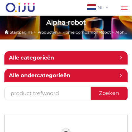
NL
Alpha-robot
Startpagina
>
Producten
>
Home Companion Robot
>
Alpha-robot
Startpagina
Zoeken
Over Ons
Alle categorieën
Producten
Alle ondercategorieën
Toepassing
Zoeken
Case
Nieuws