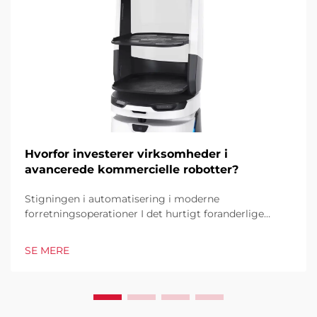
Hvorfor investerer virksomheder i
avancerede kommercielle robotter?
Stigningen i automatisering i moderne
forretningsoperationer I det hurtigt foranderlige
forretningsmiljø i dag er kommercielle robotter
blevet en hjørnesten i industrielle og operationelle
SE MERE
excellence. Disse sofistikerede maskiner
transformerer måden, hvorpå virksomheder tilgår...