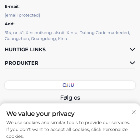
E-mail:
[email protected]
Add:
514, nr. 41, Xinshuikeng-afsnit, Xinlu, Dalong Gade markeded,
Guangzhou, Guangdong, Kina
HURTIGE LINKS
PRODUKTER
Følg os
We value your privacy
Copyright © 2025 China Guangdong Udstillingshal Intelligent
We use cookies and similar tools to provide our services.
Equipment Co., Ltd. Alle rettigheder forbeholdes. -
If you don't want to accept all cookies, click Personalize
Privatlivspolitik
cookies.