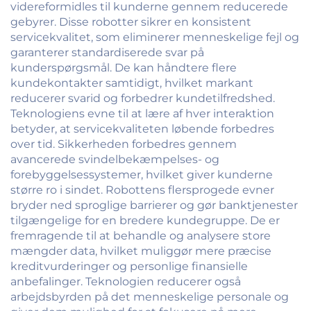
videreformidles til kunderne gennem reducerede
gebyrer. Disse robotter sikrer en konsistent
servicekvalitet, som eliminerer menneskelige fejl og
garanterer standardiserede svar på
kunderspørgsmål. De kan håndtere flere
kundekontakter samtidigt, hvilket markant
reducerer svarid og forbedrer kundetilfredshed.
Teknologiens evne til at lære af hver interaktion
betyder, at servicekvaliteten løbende forbedres
over tid. Sikkerheden forbedres gennem
avancerede svindelbekæmpelses- og
forebyggelsessystemer, hvilket giver kunderne
større ro i sindet. Robottens flersprogede evner
bryder ned sproglige barrierer og gør banktjenester
tilgængelige for en bredere kundegruppe. De er
fremragende til at behandle og analysere store
mængder data, hvilket muliggør mere præcise
kreditvurderinger og personlige finansielle
anbefalinger. Teknologien reducerer også
arbejdsbyrden på det menneskelige personale og