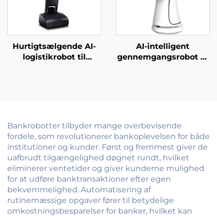
Hurtigtsælgende AI-
AI-intelligent
logistikrobot til
gennemgangsrobot til
servering og levering
gæstebetjent i
af mad til restauranter
erhvervsskoler,
og hoteller
regeringskontorer,
hospitaler og banker
Bankrobotter tilbyder mange overbevisende
fordele, som revolutionerer bankoplevelsen for både
institutioner og kunder. Først og fremmest giver de
uafbrudt tilgængelighed døgnet rundt, hvilket
eliminerer ventetider og giver kunderne mulighed
for at udføre banktransaktioner efter egen
bekvemmelighed. Automatisering af
rutinemæssige opgaver fører til betydelige
omkostningsbesparelser for banker, hvilket kan