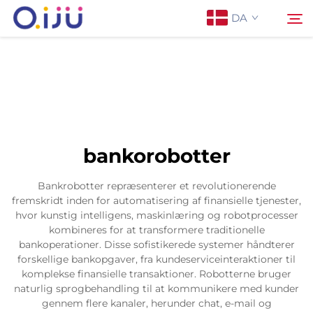
DA
Forside
Søg
Om os
bankorobotter
Produkter
Bankrobotter repræsenterer et revolutionerende
fremskridt inden for automatisering af finansielle tjenester,
Anvendelse
hvor kunstig intelligens, maskinlæring og robotprocesser
kombineres for at transformere traditionelle
bankoperationer. Disse sofistikerede systemer håndterer
Sag
forskellige bankopgaver, fra kundeserviceinteraktioner til
komplekse finansielle transaktioner. Robotterne bruger
naturlig sprogbehandling til at kommunikere med kunder
Nyheder
gennem flere kanaler, herunder chat, e-mail og