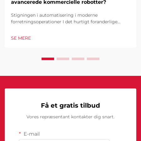
avancerede kommercielle robotter?
Stigningen i automatisering i moderne
forretningsoperationer I det hurtigt foranderlige
forretningsmiljø i dag er kommercielle robotter
blevet en hjørnesten i industrielle og operationelle
SE MERE
excellence. Disse sofistikerede maskiner
transformerer måden, hvorpå virksomheder tilgår...
Få et gratis tilbud
Vores repræsentant kontakter dig snart.
E-mail