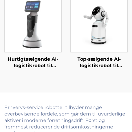
Hurtigtsælgende AI-
Top-sælgende AI-
logistikrobot til
logistikrobot til
servering og levering
madservering og
af mad Væsentlig
levering
servicebot til
Tjenesterobotter til
restauranter og
restaurant- og
hoteller
hoteludstyr
Erhvervs-service robotter tilbyder mange
overbevisende fordele, som gør dem til uvurderlige
aktiver i moderne forretningsdrift. Først og
fremmest reducerer de driftsomkostningerne