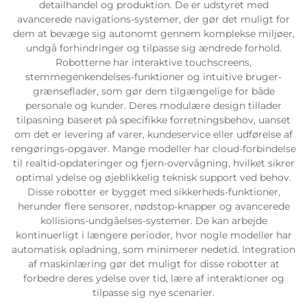
detailhandel og produktion. De er udstyret med
avancerede navigations-systemer, der gør det muligt for
Servicesupport
dem at bevæge sig autonomt gennem komplekse miljøer,
undgå forhindringer og tilpasse sig ændrede forhold.
Robotterne har interaktive touchscreens,
Kontakt os
stemmegenkendelses-funktioner og intuitive bruger-
grænseflader, som gør dem tilgængelige for både
personale og kunder. Deres modulære design tillader
tilpasning baseret på specifikke forretningsbehov, uanset
om det er levering af varer, kundeservice eller udførelse af
rengørings-opgaver. Mange modeller har cloud-forbindelse
til realtid-opdateringer og fjern-overvågning, hvilket sikrer
optimal ydelse og øjeblikkelig teknisk support ved behov.
Disse robotter er bygget med sikkerheds-funktioner,
herunder flere sensorer, nødstop-knapper og avancerede
kollisions-undgåelses-systemer. De kan arbejde
kontinuerligt i længere perioder, hvor nogle modeller har
automatisk opladning, som minimerer nedetid. Integration
af maskinlæring gør det muligt for disse robotter at
forbedre deres ydelse over tid, lære af interaktioner og
tilpasse sig nye scenarier.