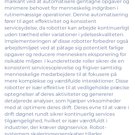
markant ved at automatisere gentagne opgaver og
minimere behovet for menneskelig indgriben i
rutinemæssige operationer. Denne automatisering
fører til øget effektivitet og konsistent
serviceydelse, da robotter kan arbejde kontinuerligt
uden træthed eller variationer i ydelseskvaliteten.
Implementeringen af disse robotter forbedrer også
arbejdsmiljøet ved at påtage sig potentielt farlige
opgaver og reducere menneskers eksponering for
risikable miljøer. I kunderettede roller sikrer de en
konsistent servicesoplevelse og frigiver samtidig
menneskelige medarbejdere til at fokusere på
mere komplekse og værdifulde interaktioner. Disse
robotter er især effektive til at vedligeholde præcise
optegnelser af deres aktiviteter og genererer
detaljerede analyser, som hjælper virksomheder
med at optimere deres drift. Deres evne til at være i
drift døgnet rundt sikrer kontinuerlig services
tilgængelighed, hvilket er især værdifuldt i
industrier, der kræver døgnservice. Robot-
systemers skaleringsegenskaber tillader