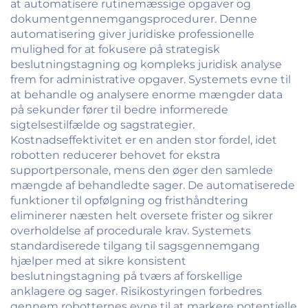
at automatisere rutinemæssige opgaver og
dokumentgennemgangsprocedurer. Denne
automatisering giver juridiske professionelle
mulighed for at fokusere på strategisk
beslutningstagning og kompleks juridisk analyse
frem for administrative opgaver. Systemets evne til
at behandle og analysere enorme mængder data
på sekunder fører til bedre informerede
sigtelsestilfælde og sagstrategier.
Kostnadseffektivitet er en anden stor fordel, idet
robotten reducerer behovet for ekstra
supportpersonale, mens den øger den samlede
mængde af behandledte sager. De automatiserede
funktioner til opfølgning og fristhåndtering
eliminerer næsten helt oversete frister og sikrer
overholdelse af procedurale krav. Systemets
standardiserede tilgang til sagsgennemgang
hjælper med at sikre konsistent
beslutningstagning på tværs af forskellige
anklagere og sager. Risikostyringen forbedres
gennem robotternes evne til at markere potentielle