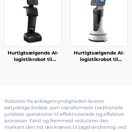
Hurtigtsælgende AI-
Hurtigtsælgende AI-
logistikrobot til
logistikrobot til
servering og levering
servering og levering
af mad til restauranter
af mad Væsentlig
og hoteller
servicebot til
restauranter og
hoteller
Robotter fra anklagemyndigheden leverer
betydelige fordele, som transformerer traditionelle
juridiske operationer til effektiviserede og effektive
processer. Først og fremmest reducerer den
markant den tid, der kræves til sagshåndtering, ved