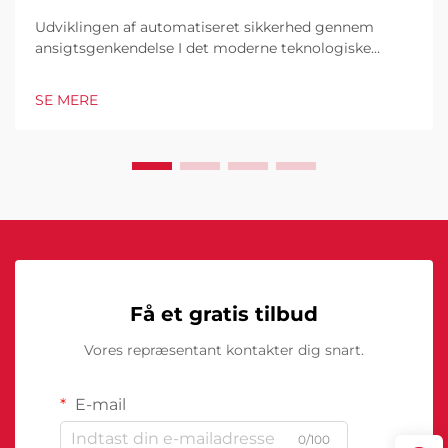
Udviklingen af automatiseret sikkerhed gennem
ansigtsgenkendelse I det moderne teknologiske
landskab har ansigtsgenkendende robotter vist sig at
være en hjørnesten i moderne
SE MERE
sikkerhedsinfrastruktur. Disse sofistikerede systemer
kombinerer kunstig intelligens...
Få et gratis tilbud
Vores repræsentant kontakter dig snart.
E-mail
0/100