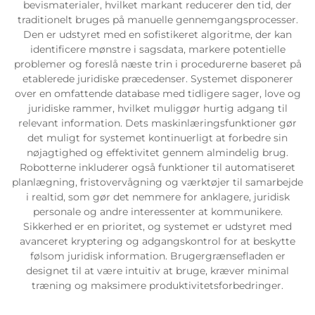
bevismaterialer, hvilket markant reducerer den tid, der
traditionelt bruges på manuelle gennemgangsprocesser.
Servicesupport
Den er udstyret med en sofistikeret algoritme, der kan
identificere mønstre i sagsdata, markere potentielle
problemer og foreslå næste trin i procedurerne baseret på
Kontakt os
etablerede juridiske præcedenser. Systemet disponerer
over en omfattende database med tidligere sager, love og
juridiske rammer, hvilket muliggør hurtig adgang til
relevant information. Dets maskinlæringsfunktioner gør
det muligt for systemet kontinuerligt at forbedre sin
nøjagtighed og effektivitet gennem almindelig brug.
Robotterne inkluderer også funktioner til automatiseret
planlægning, fristovervågning og værktøjer til samarbejde
i realtid, som gør det nemmere for anklagere, juridisk
personale og andre interessenter at kommunikere.
Sikkerhed er en prioritet, og systemet er udstyret med
avanceret kryptering og adgangskontrol for at beskytte
følsom juridisk information. Brugergrænsefladen er
designet til at være intuitiv at bruge, kræver minimal
træning og maksimere produktivitetsforbedringer.