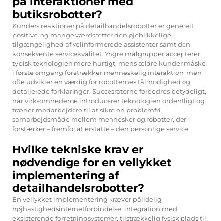
på interaktioner med
butiksrobotter?
Kunders reaktioner på detailhandelsrobotter er generelt
positive, og mange værdsætter den øjeblikkelige
tilgængelighed af velinformerede assistenter samt den
konsekvente servicekvalitet. Yngre målgrupper accepterer
typisk teknologien mere hurtigt, mens ældre kunder måske
i første omgang foretrækker menneskelig interaktion, men
ofte udvikler en værdig for robotternes tålmodighed og
detaljerede forklaringer. Succesraterne forbedres betydeligt,
når virksomhederne introducerer teknologien ordentligt og
træner medarbejdere til at sikre en problemfri
samarbejdsmåde mellem mennesker og robotter, der
forstærker – fremfor at erstatte – den personlige service.
Hvilke tekniske krav er
nødvendige for en vellykket
implementering af
detailhandelsrobotter?
En vellykket implementering kræver pålidelig
højhastighedsinternetforbindelse, integration med
eksisterende forretningsystemer, tilstrækkelig fysisk plads til