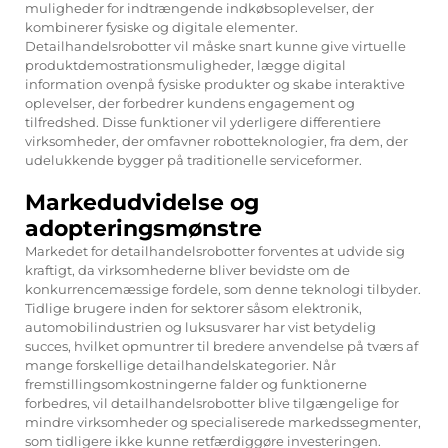
muligheder for indtrængende indkøbsoplevelser, der
kombinerer fysiske og digitale elementer.
Detailhandelsrobotter vil måske snart kunne give virtuelle
produktdemostrationsmuligheder, lægge digital
information ovenpå fysiske produkter og skabe interaktive
oplevelser, der forbedrer kundens engagement og
tilfredshed. Disse funktioner vil yderligere differentiere
virksomheder, der omfavner robotteknologier, fra dem, der
udelukkende bygger på traditionelle serviceformer.
Markedudvidelse og
adopteringsmønstre
Markedet for detailhandelsrobotter forventes at udvide sig
kraftigt, da virksomhederne bliver bevidste om de
konkurrencemæssige fordele, som denne teknologi tilbyder.
Tidlige brugere inden for sektorer såsom elektronik,
automobilindustrien og luksusvarer har vist betydelig
succes, hvilket opmuntrer til bredere anvendelse på tværs af
mange forskellige detailhandelskategorier. Når
fremstillingsomkostningerne falder og funktionerne
forbedres, vil detailhandelsrobotter blive tilgængelige for
mindre virksomheder og specialiserede markedssegmenter,
som tidligere ikke kunne retfærdiggøre investeringen.