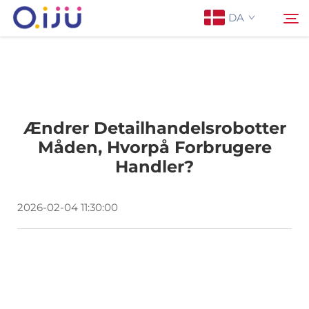
DA
Forside
Søg
Ændrer Detailhandelsrobotter
Om os
Måden, Hvorpå Forbrugere
Handler?
Produkter
2026-02-04 11:30:00
Anvendelse
Sag
Nyheder