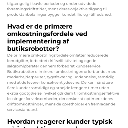
tilgængelig i travle perioder og under udvidede
forretningsdriftstider, mens deres objektive tilgang til
produktanbefalinger bygger kundetillid og -tilfredshed.
Hvad er de primære
omkostningsfordele ved
implementering af
butiksrobotter?
De primære omkostningsfordele omfatter reducerede
lønudgifter, forbedret driftseffektivitet og øgede
salgsomløbsrater gennem forbedret kundeservice.
Butiksrobotter eliminerer omkostningerne forbundet med
medarbejderpauser, sygefravær og uddannelse, samtidig
med at de leverer konsekvent ydeevne. De kan håndtere
flere kunder samtidigt og arbejde længere timer uden
ekstra godtgørelse, hvilket gør dem til omkostningseffektive
løsninger for virksomheder, der ønsker at optimere deres
driftsomkostninger, mens de opretholder en fremragende
servicestandard.
Hvordan reagerer kunder typisk