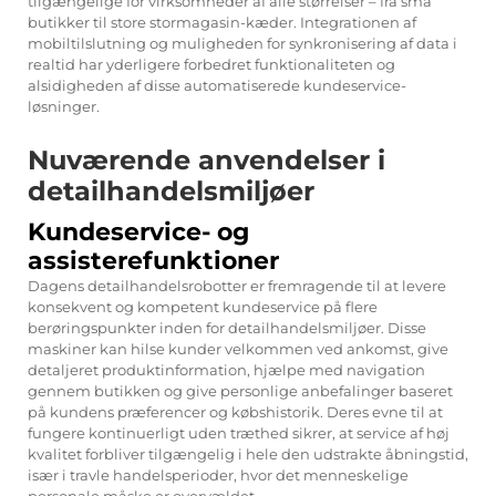
tilgængelige for virksomheder af alle størrelser – fra små
butikker til store stormagasin-kæder. Integrationen af
mobiltilslutning og muligheden for synkronisering af data i
realtid har yderligere forbedret funktionaliteten og
alsidigheden af disse automatiserede kundeservice-
løsninger.
Nuværende anvendelser i
detailhandelsmiljøer
Kundeservice- og
assisterefunktioner
Dagens detailhandelsrobotter er fremragende til at levere
konsekvent og kompetent kundeservice på flere
berøringspunkter inden for detailhandelsmiljøer. Disse
maskiner kan hilse kunder velkommen ved ankomst, give
detaljeret produktinformation, hjælpe med navigation
gennem butikken og give personlige anbefalinger baseret
på kundens præferencer og købshistorik. Deres evne til at
fungere kontinuerligt uden træthed sikrer, at service af høj
kvalitet forbliver tilgængelig i hele den udstrakte åbningstid,
især i travle handelsperioder, hvor det menneskelige
personale måske er overvældet.