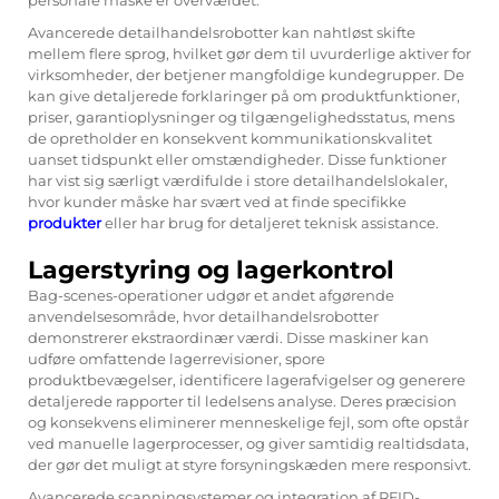
Avancerede detailhandelsrobotter kan nahtløst skifte
mellem flere sprog, hvilket gør dem til uvurderlige aktiver for
virksomheder, der betjener mangfoldige kundegrupper. De
kan give detaljerede forklaringer på om produktfunktioner,
priser, garantioplysninger og tilgængelighedsstatus, mens
de opretholder en konsekvent kommunikationskvalitet
uanset tidspunkt eller omstændigheder. Disse funktioner
har vist sig særligt værdifulde i store detailhandelslokaler,
hvor kunder måske har svært ved at finde specifikke
produkter
eller har brug for detaljeret teknisk assistance.
Lagerstyring og lagerkontrol
Bag-scenes-operationer udgør et andet afgørende
anvendelsesområde, hvor detailhandelsrobotter
demonstrerer ekstraordinær værdi. Disse maskiner kan
udføre omfattende lagerrevisioner, spore
produktbevægelser, identificere lagerafvigelser og generere
detaljerede rapporter til ledelsens analyse. Deres præcision
og konsekvens eliminerer menneskelige fejl, som ofte opstår
ved manuelle lagerprocesser, og giver samtidig realtidsdata,
der gør det muligt at styre forsyningskæden mere responsivt.
Avancerede scanningsystemer og integration af RFID-