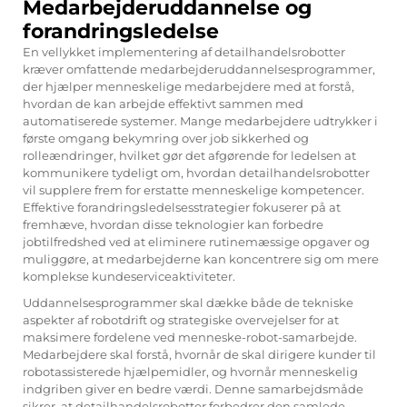
Medarbejderuddannelse og
forandringsledelse
En vellykket implementering af detailhandelsrobotter
kræver omfattende medarbejderuddannelsesprogrammer,
der hjælper menneskelige medarbejdere med at forstå,
hvordan de kan arbejde effektivt sammen med
automatiserede systemer. Mange medarbejdere udtrykker i
første omgang bekymring over job sikkerhed og
rolleændringer, hvilket gør det afgørende for ledelsen at
kommunikere tydeligt om, hvordan detailhandelsrobotter
vil supplere frem for erstatte menneskelige kompetencer.
Effektive forandringsledelsesstrategier fokuserer på at
fremhæve, hvordan disse teknologier kan forbedre
jobtilfredshed ved at eliminere rutinemæssige opgaver og
muliggøre, at medarbejderne kan koncentrere sig om mere
komplekse kundeserviceaktiviteter.
Uddannelsesprogrammer skal dække både de tekniske
aspekter af robotdrift og strategiske overvejelser for at
maksimere fordelene ved menneske-robot-samarbejde.
Medarbejdere skal forstå, hvornår de skal dirigere kunder til
robotassisterede hjælpemidler, og hvornår menneskelig
indgriben giver en bedre værdi. Denne samarbejdsmåde
sikrer, at detailhandelsrobotter forbedrer den samlede