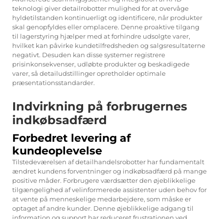
teknologi giver detailrobotter mulighed for at overvåge
hyldetilstanden kontinuerligt og identificere, når produkter
skal genopfyldes eller omplacere. Denne proaktive tilgang
til lagerstyring hjælper med at forhindre udsolgte varer,
hvilket kan påvirke kundetilfredsheden og salgsresultaterne
negativt. Desuden kan disse systemer registrere
prisinkonsekvenser, udløbte produkter og beskadigede
varer, så detailudstillinger opretholder optimale
præsentationsstandarder.
Indvirkning på forbrugernes
indkøbsadfærd
Forbedret levering af
kundeoplevelse
Tilstedeværelsen af
detailhandelsrobotter
har fundamentalt
ændret kundens forventninger og indkøbsadfærd på mange
positive måder. Forbrugere værdsætter den øjeblikkelige
tilgængelighed af velinformerede assistenter uden behov for
at vente på menneskelige medarbejdere, som måske er
optaget af andre kunder. Denne øjeblikkelige adgang til
information og support har reduceret frustrationen ved