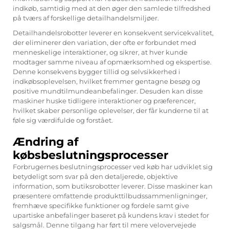
indkøb, samtidig med at den øger den samlede tilfredshed
på tværs af forskellige detailhandelsmiljøer.
Detailhandelsrobotter leverer en konsekvent servicekvalitet,
der eliminerer den variation, der ofte er forbundet med
menneskelige interaktioner, og sikrer, at hver kunde
modtager samme niveau af opmærksomhed og ekspertise.
Denne konsekvens bygger tillid og selvsikkerhed i
indkøbsoplevelsen, hvilket fremmer gentagne besøg og
positive mundtilmundeanbefalinger. Desuden kan disse
maskiner huske tidligere interaktioner og præferencer,
hvilket skaber personlige oplevelser, der får kunderne til at
føle sig værdifulde og forstået.
Ændring af
købsbeslutningsprocesser
Forbrugernes beslutningsprocesser ved køb har udviklet sig
betydeligt som svar på den detaljerede, objektive
information, som butiksrobotter leverer. Disse maskiner kan
præsentere omfattende produkttilbudssammenligninger,
fremhæve specifikke funktioner og fordele samt give
upartiske anbefalinger baseret på kundens krav i stedet for
salgsmål. Denne tilgang har ført til mere velovervejede