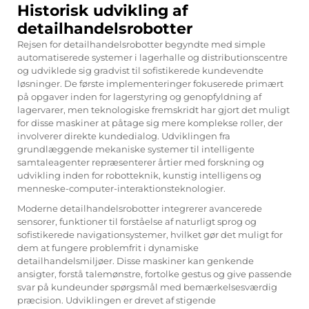
Historisk udvikling af
detailhandelsrobotter
Rejsen for detailhandelsrobotter begyndte med simple
automatiserede systemer i lagerhalle og distributionscentre
og udviklede sig gradvist til sofistikerede kundevendte
løsninger. De første implementeringer fokuserede primært
på opgaver inden for lagerstyring og genopfyldning af
lagervarer, men teknologiske fremskridt har gjort det muligt
for disse maskiner at påtage sig mere komplekse roller, der
involverer direkte kundedialog. Udviklingen fra
grundlæggende mekaniske systemer til intelligente
samtaleagenter repræsenterer årtier med forskning og
udvikling inden for robotteknik, kunstig intelligens og
menneske-computer-interaktionsteknologier.
Moderne detailhandelsrobotter integrerer avancerede
sensorer, funktioner til forståelse af naturligt sprog og
sofistikerede navigationsystemer, hvilket gør det muligt for
dem at fungere problemfrit i dynamiske
detailhandelsmiljøer. Disse maskiner kan genkende
ansigter, forstå talemønstre, fortolke gestus og give passende
svar på kundeunder spørgsmål med bemærkelsesværdig
præcision. Udviklingen er drevet af stigende