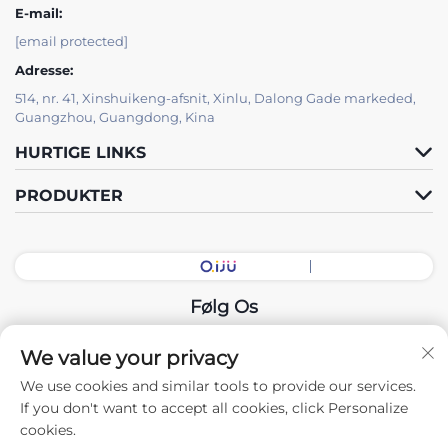
E-mail:
[email protected]
Adresse:
514, nr. 41, Xinshuikeng-afsnit, Xinlu, Dalong Gade markeded,
Guangzhou, Guangdong, Kina
HURTIGE LINKS
PRODUKTER
Følg Os
We value your privacy
Copyright © 2026 China Guangdong Udstillingshal Intelligent
We use cookies and similar tools to provide our services.
Equipment Co., Ltd. Alle rettigheder forbeholdes. -
If you don't want to accept all cookies, click Personalize
Privatlivspolitik
cookies.