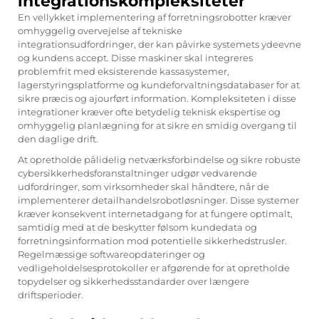
integrationskompleksiteter
En vellykket implementering af forretningsrobotter kræver
omhyggelig overvejelse af tekniske
integrationsudfordringer, der kan påvirke systemets ydeevne
og kundens accept. Disse maskiner skal integreres
problemfrit med eksisterende kassasystemer,
lagerstyringsplatforme og kundeforvaltningsdatabaser for at
sikre præcis og ajourført information. Kompleksiteten i disse
integrationer kræver ofte betydelig teknisk ekspertise og
omhyggelig planlægning for at sikre en smidig overgang til
den daglige drift.
At opretholde pålidelig netværksforbindelse og sikre robuste
cybersikkerhedsforanstaltninger udgør vedvarende
udfordringer, som virksomheder skal håndtere, når de
implementerer detailhandelsrobotløsninger. Disse systemer
kræver konsekvent internetadgang for at fungere optimalt,
samtidig med at de beskytter følsom kundedata og
forretningsinformation mod potentielle sikkerhedstrusler.
Regelmæssige softwareopdateringer og
vedligeholdelsesprotokoller er afgørende for at opretholde
topydelser og sikkerhedsstandarder over længere
driftsperioder.