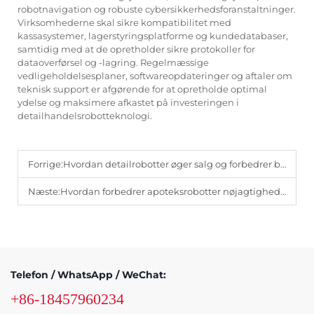
robotnavigation og robuste cybersikkerhedsforanstaltninger.
Virksomhederne skal sikre kompatibilitet med
kassasystemer, lagerstyringsplatforme og kundedatabaser,
samtidig med at de opretholder sikre protokoller for
dataoverførsel og -lagring. Regelmæssige
vedligeholdelsesplaner, softwareopdateringer og aftaler om
teknisk support er afgørende for at opretholde optimal
ydelse og maksimere afkastet på investeringen i
detailhandelsrobotteknologi.
Forrige:
Hvordan detailrobotter øger salg og forbedrer brandbilledet
Næste:
Hvordan forbedrer apoteksrobotter nøjagtigheden ved medicinudlevering?
Telefon / WhatsApp / WeChat:
+86-18457960234