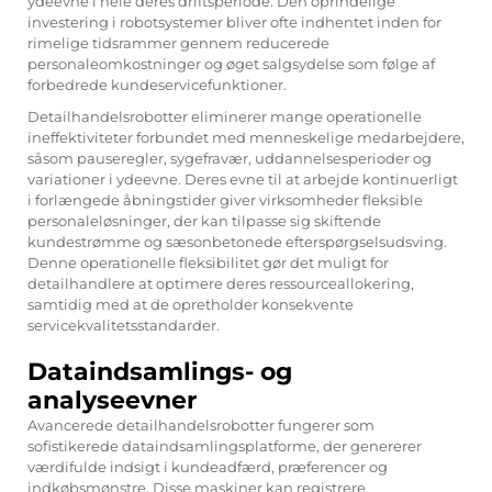
ydeevne i hele deres driftsperiode. Den oprindelige
investering i robotsystemer bliver ofte indhentet inden for
rimelige tidsrammer gennem reducerede
personaleomkostninger og øget salgsydelse som følge af
forbedrede kundeservicefunktioner.
Detailhandelsrobotter eliminerer mange operationelle
ineffektiviteter forbundet med menneskelige medarbejdere,
såsom pauseregler, sygefravær, uddannelsesperioder og
variationer i ydeevne. Deres evne til at arbejde kontinuerligt
i forlængede åbningstider giver virksomheder fleksible
personaleløsninger, der kan tilpasse sig skiftende
kundestrømme og sæsonbetonede efterspørgselsudsving.
Denne operationelle fleksibilitet gør det muligt for
detailhandlere at optimere deres ressourceallokering,
samtidig med at de opretholder konsekvente
servicekvalitetsstandarder.
Dataindsamlings- og
analyseevner
Avancerede detailhandelsrobotter fungerer som
sofistikerede dataindsamlingsplatforme, der genererer
værdifulde indsigt i kundeadfærd, præferencer og
indkøbsmønstre. Disse maskiner kan registrere