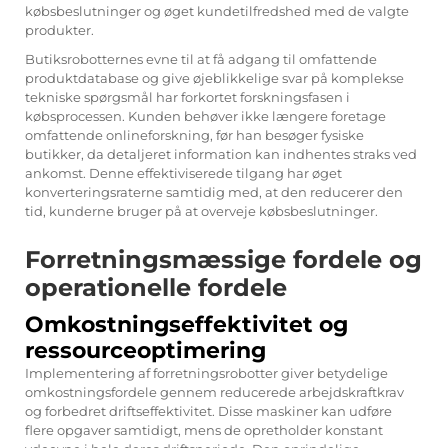
købsbeslutninger og øget kundetilfredshed med de valgte
produkter.
Butiksrobotternes evne til at få adgang til omfattende
produktdatabase og give øjeblikkelige svar på komplekse
tekniske spørgsmål har forkortet forskningsfasen i
købsprocessen. Kunden behøver ikke længere foretage
omfattende onlineforskning, før han besøger fysiske
butikker, da detaljeret information kan indhentes straks ved
ankomst. Denne effektiviserede tilgang har øget
konverteringsraterne samtidig med, at den reducerer den
tid, kunderne bruger på at overveje købsbeslutninger.
Forretningsmæssige fordele og
operationelle fordele
Omkostningseffektivitet og
ressourceoptimering
Implementering af forretningsrobotter giver betydelige
omkostningsfordele gennem reducerede arbejdskraftkrav
og forbedret driftseffektivitet. Disse maskiner kan udføre
flere opgaver samtidigt, mens de opretholder konstant