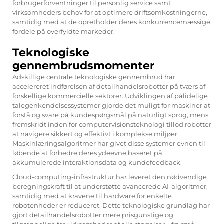
forbrugerforventninger til personlig service samt
virksomheders behov for at optimere driftsomkostningerne,
samtidig med at de opretholder deres konkurrencemæssige
fordele på overfyldte markeder.
Teknologiske
gennembrudsmomenter
Adskillige centrale teknologiske gennembrud har
accelereret indførelsen af detailhandelsrobotter på tværs af
forskellige kommercielle sektorer. Udviklingen af pålidelige
talegenkendelsessystemer gjorde det muligt for maskiner at
forstå og svare på kundespørgsmål på naturligt sprog, mens
fremskridt inden for computervisionsteknologi tillod robotter
at navigere sikkert og effektivt i komplekse miljøer.
Maskinlæringsalgoritmer har givet disse systemer evnen til
løbende at forbedre deres ydeevne baseret på
akkumulerede interaktionsdata og kundefeedback.
Cloud-computing-infrastruktur har leveret den nødvendige
beregningskraft til at understøtte avancerede AI-algoritmer,
samtidig med at kravene til hardware for enkelte
robotenheder er reduceret. Dette teknologiske grundlag har
gjort detailhandelsrobotter mere prisgunstige og