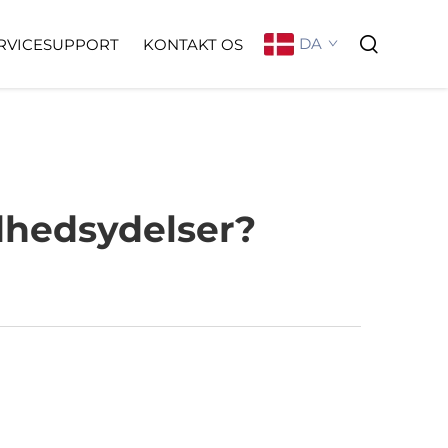
DA
RVICESUPPORT
KONTAKT OS
hedsydelser?