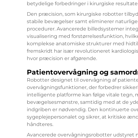
betydelige forbedringer i kirurgiske resultate
Den præcision, som kirurgiske robotter tilb
stabile bevægelser samt eliminerer naturlig
procedurer. Avancerede billedsystemer integr
visualisering med forstørrelsesfunktion, hvilk
komplekse anatomiske strukturer med hidtil
fremskridt har især revolutioneret kardiolog
hvor præcision er afgørende.
Patientovervågning og samordn
Robotter designet til overvågning af patient
overvågningsfunktioner, der forbedrer sikker
intelligente platforme kan følge vitale tegn
bevægelsesmønstre, samtidig med at de yder 
indgriben er nødvendig. Den kontinuerte ov
sygeplejepersonalet og sikrer, at kritiske æn
håndteres.
Avancerede overvågningsrobotter udstyret m