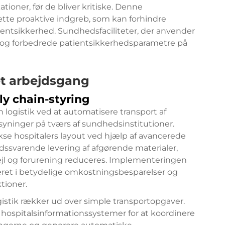
tioner, før de bliver kritiske. Denne
tte proaktive indgreb, som kan forhindre
entsikkerhed. Sundhedsfaciliteter, der anvender
r og forbedrede patientsikkerhedsparametre på
ret arbejdsgang
ly chain-styring
n logistik ved at automatisere transport af
syninger på tværs af sundhedsinstitutioner.
e hospitalers layout ved hjælp af avancerede
dssvarende levering af afgørende materialer,
ejl og forurening reduceres. Implementeringen
teret i betydelige omkostningsbesparelser og
tioner.
gistik rækker ud over simple transportopgaver.
ospitalsinformationssystemer for at koordinere