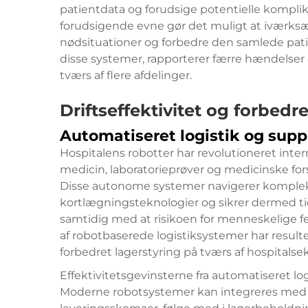
patientdata og forudsige potentielle komplika
forudsigende evne gør det muligt at iværksæ
nødsituationer og forbedre den samlede pati
disse systemer, rapporterer færre hændelse
tværs af flere afdelinger.
Driftseffektivitet og forbed
Automatiseret logistik og supp
Hospitalens robotter har revolutioneret inter
medicin, laboratorieprøver og medicinske for
Disse autonome systemer navigerer kompleks
kortlægningsteknologier og sikrer dermed ti
samtidig med at risikoen for menneskelige f
af robotbaserede logistiksystemer har resul
forbedret lagerstyring på tværs af hospitalsek
Effektivitetsgevinsterne fra automatiseret lo
Moderne robotsystemer kan integreres med h