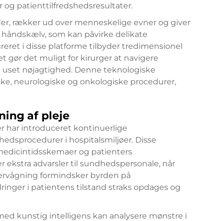
r og patienttilfredshedsresultater.
yder, rækker ud over menneskelige evner og giver
e håndskælv, som kan påvirke delikate
eret i disse platforme tilbyder tredimensionel
et gør det muligt for kirurger at navigere
 uset nøjagtighed. Denne teknologiske
iske, neurologiske og onkologiske procedurer,
ing af pleje
er har introduceret kontinuerlige
hedsprocedurer i hospitalsmiljøer. Disse
, medicintidsskemaer og patienters
ekstra advarsler til sundhedspersonale, når
ervågning formindsker byrden på
dringer i patientens tilstand straks opdages og
ed kunstig intelligens kan analysere mønstre i