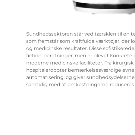
Sundhedssektoren står ved tærsklen til en t
som fremstår som kraftfulde værktøjer, der lo
og medicinske resultater. Disse sofistikered
fiction-beretninger, men er blevet konkrete lø
moderne medicinske faciliteter. Fra kirurgisk
hospitaleroboter bemærkelsesværdige evner, 
automatisering, og giver sundhedsydelserne h
samtidig med at omkostningerne reduceres o