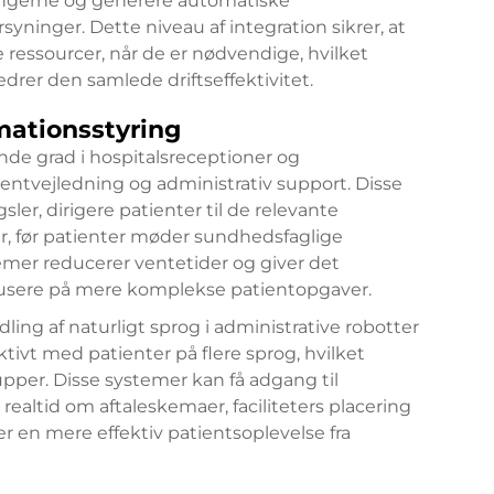
ingerne og generere automatiske
yninger. Dette niveau af integration sikrer, at
ressourcer, når de er nødvendige, hvilket
edrer den samlede driftseffektivitet.
mationsstyring
ende grad i hospitalsreceptioner og
entvejledning og administrativ support. Disse
er, dirigere patienter til de relevante
r, før patienter møder sundhedsfaglige
emer reducerer ventetider og giver det
kusere på mere komplekse patientopgaver.
ing af naturligt sprog i administrative robotter
ivt med patienter på flere sprog, hvilket
upper. Disse systemer kan få adgang til
 realtid om aftaleskemaer, faciliteters placering
er en mere effektiv patientsoplevelse fra