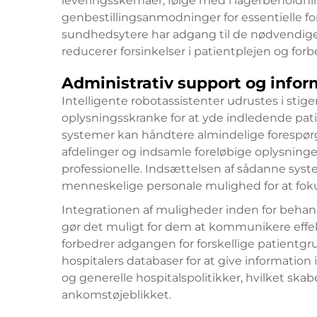
leveringsskemaer, følge med i lagerbeholdn
genbestillingsanmodninger for essentielle fors
sundhedsytere har adgang til de nødvendige 
reducerer forsinkelser i patientplejen og forb
Administrativ support og infor
Intelligente robotassistenter udrustes i stig
oplysningsskranke for at yde indledende pati
systemer kan håndtere almindelige forespørgsl
afdelinger og indsamle foreløbige oplysninge
professionelle. Indsættelsen af sådanne syst
menneskelige personale mulighed for at fo
Integrationen af muligheder inden for behandl
gør det muligt for dem at kommunikere effekt
forbedrer adgangen for forskellige patientgr
hospitalers databaser for at give information i
og generelle hospitalspolitikker, hvilket skab
ankomstøjeblikket.