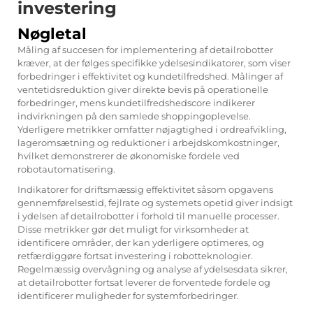
investering
Nøgletal
Måling af succesen for implementering af detailrobotter
kræver, at der følges specifikke ydelsesindikatorer, som viser
forbedringer i effektivitet og kundetilfredshed. Målinger af
ventetidsreduktion giver direkte bevis på operationelle
forbedringer, mens kundetilfredshedscore indikerer
indvirkningen på den samlede shoppingoplevelse.
Yderligere metrikker omfatter nøjagtighed i ordreafvikling,
lageromsætning og reduktioner i arbejdskomkostninger,
hvilket demonstrerer de økonomiske fordele ved
robotautomatisering.
Indikatorer for driftsmæssig effektivitet såsom opgavens
gennemførelsestid, fejlrate og systemets opetid giver indsigt
i ydelsen af detailrobotter i forhold til manuelle processer.
Disse metrikker gør det muligt for virksomheder at
identificere områder, der kan yderligere optimeres, og
retfærdiggøre fortsat investering i robotteknologier.
Regelmæssig overvågning og analyse af ydelsesdata sikrer,
at detailrobotter fortsat leverer de forventede fordele og
identificerer muligheder for systemforbedringer.