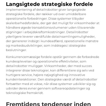
Langsigtede strategiske fordele
Implementering af detailrobotter giver langsigtede
strategiske fordele, der rækker ud over umiddelbare
operationelle forbedringer. Disse systemer tilbyder
skalerbarhedsfordele, der gør det muligt for virksomheder at
håndtere øgede transaktionsvolumener uden tilsvarende
stigninger i arbejdskraftomkostninger. Detailrobotter
yderligere leverer værdifulde datainsamlingsmuligheder,
der genererer indsigt i kundeadfærd, operationelle mønstre
og markedsudviklinger, som inddrages i strategiske
beslutninger.
Konkurrencemæssige fordele opstår gennem de forbedrede
kundeoplevelser og operationelle effektiviteter, som
detailrobotter muliggør. Virksomheder, der med succes
integrerer disse teknologier, kan differentiere sig selv ved
hurtigere service, højere nøjagtighed og innovative
kundeinteraktioner. Den strategiske værdi af detailrobotter
fortsætter med at vokse, når disse systemer udvikler sig og
udvider deres evner gennem softwareopdateringer og
teknologiske fremskridt.
Fremtidens tendenser inden