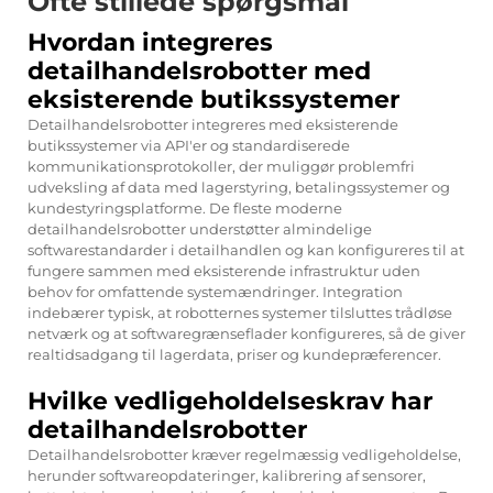
Ofte stillede spørgsmål
Hvordan integreres
detailhandelsrobotter med
eksisterende butikssystemer
Detailhandelsrobotter integreres med eksisterende
butikssystemer via API'er og standardiserede
kommunikationsprotokoller, der muliggør problemfri
udveksling af data med lagerstyring, betalingssystemer og
kundestyringsplatforme. De fleste moderne
detailhandelsrobotter understøtter almindelige
softwarestandarder i detailhandlen og kan konfigureres til at
fungere sammen med eksisterende infrastruktur uden
behov for omfattende systemændringer. Integration
indebærer typisk, at robotternes systemer tilsluttes trådløse
netværk og at softwaregrænseflader konfigureres, så de giver
realtidsadgang til lagerdata, priser og kundepræferencer.
Hvilke vedligeholdelseskrav har
detailhandelsrobotter
Detailhandelsrobotter kræver regelmæssig vedligeholdelse,
herunder softwareopdateringer, kalibrering af sensorer,