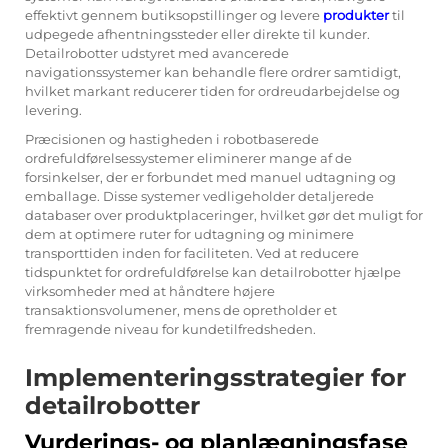
effektivt gennem butiksopstillinger og levere
produkter
til
udpegede afhentningssteder eller direkte til kunder.
Detailrobotter udstyret med avancerede
navigationssystemer kan behandle flere ordrer samtidigt,
hvilket markant reducerer tiden for ordreudarbejdelse og
levering.
Præcisionen og hastigheden i robotbaserede
ordrefuldførelsessystemer eliminerer mange af de
forsinkelser, der er forbundet med manuel udtagning og
emballage. Disse systemer vedligeholder detaljerede
databaser over produktplaceringer, hvilket gør det muligt for
dem at optimere ruter for udtagning og minimere
transporttiden inden for faciliteten. Ved at reducere
tidspunktet for ordrefuldførelse kan detailrobotter hjælpe
virksomheder med at håndtere højere
transaktionsvolumener, mens de opretholder et
fremragende niveau for kundetilfredsheden.
Implementeringsstrategier for
detailrobotter
Vurderings- og planlægningsfase