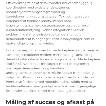
Effektiv integration af detailrobotter kræver omhyggelig
koordination med eksisterende systemer,
medarbejdertræningsprogrammer og
kundekommunikationsstrategier. Teknisk integration
indebærer at forbinde robotsystemer med
lagerstyringssystemer, kasseapparater og platforme til
kunderelationsstyring. Denne integration sikrer en
problemfri datatransmission og gør det muligt for
detailrobotter at få adgang til realtidsoplysninger, som er
nødvendige for optimal ydelse.
Uddannelsesprogrammer for medarbejdere bør fokusere på
samarbejdsrelationer mellem menneskelige ansatte og
detailrobotter i stedet for erstatningsscenarier. Medarbejdere
skal forstå, hvordan de interagerer med robotsystemer,
overvåger deres ydeevne og håndterer
undtagelsessituationer, som måske kræver menneskelig
indgriben. Kommunikationsstrategier over for kunder bør
fremhæve fordelene ved robotbistand, samtidig med at
traditionelle servicevalgmuligheder forbliver tilgængelige
for kunder, der foretrækker menneskelig interaktion.
Måling af succes og afkast på