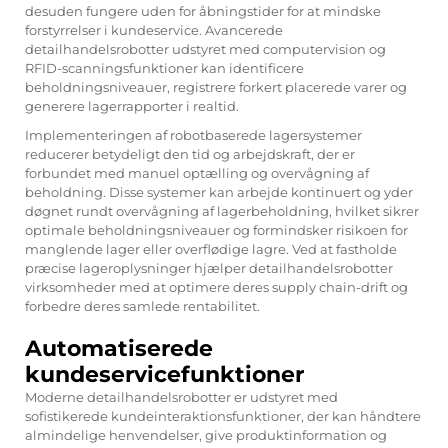
desuden fungere uden for åbningstider for at mindske
forstyrrelser i kundeservice. Avancerede
detailhandelsrobotter udstyret med computervision og
RFID-scanningsfunktioner kan identificere
beholdningsniveauer, registrere forkert placerede varer og
generere lagerrapporter i realtid.
Implementeringen af robotbaserede lagersystemer
reducerer betydeligt den tid og arbejdskraft, der er
forbundet med manuel optælling og overvågning af
beholdning. Disse systemer kan arbejde kontinuert og yder
døgnet rundt overvågning af lagerbeholdning, hvilket sikrer
optimale beholdningsniveauer og formindsker risikoen for
manglende lager eller overflødige lagre. Ved at fastholde
præcise lageroplysninger hjælper detailhandelsrobotter
virksomheder med at optimere deres supply chain-drift og
forbedre deres samlede rentabilitet.
Automatiserede
kundeservicefunktioner
Moderne detailhandelsrobotter er udstyret med
sofistikerede kundeinteraktionsfunktioner, der kan håndtere
almindelige henvendelser, give produktinformation og