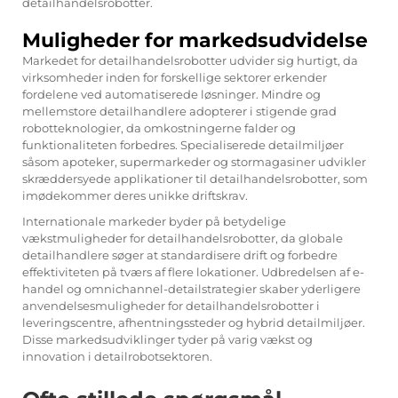
detailhandelsrobotter.
Muligheder for markedsudvidelse
Markedet for detailhandelsrobotter udvider sig hurtigt, da
virksomheder inden for forskellige sektorer erkender
fordelene ved automatiserede løsninger. Mindre og
mellemstore detailhandlere adopterer i stigende grad
robotteknologier, da omkostningerne falder og
funktionaliteten forbedres. Specialiserede detailmiljøer
såsom apoteker, supermarkeder og stormagasiner udvikler
skræddersyede applikationer til detailhandelsrobotter, som
imødekommer deres unikke driftskrav.
Internationale markeder byder på betydelige
vækstmuligheder for detailhandelsrobotter, da globale
detailhandlere søger at standardisere drift og forbedre
effektiviteten på tværs af flere lokationer. Udbredelsen af e-
handel og omnichannel-detailstrategier skaber yderligere
anvendelsesmuligheder for detailhandelsrobotter i
leveringscentre, afhentningssteder og hybrid detailmiljøer.
Disse markedsudviklinger tyder på varig vækst og
innovation i detailrobotsektoren.