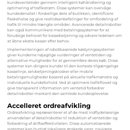
kundeventetider gennem intelligent køhåndtering og
optimering af trafikstrøm. Disse systemer kan overvåge
kundedensitet i forskellige dele af butikken, identificere
flaskehalse og give realtidsanbefalinger for omfordeling af
trafik til mindre trængte områder. Avancerede detailrobotter
kan også kommunikere med betalingssystemer for at
forudsige behovet for kassebetjening og advare ledelsen om
at åbne ekstra kasser efter behov.
Implementeringen af robotbaserede køstyringssystemer
giver kunderne nøjagtige vurderinger af ventetiden og
alternative muligheder for at gennemføre deres køb. Disse
systemer kan dirigere kunder til den korteste tilgængelige
kasselinje, selvbetjeningskiosker eller mobile
betalingsmuligheder baseret på aktuelle trafikmønstre og
individuelle kundeforhold. Ved at optimere trafikflowet og
give transparent information om ventetid forbedrer
detailrobotter markant den samlede kundeoplevelse.
Accelleret ordreafvikling
Ordreafvikling repræsenterer et af de mest indflydelsesrige
anvendelser af detailrobotter til reduktion af ventetider og
forbedring af driftseffektiviteten. Disse automatiserede
systemer kan hurtigt lokalisere ønskede varer, navigere