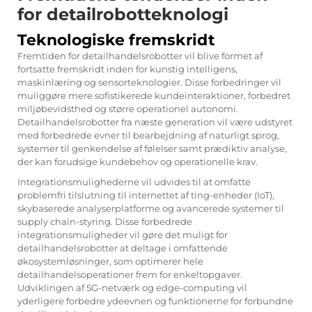
for detailrobotteknologi
Teknologiske fremskridt
Fremtiden for detailhandelsrobotter vil blive formet af
fortsatte fremskridt inden for kunstig intelligens,
maskinlæring og sensorteknologier. Disse forbedringer vil
muliggøre mere sofistikerede kundeinteraktioner, forbedret
miljøbevidsthed og større operationel autonomi.
Detailhandelsrobotter fra næste generation vil være udstyret
med forbedrede evner til bearbejdning af naturligt sprog,
systemer til genkendelse af følelser samt prædiktiv analyse,
der kan forudsige kundebehov og operationelle krav.
Integrationsmulighederne vil udvides til at omfatte
problemfri tilslutning til internettet af ting-enheder (IoT),
skybaserede analyserplatforme og avancerede systemer til
supply chain-styring. Disse forbedrede
integrationsmuligheder vil gøre det muligt for
detailhandelsrobotter at deltage i omfattende
økosystemløsninger, som optimerer hele
detailhandelsoperationer frem for enkeltopgaver.
Udviklingen af 5G-netværk og edge-computing vil
yderligere forbedre ydeevnen og funktionerne for forbundne