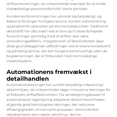
driftsomkostninger, da virksomheder kæmper for at holde
tilstrækkelige personaleforhold i travle perioder.
Kundernes forventninger har udviklet sig betydeligt, og
køberne forlanger hurtigere service, korrekt ordrerensning
og problemfri oplevelser på alle kontaktpunkter. Traditionel
detaildrift har ofte svært ved at leve op til disse forhøjede
forventninger samtidig med at driften skal være
omkostningseffektiv. Integrationen af detailrobotter løser
disse grundlæggende udfordringer ved at levere konsekvent
og pålidelig service, der kan fungere kontinuerligt uden de
begrænsninger, der er forbundet med menneskelige
medarbejdere.
Automationens fremvækst i
detailhandlen
Automationsløsninger har vundet betydelig indpasning i
detailmiljøer, da virksomheder søger innovative løsninger for
at forbedre driftseffektiviteten. Fra selvbetjeningskasser til
automatiseret lagerstyring adopterer detailvirksomheder i
stigende grad teknologiske løsninger, der reducerer
afhængigheden af manuelle processer. Detailrobotter
repræsenterer den næste udvikling i denne