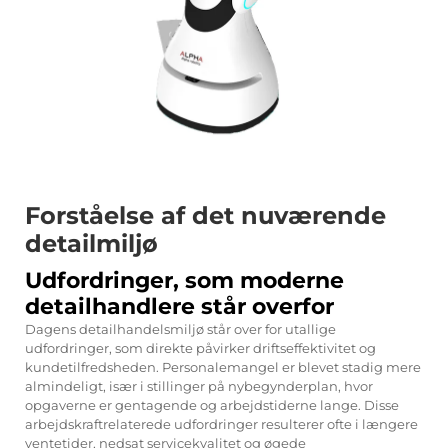
Forståelse af det nuværende
detailmiljø
Udfordringer, som moderne
detailhandlere står overfor
Dagens detailhandelsmiljø står over for utallige
udfordringer, som direkte påvirker driftseffektivitet og
kundetilfredsheden. Personalemangel er blevet stadig mere
almindeligt, især i stillinger på nybegynderplan, hvor
opgaverne er gentagende og arbejdstiderne lange. Disse
arbejdskraftrelaterede udfordringer resulterer ofte i længere
ventetider, nedsat servicekvalitet og øgede