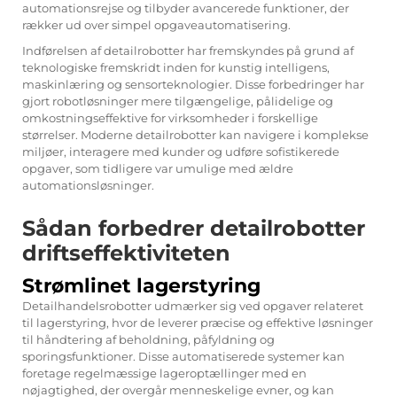
automationsrejse og tilbyder avancerede funktioner, der
rækker ud over simpel opgaveautomatisering.
Indførelsen af detailrobotter har fremskyndes på grund af
teknologiske fremskridt inden for kunstig intelligens,
maskinlæring og sensorteknologier. Disse forbedringer har
gjort robotløsninger mere tilgængelige, pålidelige og
omkostningseffektive for virksomheder i forskellige
størrelser. Moderne detailrobotter kan navigere i komplekse
miljøer, interagere med kunder og udføre sofistikerede
opgaver, som tidligere var umulige med ældre
automationsløsninger.
Sådan forbedrer detailrobotter
driftseffektiviteten
Strømlinet lagerstyring
Detailhandelsrobotter udmærker sig ved opgaver relateret
til lagerstyring, hvor de leverer præcise og effektive løsninger
til håndtering af beholdning, påfyldning og
sporingsfunktioner. Disse automatiserede systemer kan
foretage regelmæssige lageroptællinger med en
nøjagtighed, der overgår menneskelige evner, og kan