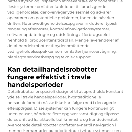
batteristyring og inspektion af mekaniske komponenter. De
fleste systemer omfatter funktioner til forudsigende
vedligeholdelse, der overvåger ydelsesmål og advarer
operatører om potentielle problemer, inden de påvirker
driften. Rutinevedligeholdelsesopgaver inkluderer typisk
rengøring af sensorer, kontrol af navigationssystemer,
softwareopdateringer og udskiftning af forbrugsdele i
henhold til producentens tidsplan. Mange leverandører af
detailhandelsrobotter tilbyder omfattende
vedligeholdelsespakker, som omfatter fjernovervågning,
planlagte servicesbesøg og teknisk support.
Kan detailhandelsrobotter
fungere effektivt i travle
handelsperioder
Detailrobotter er specielt designet til at opretholde konstant
ydelse i travle handelsperioder, hvor traditionelle
personaleforhold måske ikke kan følge med i den øgede
efterspørgsel. Disse systemer kan fungere kontinuerligt
uden pauser, håndtere flere opgaver samtidigt og tilpasse
deres drift ud fra aktuelle trafikmønstre og kundedensitet.
Avancerede detailrobotter omfatter evner til navigation i
menneskemængder og prioriteringsstyringssystemer, som