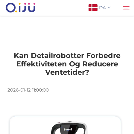
DA
Forside
Søge
Kan Detailrobotter Forbedre
Om os
Effektiviteten Og Reducere
Ventetider?
Produkter
2026-01-12 11:00:00
Anvendelse
Sag
Nyheder