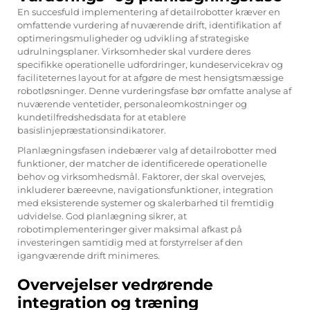
En succesfuld implementering af detailrobotter kræver en
omfattende vurdering af nuværende drift, identifikation af
optimeringsmuligheder og udvikling af strategiske
udrulningsplaner. Virksomheder skal vurdere deres
specifikke operationelle udfordringer, kundeservicekrav og
faciliteternes layout for at afgøre de mest hensigtsmæssige
robotløsninger. Denne vurderingsfase bør omfatte analyse af
nuværende ventetider, personaleomkostninger og
kundetilfredshedsdata for at etablere
basislinjepræstationsindikatorer.
Planlægningsfasen indebærer valg af detailrobotter med
funktioner, der matcher de identificerede operationelle
behov og virksomhedsmål. Faktorer, der skal overvejes,
inkluderer bæreevne, navigationsfunktioner, integration
med eksisterende systemer og skalerbarhed til fremtidig
udvidelse. God planlægning sikrer, at
robotimplementeringer giver maksimal afkast på
investeringen samtidig med at forstyrrelser af den
igangværende drift minimeres.
Overvejelser vedrørende
integration og træning