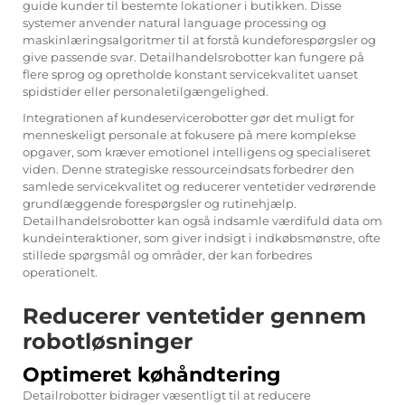
guide kunder til bestemte lokationer i butikken. Disse
systemer anvender natural language processing og
maskinlæringsalgoritmer til at forstå kundeforespørgsler og
give passende svar.
Detailhandelsrobotter
kan fungere på
flere sprog og opretholde konstant servicekvalitet uanset
spidstider eller personaletilgængelighed.
Integrationen af kundeservicerobotter gør det muligt for
menneskeligt personale at fokusere på mere komplekse
opgaver, som kræver emotionel intelligens og specialiseret
viden. Denne strategiske ressourceindsats forbedrer den
samlede servicekvalitet og reducerer ventetider vedrørende
grundlæggende forespørgsler og rutinehjælp.
Detailhandelsrobotter kan også indsamle værdifuld data om
kundeinteraktioner, som giver indsigt i indkøbsmønstre, ofte
stillede spørgsmål og områder, der kan forbedres
operationelt.
Reducerer ventetider gennem
robotløsninger
Optimeret køhåndtering
Detailrobotter bidrager væsentligt til at reducere