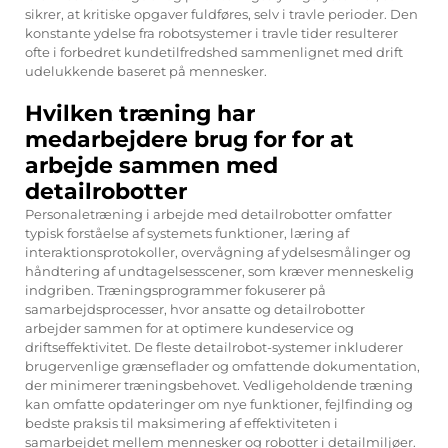
sikrer, at kritiske opgaver fuldføres, selv i travle perioder. Den
konstante ydelse fra robotsystemer i travle tider resulterer
ofte i forbedret kundetilfredshed sammenlignet med drift
udelukkende baseret på mennesker.
Hvilken træning har
medarbejdere brug for for at
arbejde sammen med
detailrobotter
Personaletræning i arbejde med detailrobotter omfatter
typisk forståelse af systemets funktioner, læring af
interaktionsprotokoller, overvågning af ydelsesmålinger og
håndtering af undtagelsesscener, som kræver menneskelig
indgriben. Træningsprogrammer fokuserer på
samarbejdsprocesser, hvor ansatte og detailrobotter
arbejder sammen for at optimere kundeservice og
driftseffektivitet. De fleste detailrobot-systemer inkluderer
brugervenlige grænseflader og omfattende dokumentation,
der minimerer træningsbehovet. Vedligeholdende træning
kan omfatte opdateringer om nye funktioner, fejlfinding og
bedste praksis til maksimering af effektiviteten i
samarbejdet mellem mennesker og robotter i detailmiljøer.