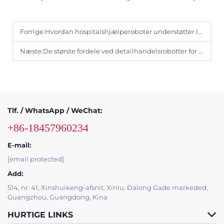
Forrige:
Hvordan hospitalshjælperoboter understøtter læger, sygeplejersker og patienter
Næste:
De største fordele ved detailhandelsrobotter for butikker og kunder
Tlf. / WhatsApp / WeChat:
+86-18457960234
E-mail:
[email protected]
Add:
514, nr. 41, Xinshuikeng-afsnit, Xinlu, Dalong Gade markeded,
Guangzhou, Guangdong, Kina
HURTIGE LINKS