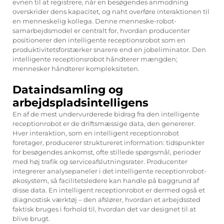
evnen til at registrere, når en besøgendes anmodning
overskrider dens kapacitet, og naht overføre interaktionen til
en menneskelig kollega. Denne menneske-robot-
samarbejdsmodel er centralt for, hvordan producenter
positionerer den intelligente receptionsrobot som en
produktivitetsforstærker snarere end en jobeliminator. Den
intelligente receptionsrobot håndterer mængden;
mennesker håndterer kompleksiteten.
Dataindsamling og
arbejdspladsintelligens
En af de mest undervurderede bidrag fra den intelligente
receptionrobot er de driftsmæssige data, den genererer.
Hver interaktion, som en intelligent receptionrobot
foretager, producerer struktureret information: tidspunkter
for besøgendes ankomst, ofte stillede spørgsmål, perioder
med høj trafik og serviceafslutningsrater. Producenter
integrerer analysepaneler i det intelligente receptionrobot-
økosystem, så facilitetsledere kan handle på baggrund af
disse data. En intelligent receptionrobot er dermed også et
diagnostisk værktøj – den afslører, hvordan et arbejdssted
faktisk bruges i forhold til, hvordan det var designet til at
blive brugt.