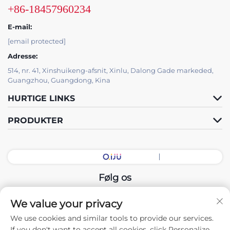
+86-18457960234
E-mail:
[email protected]
Adresse:
514, nr. 41, Xinshuikeng-afsnit, Xinlu, Dalong Gade markeded,
Guangzhou, Guangdong, Kina
HURTIGE LINKS
PRODUKTER
Følg os
We value your privacy
Copyright © 2026 China Guangdong Udstillingshal Intelligent
We use cookies and similar tools to provide our services.
Equipment Co., Ltd. Alle rettigheder forbeholdes. -
If you don't want to accept all cookies, click Personalize