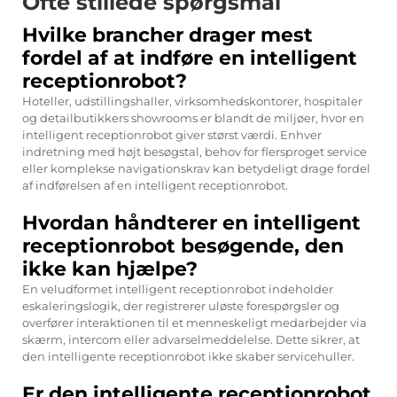
Ofte stillede spørgsmål
Hvilke brancher drager mest
fordel af at indføre en intelligent
receptionrobot?
Hoteller, udstillingshaller, virksomhedskontorer, hospitaler
og detailbutikkers showrooms er blandt de miljøer, hvor en
intelligent receptionrobot giver størst værdi. Enhver
indretning med højt besøgstal, behov for flersproget service
eller komplekse navigationskrav kan betydeligt drage fordel
af indførelsen af en intelligent receptionrobot.
Hvordan håndterer en intelligent
receptionrobot besøgende, den
ikke kan hjælpe?
En veludformet intelligent receptionrobot indeholder
eskaleringslogik, der registrerer uløste forespørgsler og
overfører interaktionen til et menneskeligt medarbejder via
skærm, intercom eller advarselmeddelelse. Dette sikrer, at
den intelligente receptionrobot ikke skaber servicehuller.
Er den intelligente receptionrobot