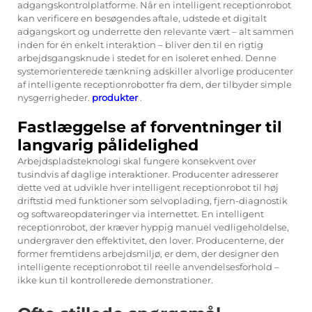
adgangskontrolplatforme. Når en intelligent receptionrobot
kan verificere en besøgendes aftale, udstede et digitalt
adgangskort og underrette den relevante vært – alt sammen
inden for én enkelt interaktion – bliver den til en rigtig
arbejdsgangsknude i stedet for en isoleret enhed. Denne
systemorienterede tænkning adskiller alvorlige producenter
af intelligente receptionrobotter fra dem, der tilbyder simple
nysgerrigheder.
produkter
.
Fastlæggelse af forventninger til
langvarig pålidelighed
Arbejdspladsteknologi skal fungere konsekvent over
tusindvis af daglige interaktioner. Producenter adresserer
dette ved at udvikle hver intelligent receptionrobot til høj
driftstid med funktioner som selvoplading, fjern-diagnostik
og softwareopdateringer via internettet. En intelligent
receptionrobot, der kræver hyppig manuel vedligeholdelse,
undergraver den effektivitet, den lover. Producenterne, der
former fremtidens arbejdsmiljø, er dem, der designer den
intelligente receptionrobot til reelle anvendelsesforhold –
ikke kun til kontrollerede demonstrationer.