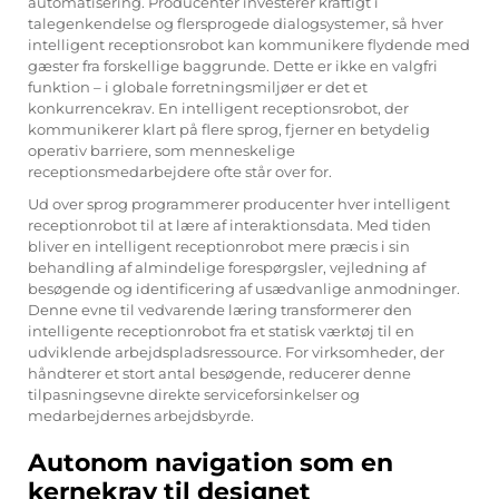
automatisering. Producenter investerer kraftigt i
talegenkendelse og flersprogede dialogsystemer, så hver
intelligent receptionsrobot kan kommunikere flydende med
gæster fra forskellige baggrunde. Dette er ikke en valgfri
funktion – i globale forretningsmiljøer er det et
konkurrencekrav. En intelligent receptionsrobot, der
kommunikerer klart på flere sprog, fjerner en betydelig
operativ barriere, som menneskelige
receptionsmedarbejdere ofte står over for.
Ud over sprog programmerer producenter hver intelligent
receptionrobot til at lære af interaktionsdata. Med tiden
bliver en intelligent receptionrobot mere præcis i sin
behandling af almindelige forespørgsler, vejledning af
besøgende og identificering af usædvanlige anmodninger.
Denne evne til vedvarende læring transformerer den
intelligente receptionrobot fra et statisk værktøj til en
udviklende arbejdspladsressource. For virksomheder, der
håndterer et stort antal besøgende, reducerer denne
tilpasningsevne direkte serviceforsinkelser og
medarbejdernes arbejdsbyrde.
Autonom navigation som en
kernekrav til designet