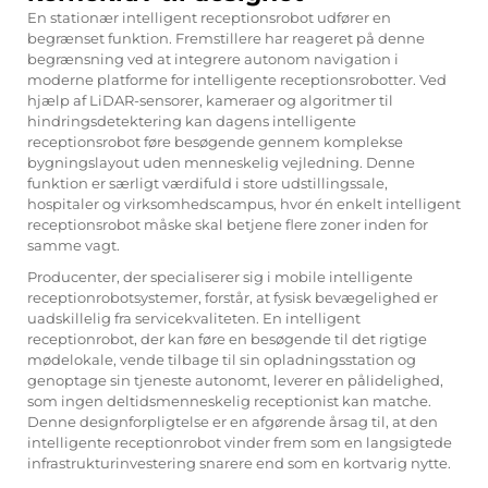
En stationær intelligent receptionsrobot udfører en
begrænset funktion. Fremstillere har reageret på denne
begrænsning ved at integrere autonom navigation i
moderne platforme for intelligente receptionsrobotter. Ved
hjælp af LiDAR-sensorer, kameraer og algoritmer til
hindringsdetektering kan dagens intelligente
receptionsrobot føre besøgende gennem komplekse
bygningslayout uden menneskelig vejledning. Denne
funktion er særligt værdifuld i store udstillingssale,
hospitaler og virksomhedscampus, hvor én enkelt intelligent
receptionsrobot måske skal betjene flere zoner inden for
samme vagt.
Producenter, der specialiserer sig i mobile intelligente
receptionrobotsystemer, forstår, at fysisk bevægelighed er
uadskillelig fra servicekvaliteten. En intelligent
receptionrobot, der kan føre en besøgende til det rigtige
mødelokale, vende tilbage til sin opladningsstation og
genoptage sin tjeneste autonomt, leverer en pålidelighed,
som ingen deltidsmenneskelig receptionist kan matche.
Denne designforpligtelse er en afgørende årsag til, at den
intelligente receptionrobot vinder frem som en langsigtede
infrastrukturinvestering snarere end som en kortvarig nytte.