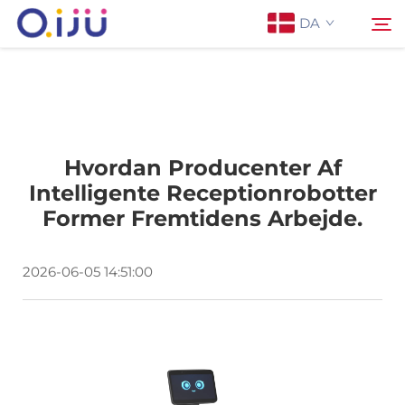
DA
Forside
Søg
Hvordan Producenter Af
Om os
Intelligente Receptionrobotter
Former Fremtidens Arbejde.
Produkter
2026-06-05 14:51:00
Anvendelse
Sag
Nyheder