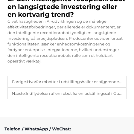
en langsigtede investering eller
en kortvarig trend?
Givet hastigheden i AI-udviklingen og de målelige
effektivitetsforbedringer, der allerede er dokumenteret, er
den intelligente receptionrobot tydeligt en langsigtede
investering på arbejdspladsen. Producenter udvider fortsat
funktionaliteten, sænker enhedsomkostningerne og
fordyber enterprise-integrationerne, hvilket understreger
den intelligente receptionrobots rolle som et holdbart
operativt værktøj.
Forrige:
Hvorfor robotter i udstillingshaller er afgørende for interaktive produktlanceringer.
Næste:
Indflydelsen af en robot fra en udstillingssal i Guangdong på regional teknologimærkebygning.
Telefon / WhatsApp / WeChat: