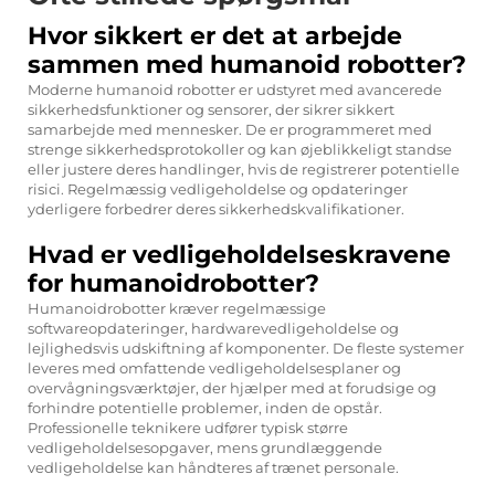
Hvor sikkert er det at arbejde
sammen med humanoid robotter?
Moderne humanoid robotter er udstyret med avancerede
sikkerhedsfunktioner og sensorer, der sikrer sikkert
samarbejde med mennesker. De er programmeret med
strenge sikkerhedsprotokoller og kan øjeblikkeligt standse
eller justere deres handlinger, hvis de registrerer potentielle
risici. Regelmæssig vedligeholdelse og opdateringer
yderligere forbedrer deres sikkerhedskvalifikationer.
Hvad er vedligeholdelseskravene
for humanoidrobotter?
Humanoidrobotter kræver regelmæssige
softwareopdateringer, hardwarevedligeholdelse og
lejlighedsvis udskiftning af komponenter. De fleste systemer
leveres med omfattende vedligeholdelsesplaner og
overvågningsværktøjer, der hjælper med at forudsige og
forhindre potentielle problemer, inden de opstår.
Professionelle teknikere udfører typisk større
vedligeholdelsesopgaver, mens grundlæggende
vedligeholdelse kan håndteres af trænet personale.