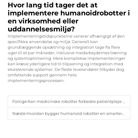
Hvor lang tid tager det at
implementere humanoidrobotter i
en virksomhed eller
uddannelsesmiljø?
Implementeringstidspunkterne varierer afhængigt af den
specifikke anvendelse og miljø. Generelt kan
grundlæggende opsætning og integration tage fra flere
uger til et par måneder, inklusive medarbejdernes træning
og systemoptimering. Mere komplekse implementeringer
kan kræve yderligere tid til tilpasning og integration med
eksisterende systemer. De fleste leverandører tilbyder dog
omfattende support gennem hele
implementeringsprocessen.
Forrige:
Kan medicinske robotter forbedre patientpleje og sikkerhed?
Næste:
Hvordan bygger humanoid robotter en smartere og mere forbundet fremtid?