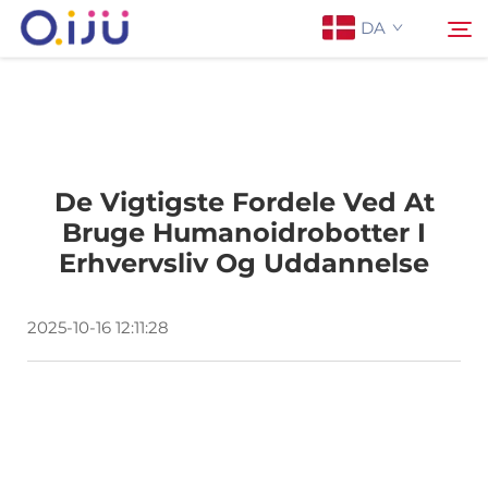
DA
Forside
Søg
De Vigtigste Fordele Ved At
Om os
Bruge Humanoidrobotter I
Erhvervsliv Og Uddannelse
Produkter
2025-10-16 12:11:28
Anvendelse
Sag
Nyheder