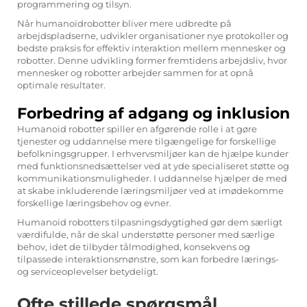
programmering og tilsyn.
Når humanoidrobotter bliver mere udbredte på
arbejdspladserne, udvikler organisationer nye protokoller og
bedste praksis for effektiv interaktion mellem mennesker og
robotter. Denne udvikling former fremtidens arbejdsliv, hvor
mennesker og robotter arbejder sammen for at opnå
optimale resultater.
Forbedring af adgang og inklusion
Humanoid robotter spiller en afgørende rolle i at gøre
tjenester og uddannelse mere tilgængelige for forskellige
befolkningsgrupper. I erhvervsmiljøer kan de hjælpe kunder
med funktionsnedsættelser ved at yde specialiseret støtte og
kommunikationsmuligheder. I uddannelse hjælper de med
at skabe inkluderende læringsmiljøer ved at imødekomme
forskellige læringsbehov og evner.
Humanoid robotters tilpasningsdygtighed gør dem særligt
værdifulde, når de skal understøtte personer med særlige
behov, idet de tilbyder tålmodighed, konsekvens og
tilpassede interaktionsmønstre, som kan forbedre lærings-
og serviceoplevelser betydeligt.
Ofte stillede spørgsmål