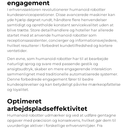
engagement
I erhvervssektoren revolutionerer humanoid robotter
kundeserviceoperationer. Disse avancerede maskiner kan
yde hjælp døgnet rundt, håndtere flere henvendelser
samtidigt og opretholde konstant servicekvalitet uden at
blive trætte. Store detailhandlere og hoteller har allerede
startet med at anvende humanoid robotter som
receptionsassistenter, concierger og informationsvejledere,
hvilket resulterer i forbedret kundetilfredshed og kortere
ventetider.
Den evne, som humanoid robotter har til at bearbejde
naturligt sprog og svare med passende gestik og
ansigtsudtryk, skaber en mere engagerende interaktion
sammenlignet med traditionelle automatiserede systemer.
Denne forbedrede engagement fører til bedre
kundeoplevelser og kan betydeligt påvirke mærkeopfattelse
og loyalitet.
Optimeret
arbejdspladseffektivitet
Humanoid robotter udmærker sig ved at udføre gentagne
opgaver med præcision og konsekvens, hvilket gør dem til
uvurderlige aktiver i forskellige erhvervsmiljøer. Fra