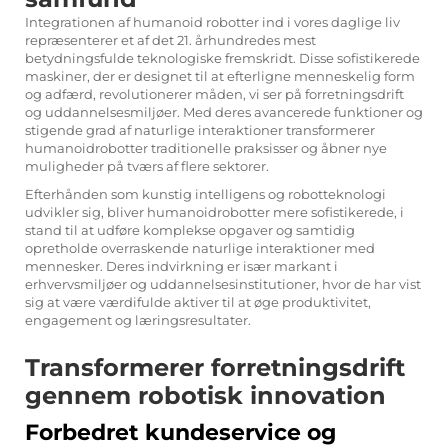
Integrationen af
humanoid robotter
ind i vores daglige liv
repræsenterer et af det 21. århundredes mest
betydningsfulde teknologiske fremskridt. Disse sofistikerede
maskiner, der er designet til at efterligne menneskelig form
og adfærd, revolutionerer måden, vi ser på forretningsdrift
og uddannelsesmiljøer. Med deres avancerede funktioner og
stigende grad af naturlige interaktioner transformerer
humanoidrobotter traditionelle praksisser og åbner nye
muligheder på tværs af flere sektorer.
Efterhånden som kunstig intelligens og robotteknologi
udvikler sig, bliver humanoidrobotter mere sofistikerede, i
stand til at udføre komplekse opgaver og samtidig
opretholde overraskende naturlige interaktioner med
mennesker. Deres indvirkning er især markant i
erhvervsmiljøer og uddannelsesinstitutioner, hvor de har vist
sig at være værdifulde aktiver til at øge produktivitet,
engagement og læringsresultater.
Transformerer forretningsdrift
gennem robotisk innovation
Forbedret kundeservice og