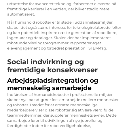
udsættelse for avanceret teknologi forbereder eleverne på
fremtidige karrierer i en verden, der bliver stadig mere
automatiseret.
Når humanoid robotter er til stede i uddannelsesmiljøer,
skaber det også større interesse for teknologirelaterede felter
og kan potentielt inspirere næste generation af robotikere,
ingeniører og dataloger. Skoler, der har implementeret
robotundervisningsprogrammer, rapporterer øget
elevengagement og forbedret præstation i STEM-fag.
Social indvirkning og
fremtidige konsekvenser
Arbejdspladsintegration og
menneskelig samarbejde
Indførelsen af humanoidrobotter i professionelle miljøer
skaber nye paradigmer for samarbejde mellem mennesker
og robotter. I stedet for at erstatte menneskelige
medarbejdere viser disse robotter sig at være værdifulde
teammedlemmer, der supplerer menneskets evner. Dette
samarbejde fører til udviklingen af nye jobroller og
færdigheder inden for robotvedligeholdelse,