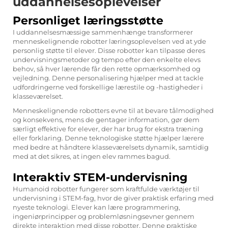
uddannelsesoplevelser
Personliget læringsstøtte
I uddannelsesmæssige sammenhænge transformerer
menneskelignende robotter læringsoplevelsen ved at yde
personlig støtte til elever. Disse robotter kan tilpasse deres
undervisningsmetoder og tempo efter den enkelte elevs
behov, så hver lærende får den rette opmærksomhed og
vejledning. Denne personalisering hjælper med at tackle
udfordringerne ved forskellige lærestile og -hastigheder i
klasseværelset.
Menneskelignende robotters evne til at bevare tålmodighed
og konsekvens, mens de gentager information, gør dem
særligt effektive for elever, der har brug for ekstra træning
eller forklaring. Denne teknologiske støtte hjælper lærere
med bedre at håndtere klasseværelsets dynamik, samtidig
med at det sikres, at ingen elev rammes bagud.
Interaktiv STEM-undervisning
Humanoid robotter fungerer som kraftfulde værktøjer til
undervisning i STEM-fag, hvor de giver praktisk erfaring med
nyeste teknologi. Elever kan lære programmering,
ingeniørprincipper og problemløsningsevner gennem
direkte interaktion med disse robotter. Denne praktiske