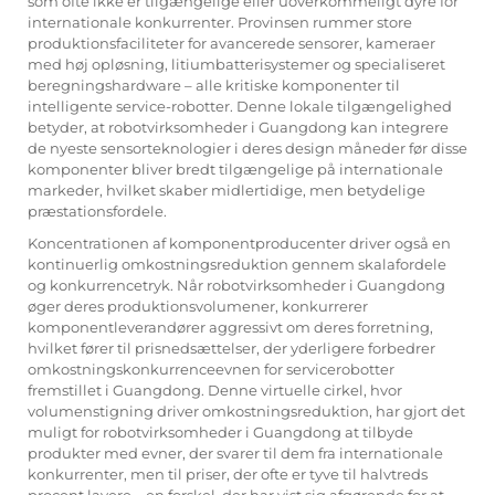
som ofte ikke er tilgængelige eller uoverkommeligt dyre for
internationale konkurrenter. Provinsen rummer store
produktionsfaciliteter for avancerede sensorer, kameraer
med høj opløsning, litiumbatterisystemer og specialiseret
beregningshardware – alle kritiske komponenter til
intelligente service-robotter. Denne lokale tilgængelighed
betyder, at robotvirksomheder i Guangdong kan integrere
de nyeste sensorteknologier i deres design måneder før disse
komponenter bliver bredt tilgængelige på internationale
markeder, hvilket skaber midlertidige, men betydelige
præstationsfordele.
Koncentrationen af komponentproducenter driver også en
kontinuerlig omkostningsreduktion gennem skalafordele
og konkurrencetryk. Når robotvirksomheder i Guangdong
øger deres produktionsvolumener, konkurrerer
komponentleverandører aggressivt om deres forretning,
hvilket fører til prisnedsættelser, der yderligere forbedrer
omkostningskonkurrenceevnen for servicerobotter
fremstillet i Guangdong. Denne virtuelle cirkel, hvor
volumenstigning driver omkostningsreduktion, har gjort det
muligt for robotvirksomheder i Guangdong at tilbyde
produkter med evner, der svarer til dem fra internationale
konkurrenter, men til priser, der ofte er tyve til halvtreds
procent lavere – en forskel, der har vist sig afgørende for at