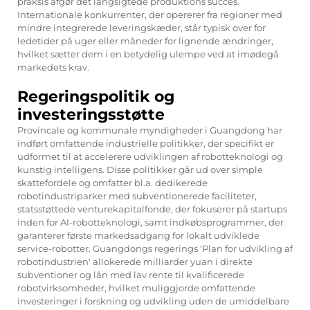
praksis afgør det langsigtede produktions succes.
Internationale konkurrenter, der opererer fra regioner med
mindre integrerede leveringskæder, står typisk over for
ledetider på uger eller måneder for lignende ændringer,
hvilket sætter dem i en betydelig ulempe ved at imødegå
markedets krav.
Regeringspolitik og
investeringsstøtte
Provincale og kommunale myndigheder i Guangdong har
indført omfattende industrielle politikker, der specifikt er
udformet til at accelerere udviklingen af robotteknologi og
kunstig intelligens. Disse politikker går ud over simple
skattefordele og omfatter bl.a. dedikerede
robotindustriparker med subventionerede faciliteter,
statsstøttede venturekapitalfonde, der fokuserer på startups
inden for AI-robotteknologi, samt indkøbsprogrammer, der
garanterer første markedsadgang for lokalt udviklede
service-robotter. Guangdongs regerings 'Plan for udvikling af
robotindustrien' allokerede milliarder yuan i direkte
subventioner og lån med lav rente til kvalificerede
robotvirksomheder, hvilket muliggjorde omfattende
investeringer i forskning og udvikling uden de umiddelbare