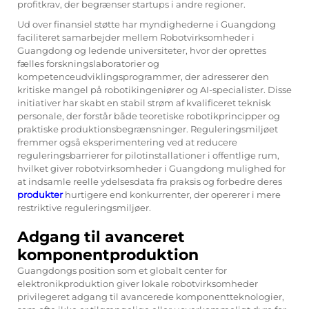
profitkrav, der begrænser startups i andre regioner.
Ud over finansiel støtte har myndighederne i Guangdong
faciliteret samarbejder mellem
Robotvirksomheder i
Guangdong
og ledende universiteter, hvor der oprettes
fælles forskningslaboratorier og
kompetenceudviklingsprogrammer, der adresserer den
kritiske mangel på robotikingeniører og AI-specialister. Disse
initiativer har skabt en stabil strøm af kvalificeret teknisk
personale, der forstår både teoretiske robotikprincipper og
praktiske produktionsbegrænsninger. Reguleringsmiljøet
fremmer også eksperimentering ved at reducere
reguleringsbarrierer for pilotinstallationer i offentlige rum,
hvilket giver robotvirksomheder i Guangdong mulighed for
at indsamle reelle ydelsesdata fra praksis og forbedre deres
produkter
hurtigere end konkurrenter, der opererer i mere
restriktive reguleringsmiljøer.
Adgang til avanceret
komponentproduktion
Guangdongs position som et globalt center for
elektronikproduktion giver lokale robotvirksomheder
privilegeret adgang til avancerede komponentteknologier,