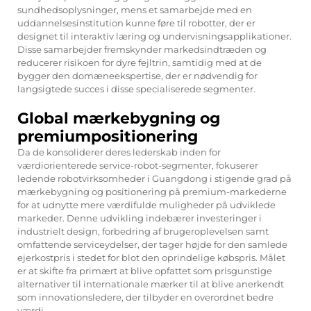
sundhedsoplysninger, mens et samarbejde med en
uddannelsesinstitution kunne føre til robotter, der er
designet til interaktiv læring og undervisningsapplikationer.
Disse samarbejder fremskynder markedsindtræden og
reducerer risikoen for dyre fejltrin, samtidig med at de
bygger den domæneekspertise, der er nødvendig for
langsigtede succes i disse specialiserede segmenter.
Global mærkebygning og
premiumpositionering
Da de konsoliderer deres lederskab inden for
værdiorienterede service-robot-segmenter, fokuserer
ledende robotvirksomheder i Guangdong i stigende grad på
mærkebygning og positionering på premium-markederne
for at udnytte mere værdifulde muligheder på udviklede
markeder. Denne udvikling indebærer investeringer i
industrielt design, forbedring af brugeroplevelsen samt
omfattende serviceydelser, der tager højde for den samlede
ejerkostpris i stedet for blot den oprindelige købspris. Målet
er at skifte fra primært at blive opfattet som prisgunstige
alternativer til internationale mærker til at blive anerkendt
som innovationsledere, der tilbyder en overordnet bedre
værdi.