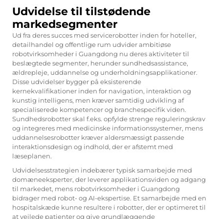
Udvidelse til tilstødende
markedsegmenter
Ud fra deres succes med servicerobotter inden for hoteller,
detailhandel og offentlige rum udvider ambitiøse
robotvirksomheder i Guangdong nu deres aktiviteter til
beslægtede segmenter, herunder sundhedsassistance,
ældrepleje, uddannelse og underholdningsapplikationer.
Disse udvidelser bygger på eksisterende
kernekvalifikationer inden for navigation, interaktion og
kunstig intelligens, men kræver samtidig udvikling af
specialiserede kompetencer og branchespecifik viden.
Sundhedsrobotter skal f.eks. opfylde strenge reguleringskrav
og integreres med medicinske informationssystemer, mens
uddannelsesrobotter kræver aldersmæssigt passende
interaktionsdesign og indhold, der er afstemt med
læseplanen.
Udvidelsesstrategien indebærer typisk samarbejde med
domæneeksperter, der leverer applikationsviden og adgang
til markedet, mens robotvirksomheder i Guangdong
bidrager med robot- og AI-ekspertise. Et samarbejde med en
hospitalskæde kunne resultere i robotter, der er optimeret til
at vejlede patienter og give grundlæggende