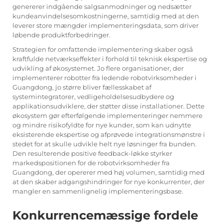
genererer indgående salgsanmodninger og nedsætter
kundeanvindelsesomkostningerne, samtidig med at den
leverer store mængder implementeringsdata, som driver
løbende produktforbedringer.
Strategien for omfattende implementering skaber også
kraftfulde netværkseffekter i forhold til teknisk ekspertise og
udvikling af økosystemet. Jo flere organisationer, der
implementerer robotter fra ledende robotvirksomheder i
Guangdong, jo større bliver fællesskabet af
systemintegratorer, vedligeholdelsesudbydere og
applikationsudviklere, der støtter disse installationer. Dette
økosystem gør efterfølgende implementeringer nemmere
og mindre risikofyldte for nye kunder, som kan udnytte
eksisterende ekspertise og afprøvede integrationsmønstre i
stedet for at skulle udvikle helt nye løsninger fra bunden.
Den resulterende positive feedback-løkke styrker
markedspositionen for de robotvirksomheder fra
Guangdong, der opererer med høj volumen, samtidig med
at den skaber adgangshindringer for nye konkurrenter, der
mangler en sammenlignelig implementeringsbase.
Konkurrencemæssige fordele