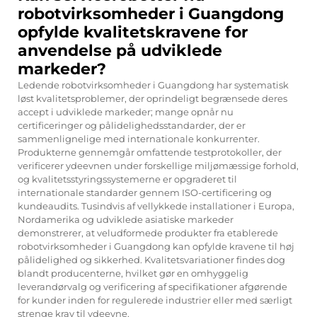
robotvirksomheder i Guangdong
opfylde kvalitetskravene for
anvendelse på udviklede
markeder?
Ledende robotvirksomheder i Guangdong har systematisk
løst kvalitetsproblemer, der oprindeligt begrænsede deres
accept i udviklede markeder; mange opnår nu
certificeringer og pålidelighedsstandarder, der er
sammenlignelige med internationale konkurrenter.
Produkterne gennemgår omfattende testprotokoller, der
verificerer ydeevnen under forskellige miljømæssige forhold,
og kvalitetsstyringssystemerne er opgraderet til
internationale standarder gennem ISO-certificering og
kundeaudits. Tusindvis af vellykkede installationer i Europa,
Nordamerika og udviklede asiatiske markeder
demonstrerer, at veludformede produkter fra etablerede
robotvirksomheder i Guangdong kan opfylde kravene til høj
pålidelighed og sikkerhed. Kvalitetsvariationer findes dog
blandt producenterne, hvilket gør en omhyggelig
leverandørvalg og verificering af specifikationer afgørende
for kunder inden for regulerede industrier eller med særligt
strenge krav til ydeevne.