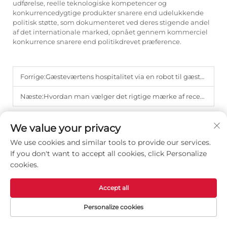
udførelse, reelle teknologiske kompetencer og
konkurrencedygtige produkter snarere end udelukkende
politisk støtte, som dokumenteret ved deres stigende andel
af det internationale marked, opnået gennem kommerciel
konkurrence snarere end politikdrevet præference.
Forrige:
Gæsteværtens hospitalitet via en robot til gæstemodtagelse i forretnings-scenarier med 24/7-drift.
Næste:
Hvordan man vælger det rigtige mærke af receptionrobot til sin high-end kontorbygning.
We value your privacy
We use cookies and similar tools to provide our services.
If you don't want to accept all cookies, click Personalize
Telefon / WhatsApp / WeChat:
cookies.
+86-18457960234
Accept all
E-mail:
[email protected]
Personalize cookies
Adresse:
Forside
Produkter
Kontakt os
TOP