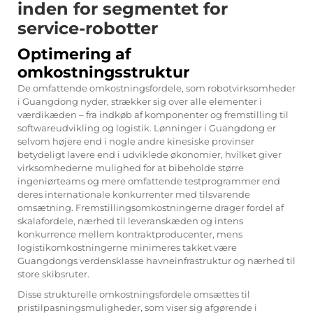
inden for segmentet for
service-robotter
Optimering af
omkostningsstruktur
De omfattende omkostningsfordele, som robotvirksomheder
i Guangdong nyder, strækker sig over alle elementer i
værdikæden – fra indkøb af komponenter og fremstilling til
softwareudvikling og logistik. Lønninger i Guangdong er
selvom højere end i nogle andre kinesiske provinser
betydeligt lavere end i udviklede økonomier, hvilket giver
virksomhederne mulighed for at bibeholde større
ingeniørteams og mere omfattende testprogrammer end
deres internationale konkurrenter med tilsvarende
omsætning. Fremstillingsomkostningerne drager fordel af
skalafordele, nærhed til leveranskæden og intens
konkurrence mellem kontraktproducenter, mens
logistikomkostningerne minimeres takket være
Guangdongs verdensklasse havneinfrastruktur og nærhed til
store skibsruter.
Disse strukturelle omkostningsfordele omsættes til
pristilpasningsmuligheder, som viser sig afgørende i