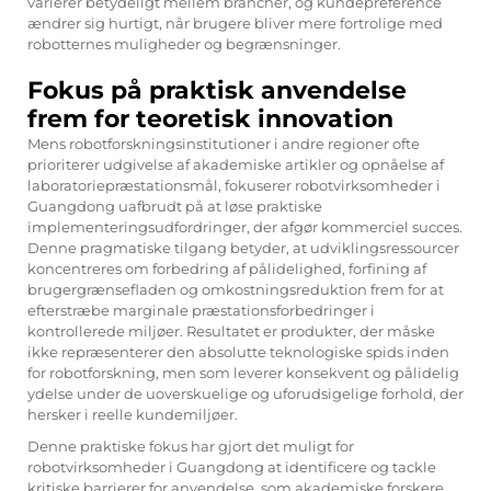
varierer betydeligt mellem brancher, og kundepreference
ændrer sig hurtigt, når brugere bliver mere fortrolige med
robotternes muligheder og begrænsninger.
Fokus på praktisk anvendelse
frem for teoretisk innovation
Mens robotforskningsinstitutioner i andre regioner ofte
prioriterer udgivelse af akademiske artikler og opnåelse af
laboratoriepræstationsmål, fokuserer robotvirksomheder i
Guangdong uafbrudt på at løse praktiske
implementeringsudfordringer, der afgør kommerciel succes.
Denne pragmatiske tilgang betyder, at udviklingsressourcer
koncentreres om forbedring af pålidelighed, forfining af
brugergrænsefladen og omkostningsreduktion frem for at
efterstræbe marginale præstationsforbedringer i
kontrollerede miljøer. Resultatet er produkter, der måske
ikke repræsenterer den absolutte teknologiske spids inden
for robotforskning, men som leverer konsekvent og pålidelig
ydelse under de uoverskuelige og uforudsigelige forhold, der
hersker i reelle kundemiljøer.
Denne praktiske fokus har gjort det muligt for
robotvirksomheder i Guangdong at identificere og tackle
kritiske barrierer for anvendelse, som akademiske forskere