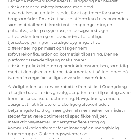
Ledende robotvirksomheder i Guangdong har bevidst
udviklet service-robotplatforme med bred
anvendelsespotentiale i stedet for at optimere for snævre
brugsområder. En enkelt basisplatform kan f.eks. anvendes
som en detailhandelsassistent i shoppingcentre, en
patientvejleder på sygehuse, en besøgsmodtager i
erhvervskontorer og en leverandør af offentlige
tjenesteoplysninger i statslige bygninger, hvor
differentiering primært opnås gennem
softwarekonfiguration og kosmetisk tilpasning. Denne
platformbaserede tilgang maksimerer
udviklingseffektiviteten og produktionsstørrelsen, samtidig
med at den giver kunderne dokumenteret pålidelighed på
tværs af mange forskellige anvendelsesområder.
Alsådigheden hos service-robotter fremstillet i Guangdong
afspejler bevidste designvalg, der prioriterer tilpasningsevne
frem for specialiseret optimering. Navigationsystemer er
designet til at håndtere forskellige gulvoverflader,
belysningsforhold og mængden af mennesker i området i
stedet for at være optimeret til specifikke miljøer.
Interaktionssystemer understøtter flere sprog og
kommunikationsformer for at imødegå en mangfoldig
brugergruppe. Opladningssystemer og