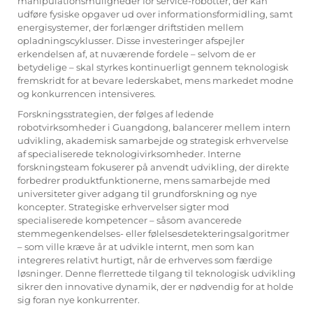
manipulationsmuligheder for service-robotter, der kan
udføre fysiske opgaver ud over informationsformidling, samt
energisystemer, der forlænger driftstiden mellem
opladningscyklusser. Disse investeringer afspejler
erkendelsen af, at nuværende fordele – selvom de er
betydelige – skal styrkes kontinuerligt gennem teknologisk
fremskridt for at bevare lederskabet, mens markedet modne
og konkurrencen intensiveres.
Forskningsstrategien, der følges af ledende
robotvirksomheder i Guangdong, balancerer mellem intern
udvikling, akademisk samarbejde og strategisk erhvervelse
af specialiserede teknologivirksomheder. Interne
forskningsteam fokuserer på anvendt udvikling, der direkte
forbedrer produktfunktionerne, mens samarbejde med
universiteter giver adgang til grundforskning og nye
koncepter. Strategiske erhvervelser sigter mod
specialiserede kompetencer – såsom avancerede
stemmegenkendelses- eller følelsesdetekteringsalgoritmer
– som ville kræve år at udvikle internt, men som kan
integreres relativt hurtigt, når de erhverves som færdige
løsninger. Denne flerrettede tilgang til teknologisk udvikling
sikrer den innovative dynamik, der er nødvendig for at holde
sig foran nye konkurrenter.