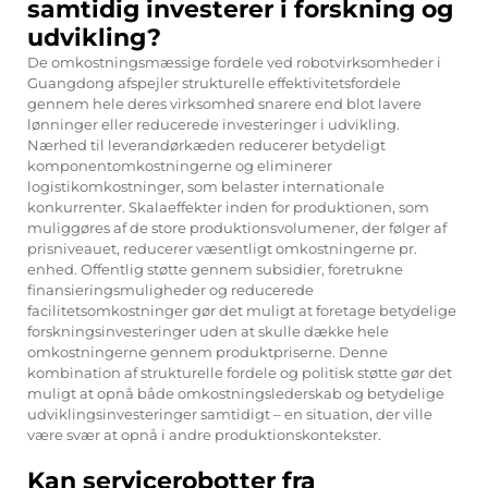
samtidig investerer i forskning og
udvikling?
De omkostningsmæssige fordele ved robotvirksomheder i
Guangdong afspejler strukturelle effektivitetsfordele
gennem hele deres virksomhed snarere end blot lavere
lønninger eller reducerede investeringer i udvikling.
Nærhed til leverandørkæden reducerer betydeligt
komponentomkostningerne og eliminerer
logistikomkostninger, som belaster internationale
konkurrenter. Skalaeffekter inden for produktionen, som
muliggøres af de store produktionsvolumener, der følger af
prisniveauet, reducerer væsentligt omkostningerne pr.
enhed. Offentlig støtte gennem subsidier, foretrukne
finansieringsmuligheder og reducerede
facilitetsomkostninger gør det muligt at foretage betydelige
forskningsinvesteringer uden at skulle dække hele
omkostningerne gennem produktpriserne. Denne
kombination af strukturelle fordele og politisk støtte gør det
muligt at opnå både omkostningslederskab og betydelige
udviklingsinvesteringer samtidigt – en situation, der ville
være svær at opnå i andre produktionskontekster.
Kan servicerobotter fra