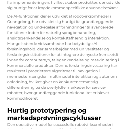
fra implementeringen, hvilket skaber produkter, der udvikler
sig hurtigt for at imødekomme specifikke anvendelseskrav.
De AI-funktioner, der er udviklet af robotvirksomheder i
Guangdong, har udviklet sig hurtigt fra grundlæggende
navigation og undvigelse af forhindringer til avancerede
funktioner inden for naturlig sprogbehandling,
ansigtsgenkendelse og kontekstafhængig interaktion.
Mange ledende virksomheder har betydelige AI-
forskningshold, der samarbejder med universiteter og
forskningsinstitutioner for at integrere de nyeste fremskridt
inden for computersyn, talegenkendelse og maskinlæring i
kommercielle produkter. Denne forskningsinvestering har
resulteret i proprietære algoritmer til navigation i
menneskemængder, multimodal interaktion og autonom
opladning, hvilket giver en konkurrencemæssig
differentiering på de overfyldte markeder for service-
robotter, hvor grundlæggende funktionalitet er blevet
kommodificeret.
Hurtig prototypering og
markedsprøvningscyklusser
Den operative model for succesfulle robotvirksomheder i