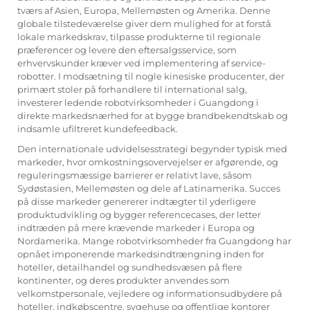
tværs af Asien, Europa, Mellemøsten og Amerika. Denne
globale tilstedeværelse giver dem mulighed for at forstå
lokale markedskrav, tilpasse produkterne til regionale
præferencer og levere den eftersalgsservice, som
erhvervskunder kræver ved implementering af service-
robotter. I modsætning til nogle kinesiske producenter, der
primært stoler på forhandlere til international salg,
investerer ledende robotvirksomheder i Guangdong i
direkte markedsnærhed for at bygge brandbekendtskab og
indsamle ufiltreret kundefeedback.
Den internationale udvidelsesstrategi begynder typisk med
markeder, hvor omkostningsovervejelser er afgørende, og
reguleringsmæssige barrierer er relativt lave, såsom
Sydøstasien, Mellemøsten og dele af Latinamerika. Succes
på disse markeder genererer indtægter til yderligere
produktudvikling og bygger referencecases, der letter
indtræden på mere krævende markeder i Europa og
Nordamerika. Mange robotvirksomheder fra Guangdong har
opnået imponerende markedsindtrængning inden for
hoteller, detailhandel og sundhedsvæsen på flere
kontinenter, og deres produkter anvendes som
velkomstpersonale, vejledere og informationsudbydere på
hoteller, indkøbscentre, sygehuse og offentlige kontorer