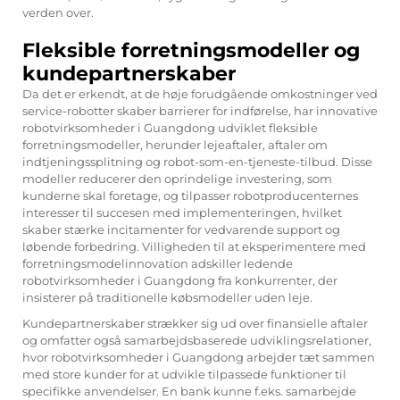
verden over.
Fleksible forretningsmodeller og
kundepartnerskaber
Da det er erkendt, at de høje forudgående omkostninger ved
service-robotter skaber barrierer for indførelse, har innovative
robotvirksomheder i Guangdong udviklet fleksible
forretningsmodeller, herunder lejeaftaler, aftaler om
indtjeningssplitning og robot-som-en-tjeneste-tilbud. Disse
modeller reducerer den oprindelige investering, som
kunderne skal foretage, og tilpasser robotproducenternes
interesser til succesen med implementeringen, hvilket
skaber stærke incitamenter for vedvarende support og
løbende forbedring. Villigheden til at eksperimentere med
forretningsmodelinnovation adskiller ledende
robotvirksomheder i Guangdong fra konkurrenter, der
insisterer på traditionelle købsmodeller uden leje.
Kundepartnerskaber strækker sig ud over finansielle aftaler
og omfatter også samarbejdsbaserede udviklingsrelationer,
hvor robotvirksomheder i Guangdong arbejder tæt sammen
med store kunder for at udvikle tilpassede funktioner til
specifikke anvendelser. En bank kunne f.eks. samarbejde