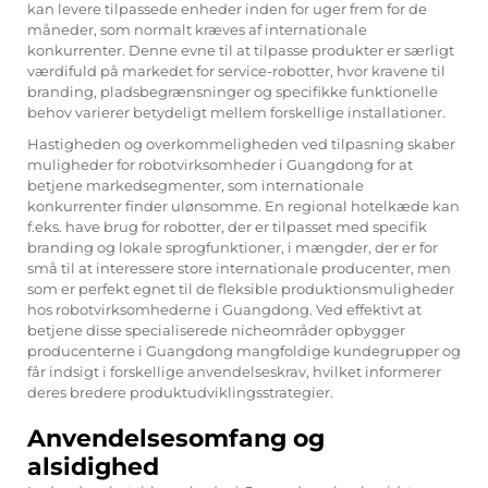
kan levere tilpassede enheder inden for uger frem for de
måneder, som normalt kræves af internationale
konkurrenter. Denne evne til at tilpasse produkter er særligt
værdifuld på markedet for service-robotter, hvor kravene til
branding, pladsbegrænsninger og specifikke funktionelle
behov varierer betydeligt mellem forskellige installationer.
Hastigheden og overkommeligheden ved tilpasning skaber
muligheder for robotvirksomheder i Guangdong for at
betjene markedsegmenter, som internationale
konkurrenter finder ulønsomme. En regional hotelkæde kan
f.eks. have brug for robotter, der er tilpasset med specifik
branding og lokale sprogfunktioner, i mængder, der er for
små til at interessere store internationale producenter, men
som er perfekt egnet til de fleksible produktionsmuligheder
hos robotvirksomhederne i Guangdong. Ved effektivt at
betjene disse specialiserede nicheområder opbygger
producenterne i Guangdong mangfoldige kundegrupper og
får indsigt i forskellige anvendelseskrav, hvilket informerer
deres bredere produktudviklingsstrategier.
Anvendelsesomfang og
alsidighed