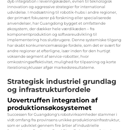
dyb integration i leveringskæden, evnen til teknologisk
innovation og aggressive strategier for international
udvidelse. I modsætning til robotik-hubs i andre regioner,
der primært fokuserer på forskning eller specialiserede
anvendelser, har Guangdong bygget et omfattende
økosystem, der dækker hele værdikæden – fra
komponentproduktion og softwareudvikling til
implementering hos slutbrugere. Denne systemiske tilgang
har skabt konkurrencemæssige fordele, som det er svært for
andre regioner at efterligne, især inden for den hurtigt
voksende segment af service-robotter, hvor
omkostningseffektivitet, mulighed for tilpasning og korte
iterationscyklusser afgør markedsresultaterne.
Strategisk industriel grundlag
og infrastrukturfordele
Uovertruffen integration af
produktionsøkosystemet
Successen for Guangdong's robotvirksomheder stammer i
vidt omfang fra provinsens unikke produktionsinfrastruktur,
som er udviklet gennem fire årtier af industrielle