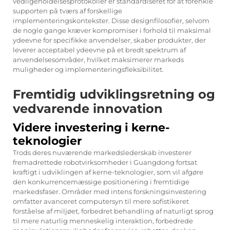
vedligeholdelsesprotokoller er standardiseret for at forenkle
supporten på tværs af forskellige
implementeringskontekster. Disse designfilosofier, selvom
de nogle gange kræver kompromiser i forhold til maksimal
ydeevne for specifikke anvendelser, skaber produkter, der
leverer acceptabel ydeevne på et bredt spektrum af
anvendelsesområder, hvilket maksimerer markeds
muligheder og implementeringsfleksibilitet.
Fremtidig udviklingsretning og
vedvarende innovation
Videre investering i kerne-
teknologier
Trods deres nuværende markedslederskab investerer
fremadrettede robotvirksomheder i Guangdong fortsat
kraftigt i udviklingen af kerne-teknologier, som vil afgøre
den konkurrencemæssige positionering i fremtidige
markedsfaser. Områder med intens forskningsinvestering
omfatter avanceret computersyn til mere sofistikeret
forståelse af miljøet, forbedret behandling af naturligt sprog
til mere naturlig menneskelig interaktion, forbedrede