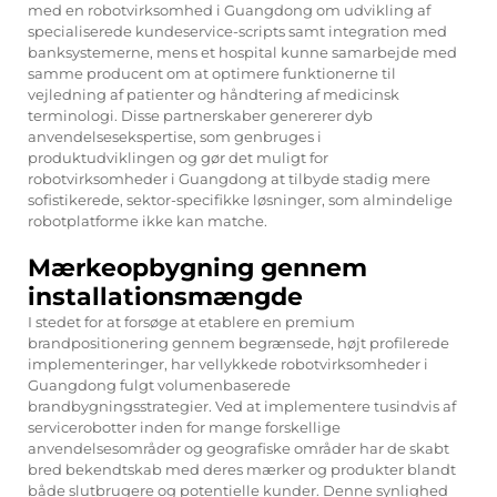
med en robotvirksomhed i Guangdong om udvikling af
specialiserede kundeservice-scripts samt integration med
banksystemerne, mens et hospital kunne samarbejde med
samme producent om at optimere funktionerne til
vejledning af patienter og håndtering af medicinsk
terminologi. Disse partnerskaber genererer dyb
anvendelsesekspertise, som genbruges i
produktudviklingen og gør det muligt for
robotvirksomheder i Guangdong at tilbyde stadig mere
sofistikerede, sektor-specifikke løsninger, som almindelige
robotplatforme ikke kan matche.
Mærkeopbygning gennem
installationsmængde
I stedet for at forsøge at etablere en premium
brandpositionering gennem begrænsede, højt profilerede
implementeringer, har vellykkede robotvirksomheder i
Guangdong fulgt volumenbaserede
brandbygningsstrategier. Ved at implementere tusindvis af
servicerobotter inden for mange forskellige
anvendelsesområder og geografiske områder har de skabt
bred bekendtskab med deres mærker og produkter blandt
både slutbrugere og potentielle kunder. Denne synlighed