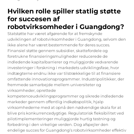
Hvilken rolle spiller statlig støtte
for succesen af
robotvirksomheder i Guangdong?
Statstøtte har været afgørende for at fremskynde
udviklingen af robotvirksomheder i Guangdong, selvom den
ikke alene har været bestemmende for deres succes.
Finansiel støtte gennem subsidier, skattefordele og
foretrukne finansieringsmuligheder reducerede de
indledende kapitalbarrierer og muliggjorde vedvarende
investeringer i forskning i markedets udviklingsfase, hvor
indtægterne endnu ikke var tilstrækkelige til at finansiere
omfattende innovationsprogrammer. Industripolitikker, der
fremmede samarbejde mellem universiteter og
virksomheder, oprettede
kompetenceudviklingsprogrammer og sikrede indledende
markeder gennem offentlig indkøbspolitik, hjalp
virksomhederne med at opnå den nødvendige skala for at
blive pris konkurrencedygtige. Regulatorisk fleksibilitet ved
pilotimplementeringer muliggjorde hurtig testning og
forbedring i den virkelige verden. Dog afspejler den
endelige succes for Guangdong’s robotvirksomheder effektiv