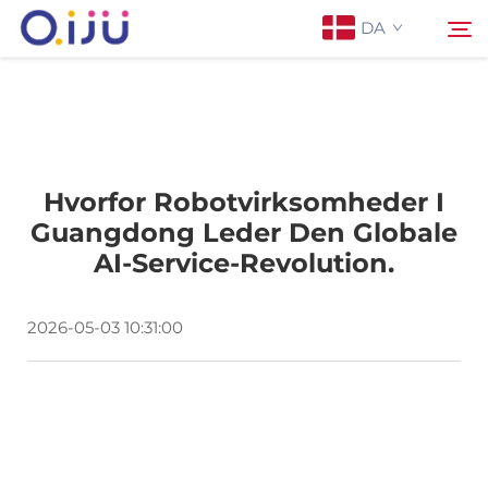
DA
Forside
Søg
Hvorfor Robotvirksomheder I
Om os
Guangdong Leder Den Globale
AI-Service-Revolution.
Produkter
2026-05-03 10:31:00
Anvendelse
Sag
Nyheder