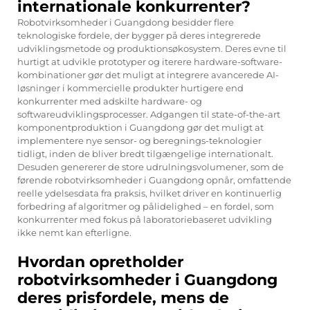
internationale konkurrenter?
Robotvirksomheder i Guangdong besidder flere
teknologiske fordele, der bygger på deres integrerede
udviklingsmetode og produktionsøkosystem. Deres evne til
hurtigt at udvikle prototyper og iterere hardware-software-
kombinationer gør det muligt at integrere avancerede AI-
løsninger i kommercielle produkter hurtigere end
konkurrenter med adskilte hardware- og
softwareudviklingsprocesser. Adgangen til state-of-the-art
komponentproduktion i Guangdong gør det muligt at
implementere nye sensor- og beregnings-teknologier
tidligt, inden de bliver bredt tilgængelige internationalt.
Desuden genererer de store udrulningsvolumener, som de
førende robotvirksomheder i Guangdong opnår, omfattende
reelle ydelsesdata fra praksis, hvilket driver en kontinuerlig
forbedring af algoritmer og pålidelighed – en fordel, som
konkurrenter med fokus på laboratoriebaseret udvikling
ikke nemt kan efterligne.
Hvordan opretholder
robotvirksomheder i Guangdong
deres prisfordele, mens de