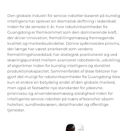
Den globale industri for service-robotter baseret på kunstig
intelligens har oplevet en dramatisk skiftning i lederskab
inden for de seneste ti år, hvor robotvirksomheder fra
Guangdong er fremkommet som den dominerende kraft,
der driver innovation, fremstillingsmæssig fremragende
kvalitet og markedsudvidelse. Denne sydkinesiske provins,
der længe har været anerkendt som verdens
fremstillingshovedstad, har strategisk positioneret sig ved
skæringspunktet mellem avanceret robotteknik, udvikling
af algoritmer inden for kunstig intelligens og storstilet
produktionskapacitet. Sammenfaldet af disse faktorer har
gjort det muligt for robotvirksomheder fra Guangdong ikke
kun at erobre en betydelig andel af den globale marked,
men også at fastsætte nye standarder for ydeevne,
prisniveau og anvendelsesmæssig alsidighed inden for
intelligente service-robotter på tværs af brancher såsom
hotelleri, sundhedsvæsen, detailhandel og offentlige
tjenester.