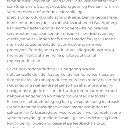
forandringer. Regionen Pearl River Delta, der omfatter byer
som Shenzhen, Guangzhou, Dongguan og Foshan, rummer
verdens mest omfattende elektronik- og
præcisionsproduktionsforsyningskæde. Denne geografiske
koncentration betyder, at robotvirksomheder i Guangdong
kan skaffe næsten enhver komponent – fra højpræcise
servomotorer og avancerede sensorer til kredsløbskort og
displaypaneler – inden for få timer i stedet for uger. Denne
nærhed reducerer betydeligt omkostningerne ved
prototyper, fremskynder produktudviklingscykluserne og
muliggør hurtig skalering fra pilotproduktion til
masseproduktion.
Leveringskædens tæthed i Guangdong skaber
netværkseffekter, der forstærker de konkurrencemæssige
fordele for lokale robotproducenter. Når en robotvirksomhed
i Guangdong skal ændre et sensorhus eller afprøve en ny
navigationsalgoritme, kan de hurtigt iterere sammen med
naboleverandører og kontraktproducenter, der forstår
kravene til robotteknologi og kan give øjeblikkelig feedback.
Denne iterationshastighed er især afgørende inden for
sektoren for AI-baserede service-robotter, hvor kundekravene
varierer betydeligt mellem forskellige anvendelser, og hvor
kontinuerlig forbedring baseret på feedback fra brug i