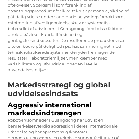
ofte overser. Spørgsmål som forenkling af
opsætningsprocedurer for ikke-teknisk personale, sikring af
pålidelig ydelse under varierende belysningsforhold samt
minimering af vedligeholdelseskrav er systematisk
behandlet af udviklerne i Guangdong, fordi disse faktorer
direkte påvirker kundetilfredshed og
gentagelsesindkøbsrater. De resulterende produkter viser
ofte en bedre pålidelighed i praksis sammenlignet med
teknisk sofistikerede systemer, der yder fremragende
resultater i laboratoriemiljøer, men kæmper med
variabiliteten og uforudsigeligheden i reelle
anvendelsesmiljøer.
Markedsstrategi og global
udvidelsesindsats
Aggressiv international
markedsindtrængen
Robotvirksomheder i Guangdong har udvist en
bemærkelsesværdig aggression i deres internationale
udvidelse og har oprettet salgskontorer,
demonstrationscentre og tekniske supportfaciliteter på