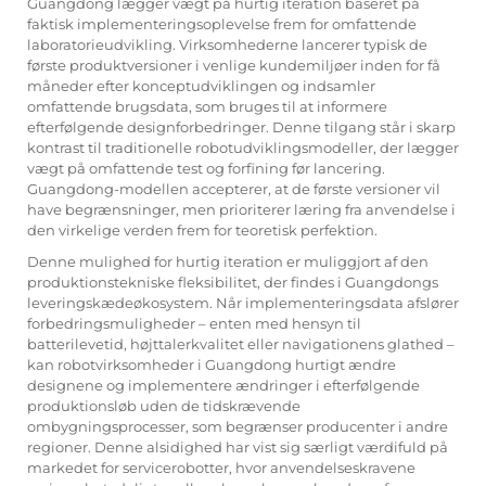
Guangdong lægger vægt på hurtig iteration baseret på
faktisk implementeringsoplevelse frem for omfattende
laboratorieudvikling. Virksomhederne lancerer typisk de
første produktversioner i venlige kundemiljøer inden for få
måneder efter konceptudviklingen og indsamler
omfattende brugsdata, som bruges til at informere
efterfølgende designforbedringer. Denne tilgang står i skarp
kontrast til traditionelle robotudviklingsmodeller, der lægger
vægt på omfattende test og forfining før lancering.
Guangdong-modellen accepterer, at de første versioner vil
have begrænsninger, men prioriterer læring fra anvendelse i
den virkelige verden frem for teoretisk perfektion.
Denne mulighed for hurtig iteration er muliggjort af den
produktionstekniske fleksibilitet, der findes i Guangdongs
leveringskædeøkosystem. Når implementeringsdata afslører
forbedringsmuligheder – enten med hensyn til
batterilevetid, højttalerkvalitet eller navigationens glathed –
kan robotvirksomheder i Guangdong hurtigt ændre
designene og implementere ændringer i efterfølgende
produktionsløb uden de tidskrævende
ombygningsprocesser, som begrænser producenter i andre
regioner. Denne alsidighed har vist sig særligt værdifuld på
markedet for servicerobotter, hvor anvendelseskravene