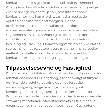
konkurrencemæssige situationer. Robotvirksomheder i
Guangdong kan tilbyde produkter med sammenlignelige
eller bedre egenskaber til priser, som internationale
konkurrenter ikke kan matche, samtidig med at de
opretholder sundt fortjenstmarginer. Denne
prisfastsætningsmagt har muliggjort hurtige
markedsandelestigninger inden for omkostningssensitive
segmenter som detailhandel og hotelleri, mens den
samtidig sikrer ressourcer til vedvarende investeringer i
forskning og udvikling. Omkostningsfordelen er ikke blot et
spørgsmål om at acceptere lavere marginer, men afspejler
reelle strukturelle effektiviteter, som det er svært for
konkurrenter i højomkostningsregioner at efterligne.
Tilpasselsesevne og hastighed
Den fleksible produktionsinfrastruktur, der er tilgængelig for
robotvirksomheder i Guangdong, gør det muligt at tilbyde
omfattende produkttilpasning uden de forbudte
omkostninger og lange leveringstider, som typisk
kendetegner tilpasning i andre produktionskontekster.
Kunder kan anmode om ændringer af den fysiske udseende,
softwaregrænseflader, interaktionsscripts og funktionelle
egenskaber, og mange robotvirksomheder i Guangdong