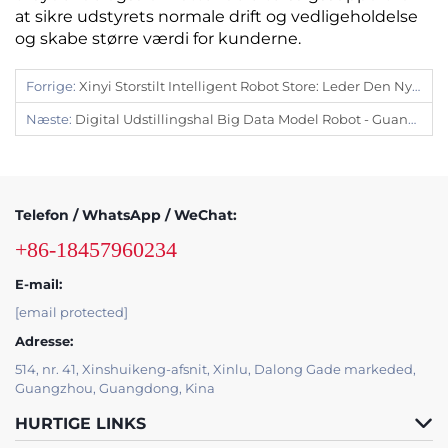
at sikre udstyrets normale drift og vedligeholdelse
og skabe større værdi for kunderne.
Forrige:
Xinyi Storstilt Intelligent Robot Store: Leder Den Nye Tendens Inden For Fremtidens Udstillinger
Næste:
Digital Udstillingshal Big Data Model Robot - Guangdong Jiuque Robot Co., LTD
Telefon / WhatsApp / WeChat:
+86-18457960234
E-mail:
[email protected]
Adresse:
514, nr. 41, Xinshuikeng-afsnit, Xinlu, Dalong Gade markeded,
Guangzhou, Guangdong, Kina
HURTIGE LINKS