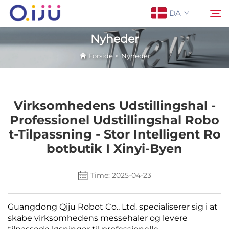
DA
Nyheder
Forside
>
Nyheder
Forside
Søg
Om os
Virksomhedens Udstillingshal -
Professionel Udstillingshal Robo
Produkter
T-Tilpassning - Stor Intelligent Ro
Botbutik I Xinyi-Byen
Anvendelse
Time: 2025-04-23
Sag
Guangdong Qiju Robot Co., Ltd. specialiserer sig i at
Nyheder
skabe virksomhedens messehaler og levere