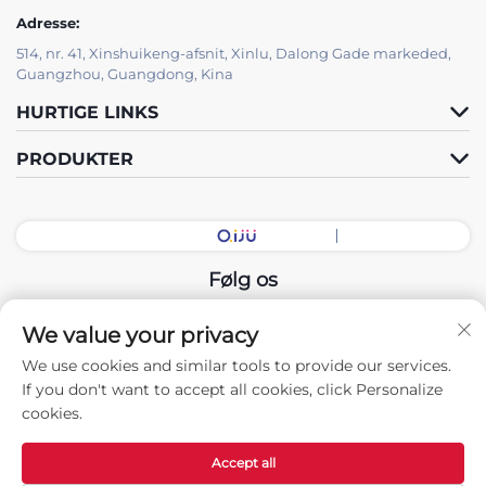
Adresse:
514, nr. 41, Xinshuikeng-afsnit, Xinlu, Dalong Gade markeded,
Guangzhou, Guangdong, Kina
HURTIGE LINKS
PRODUKTER
Følg os
We value your privacy
Copyright © 2026 China Guangdong Udstillingshal Intelligent
We use cookies and similar tools to provide our services.
Equipment Co., Ltd. Alle rettigheder forbeholdes. -
If you don't want to accept all cookies, click Personalize
Privatlivspolitik
cookies.
Accept all