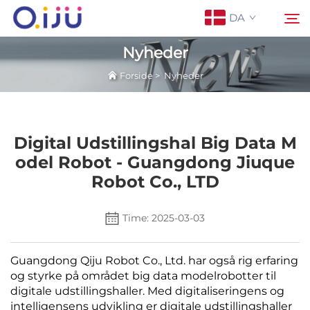
DA
Nyheder
Forside
>
Nyheder
Forside
Søg
Om os
Digital Udstillingshal Big Data M
Odel Robot - Guangdong Jiuque
Produkter
Robot Co., LTD
Anvendelse
Time: 2025-03-03
Sag
Guangdong Qiju Robot Co., Ltd. har også rig erfaring
og styrke på området big data modelrobotter til
digitale udstillingshaller. Med digitaliseringens og
Nyheder
intelligensens udvikling er digitale udstillingshaller