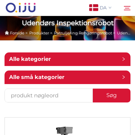
DA
Udendørs Inspektionsrobot
Forside
>
Produkter
>
Patruljering Rengøringsrobot
>
Udendørs Inspektionsrobot
Forside
Søg
Om os
Alle kategorier
Produkter
Alle små kategorier
Anvendelse
Søg
Sag
Nyheder