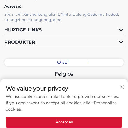
Adresse:
514, nr. 41, Xinshuikeng-afsnit, Xinlu, Dalong Gade markeded,
Guangzhou, Guangdong, Kina
HURTIGE LINKS
PRODUKTER
Følg os
We value your privacy
Copyright © 2026 China Guangdong Udstillingshal Intelligent
We use cookies and similar tools to provide our services.
Equipment Co., Ltd. Alle rettigheder forbeholdes. -
If you don't want to accept all cookies, click Personalize
Privatlivspolitik
cookies.
Accept all