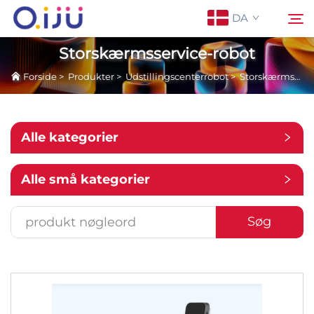
DA
Storskærmsservice-robot
Forside
>
Produkter
>
Udstillingscenterrobot
>
Storskærmsservice-robot
Forside
Søg
Om os
Alle kategorier
Produkter
Alle små kategorier
Anvendelse
Søg
Sag
Nyheder