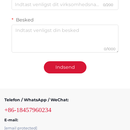
0/200
Besked
0/1000
Indsend
Telefon / WhatsApp / WeChat:
+86-18457960234
E-mail:
[email protected]