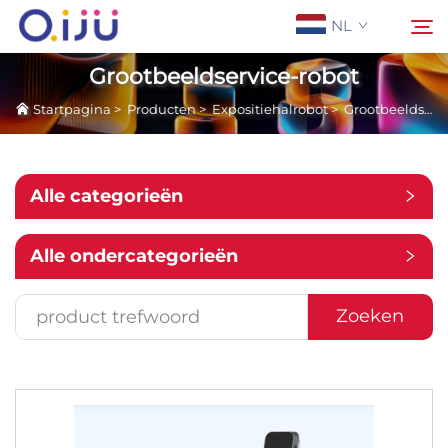
NL
Grootbeeldservice-robot
Startpagina
>
Producten
>
Expositiehalrobot
>
Grootbeeldservice-robot
Startpagina
Zoeken
Over Ons
Alle categorieën
Producten
Alle ondercategorieën
Toepassing
Zoeken
Case
Nieuws