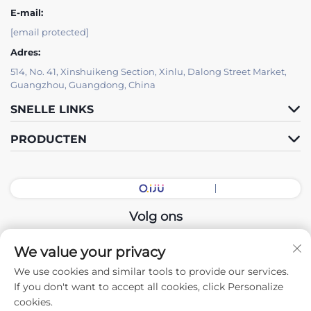
E-mail:
[email protected]
Adres:
514, No. 41, Xinshuikeng Section, Xinlu, Dalong Street Market,
Guangzhou, Guangdong, China
SNELLE LINKS
PRODUCTEN
Volg ons
We value your privacy
Copyright © 2026 China Guangdong Exhibition Hall Intelligent
We use cookies and similar tools to provide our services.
Equipment Co., Ltd. Alle rechten voorbehouden. -
If you don't want to accept all cookies, click Personalize
Privacybeleid
cookies.