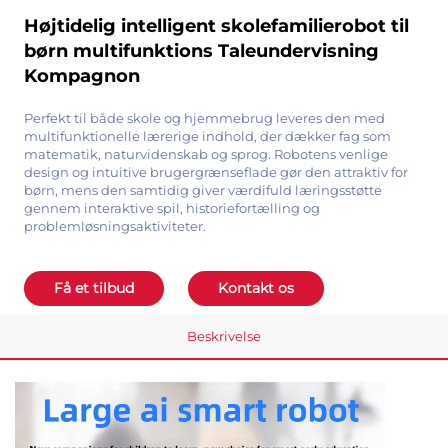
Højtidelig intelligent skolefamilierobot til
børn multifunktions Taleundervisning
Kompagnon
Perfekt til både skole og hjemmebrug leveres den med
multifunktionelle lærerige indhold, der dækker fag som
matematik, naturvidenskab og sprog. Robotens venlige
design og intuitive brugergrænseflade gør den attraktiv for
børn, mens den samtidig giver værdifuld læringsstøtte
gennem interaktive spil, historiefortælling og
problemløsningsaktiviteter.
Få et tilbud
Kontakt os
Beskrivelse