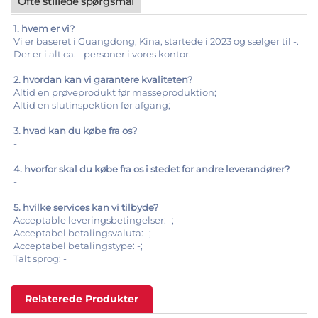
Ofte stillede spørgsmål
1. hvem er vi?
Vi er baseret i Guangdong, Kina, startede i 2023 og sælger til -.
Der er i alt ca. - personer i vores kontor.
2. hvordan kan vi garantere kvaliteten?
Altid en prøveprodukt før masseproduktion;
Altid en slutinspektion før afgang;
3. hvad kan du købe fra os?
-
4. hvorfor skal du købe fra os i stedet for andre leverandører?
-
5. hvilke services kan vi tilbyde?
Acceptable leveringsbetingelser: -;
Acceptabel betalingsvaluta: -;
Acceptabel betalingstype: -;
Talt sprog: -
Relaterede Produkter