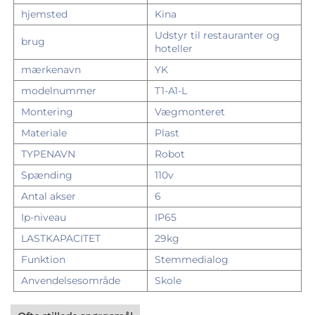
hjemsted
Kina
Udstyr til restauranter og
brug
hoteller
mærkenavn
YK
modelnummer
T1-A1-L
Montering
Vægmonteret
Materiale
Plast
TYPENAVN
Robot
Spænding
110v
Antal akser
6
Ip-niveau
IP65
LASTKAPACITET
29kg
Funktion
Stemmedialog
Anvendelsesområde
Skole