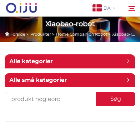
DA
Xiaobao-robot
Forside
>
Produkter
>
Home Companion Robot
>
Xiaobao-robot
Forside
Søg
Om os
Alle kategorier
Produkter
Alle små kategorier
Anvendelse
Søg
Sag
Nyheder