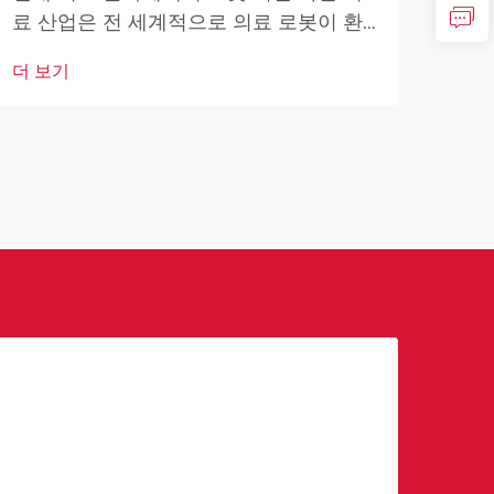
자 
료 산업은 전 세계적으로 의료 로봇이 환
더 
변혁
자 치료, 수술 절차 및 의료 운영을 혁신시
더 보기
고도
키면서 전례 없는 변화를 겪고 있습니다.
하고
최소 침습...