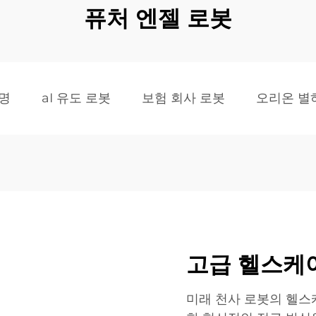
퓨처 엔젤 로봇
명
aI 유도 로봇
보험 회사 로봇
오리온 별
고급 헬스케
미래 천사 로봇의 헬스