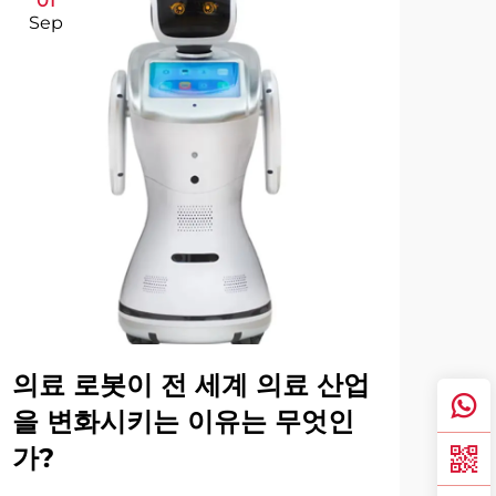
01
1
Sep
Se
의료 로봇이 전 세계 의료 산업
의
을 변화시키는 이유는 무엇인
성
가?
현대