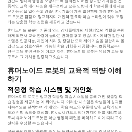
인간의 형태와 행동을 모방하도록 설계된 이러한 정교한 기계들은 전
통적인 교육 패러다임을 재구성하고 모든 연령대의 학습자들에게 새로
운 가능성을 열어주고 있습니다. 기술이 계속 발전함에 따라 휴머노이
드 로봇은 점점 더 정교해지며 개인의 필요와 학습 스타일에 맞춰 조정
되는 맞춤형 학습 경험을 제공하고 있습니다.
휴머노이드 로봇이 기존에 인간 강사들에게만 제한되었던 역할을 수행
하게 되면서 교육 환경이 놀라운 변화를 겪고 있습니다. 이러한 첨단 시
스템은 인공지능, 자연어 처리 및 정밀한 모터 제어 기술을 결합하여 몰
입감 있고 상호작용이 가능한 학습 경험을 제공합니다. 초등학교부터
전문 교육 훈련 센터에 이르기까지, 휴머노이드 로봇은 유용한 교육 도
구로서 그 가치를 입증하고 있습니다.
휴머노이드 로봇의 교육적 역량 이해
하기
적응형 학습 시스템 및 개인화
휴머노이드 로봇은 정교한 적응형 학습 시스템을 통해 개인 맞춤형 학
습 경험을 제공하는 데 뛰어납니다. 이러한 시스템은 학생들의 성과를
지속적으로 분석하여 각 개인의 학습 속도와 수준에 맞춰 교육의 난이
도와 진행 속도를 조정합니다. 실시간으로 방대한 데이터를 처리함으
로써 휴머노이드 로봇은 학습 행동의 패턴을 파악하고 이에 따라 교수
전략을 수정할 수 있습니다.
교육 콘텐츠를 맞춤화할 수 있는 능력은 단순한 난이도 조정을 넘어서