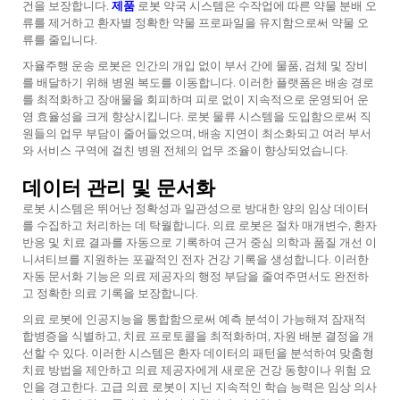
건을 보장합니다.
제품
로봇 약국 시스템은 수작업에 따른 약물 분배 오
류를 제거하고 환자별 정확한 약물 프로파일을 유지함으로써 약물 오
류를 줄입니다.
자율주행 운송 로봇은 인간의 개입 없이 부서 간에 물품, 검체 및 장비
를 배달하기 위해 병원 복도를 이동합니다. 이러한 플랫폼은 배송 경로
를 최적화하고 장애물을 회피하며 피로 없이 지속적으로 운영되어 운
영 효율성을 크게 향상시킵니다. 로봇 물류 시스템을 도입함으로써 직
원들의 업무 부담이 줄어들었으며, 배송 지연이 최소화되고 여러 부서
와 서비스 구역에 걸친 병원 전체의 업무 조율이 향상되었습니다.
데이터 관리 및 문서화
로봇 시스템은 뛰어난 정확성과 일관성으로 방대한 양의 임상 데이터
를 수집하고 처리하는 데 탁월합니다. 의료 로봇은 절차 매개변수, 환자
반응 및 치료 결과를 자동으로 기록하여 근거 중심 의학과 품질 개선 이
니셔티브를 지원하는 포괄적인 전자 건강 기록을 생성합니다. 이러한
자동 문서화 기능은 의료 제공자의 행정 부담을 줄여주면서도 완전하
고 정확한 의료 기록을 보장합니다.
의료 로봇에 인공지능을 통합함으로써 예측 분석이 가능해져 잠재적
합병증을 식별하고, 치료 프로토콜을 최적화하며, 자원 배분 결정을 개
선할 수 있다. 이러한 시스템은 환자 데이터의 패턴을 분석하여 맞춤형
치료 방법을 제안하고 의료 제공자에게 새로운 건강 동향이나 위험 요
인을 경고한다. 고급 의료 로봇이 지닌 지속적인 학습 능력은 임상 의사