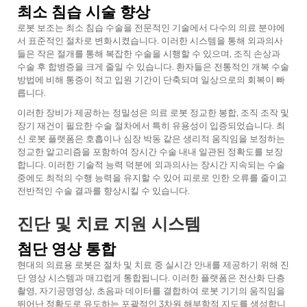
최소 침습 시술 향상
로봇 보조는 최소 침습 수술을 전문적인 기술에서 다수의 의료 분야에
서 표준적인 절차로 변화시켰습니다. 이러한 시스템을 통해 외과의사
들은 작은 절개를 통해 복잡한 수술을 시행할 수 있으며, 조직 손상과
수술 후 합병증을 크게 줄일 수 있습니다. 환자들은 전통적인 개복 수술
방법에 비해 통증이 적고 입원 기간이 단축되며 일상으로의 회복이 빠
릅니다.
이러한 장비가 제공하는 정밀성은
의료 로봇
정교한 봉합, 조직 조작 및
장기 재건이 필요한 수술 절차에서 특히 유용성이 입증되었습니다. 최
신 로봇 플랫폼은 호흡이나 심장 박동 같은 생리적 움직임을 보정하는
정교한 알고리즘을 포함하여 장시간 수술 내내 일관된 정확도를 보장
합니다. 이러한 기술적 능력 덕분에 외과의사는 장시간 지속되는 수술
중에도 최적의 수행 능력을 유지할 수 있어 피로로 인한 오류를 줄이고
전반적인 수술 결과를 향상시킬 수 있습니다.
진단 및 치료 지원 시스템
첨단 영상 통합
현대의 의료용 로봇은 절차 및 치료 중 실시간 안내를 제공하기 위해 진
단 영상 시스템과 매끄럽게 통합됩니다. 이러한 플랫폼은 전산화 단층
촬영, 자기공명영상, 초음파 데이터를 결합하여 로봇 기기의 움직임을
뛰어난 정확도로 유도하는 포괄적인 3차원 해부학적 지도를 생성합니