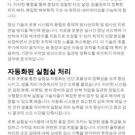
다. 이러한 통합을 통해 종양의 정밀한 타깃 설정, 임플란트의 정확한
위치 배치, 복잡한 해부학적 구조 내 최적의 내비게이션을 가능하게 합
니다.
영상 기술과 로봇 시스템의 융합은 중재적 방사선의학 및 방사선 치료
전달 방식을 혁신해 왔습니다. 의료용 로봇은 실시간 영상 피드백에 기
반하여 치료 매개변수를 자동으로 조정할 수 있어 최적의 선량 분포를
보장하면서 건강한 조직에 대한 노출을 최소화합니다. 이 기술은 호흡
주기에 따라 움직이는 폐 종양과 같은 이동성 표적을 치료할 때 특히 유
용하며, 기존의 수작업 방식으로는 일관된 정확도를 유지하기 어려운
경우에 효과적입니다.
자동화된 실험실 처리
의료 로봇을 통한 실험실 자동화는 진단 효율성과 정확성을 크게 향상
시키고, 샘플 처리 과정에서의 인간 오류를 줄였습니다. 이러한 시스템
은 검체 분류, 피펫팅, 분석 준비와 같은 반복 작업을 일관된 정밀도로
수행함으로써 실험실 기술자들이 복잡한 분석 업무 및 결과 해석에 집
중할 수 있도록 해줍니다. 자동화 시스템은 최소한의 감독 하에 매일 수
천 건의 샘플을 처리하여 실험실 처리 능력을 크게 향상시키고 중요 검
사 결과의 소요 시간을 단축시킵니다.
로봇 실험실 시스템에 내장된 품질 관리 조치는 일관된 샘플 취급을 보
장하고 수작업 처리와 관련된 오염 위험을 줄입니다. 이러한 플랫폼은
처리된 모든 검체에 대해 상세한 감사 기록을 유지하여 추적성과 규제