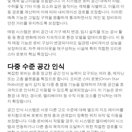
및 예측 알고리즘을 포함합니다. 이 시스템은 로비 공간 내에서 사람,
수하물 및 기타 이동 요소와 같은 움직이는 객체를 식별하고, 이들의 이
동 경로를 계산하여 이에 따라 내비게이션 경로를 조정합니다. 이러한
예측 기능은 고밀집 구역을 원활하게 통과하면서도 개인 및 장비와의
안전 거리를 유지하도록 보장합니다.
매핑 시스템은 로비 공간 내 가구 배치 변경, 임시 설치물 또는 공사 활
동 등 환경 변화에 따라 지속적으로 환경 모델을 업데이트합니다. 이 동
적 매핑 기능은 로비 구성이 변경되더라도 일관된 내비게이션 성능을
보장하므로, 자주 레이아웃을 재구성하는 시설에 특히 적합한 오리온
스타 로봇의 핵심 특징입니다.
다중 수준 공간 인식
복잡한 로비는 종종 정교한 공간 인식 능력이 요구되는 여러 층, 메자닌
또는 고층 플랫폼을 특징으로 합니다. 오리온 스타 로봇(Orion Star
Robot)은 높이 감지 및 다중 층 맵핑 기능을 탑재하여 3차원 공간을 효
과적으로 인식하고 이동할 수 있도록 설계되었습니다. 이 기능은 로비
환경 내 계단, 경사로, 엘리베이터 등 수직 이동 요소를 인식하는 데까
지 확장됩니다.
공간 인식 시스템은 서로 다른 고도 수준에 대해 별도의 지도 레이어를
유지함으로써 로봇의 현재 층과 관계없이 정확한 위치 파악 및 이동을
보장합니다. 다층 로비에서 작동할 경우, 이 시스템은 엘리베이터 시스
템과 연동하거나 다른 층의 목적지에 도달하기 위한 적절한 경로를 식
별할 수 있어 방문객에게 포괄적인 이동 안내를 제공합니다.