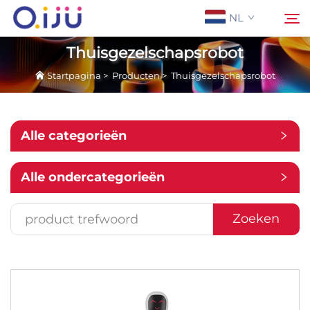
NL
Thuisgezelschapsrobot
Startpagina
>
Producten
>
Thuisgezelschapsrobot
Startpagina
Zoeken
Over Ons
Alle categorieën
Producten
Alle ondercategorieën
Toepassing
Zoeken
Case
Nieuws