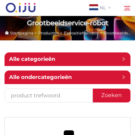
NL
Grootbeeldservice-robot
Startpagina
>
Producten
>
Expositiehalrobot
>
Grootbeeldservice-robot
Startpagina
Zoeken
Over Ons
Alle categorieën
Producten
Alle ondercategorieën
Toepassing
Zoeken
Case
Nieuws