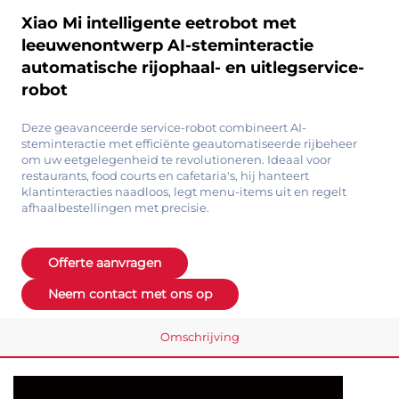
Xiao Mi intelligente eetrobot met
leeuwenontwerp AI-steminteractie
automatische rijophaal- en uitlegservice-
robot
Deze geavanceerde service-robot combineert AI-
steminteractie met efficiënte geautomatiseerde rijbeheer
om uw eetgelegenheid te revolutioneren. Ideaal voor
restaurants, food courts en cafetaria's, hij hanteert
klantinteracties naadloos, legt menu-items uit en regelt
afhaalbestellingen met precisie.
Offerte aanvragen
Neem contact met ons op
Omschrijving