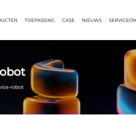
DUCTEN
TOEPASSING
CASE
NIEUWS
SERVICEO
robot
vice-robot