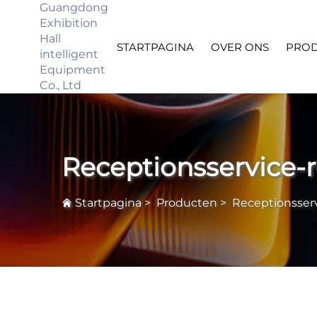
Guangdong
Exhibition
Hall
STARTPAGINA
OVER ONS
PRO
intelligent
Equipment
Co., Ltd
Receptionsservice-
Startpagina
>
Producten
>
Receptionsser