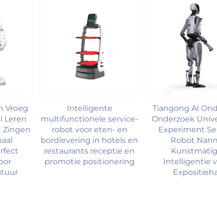
n Vroeg
Intelligente
Tiangong AI Ond
l Leren
multifunctionele service-
Onderzoek Unive
t Zingen
robot voor eten- en
Experiment Se
aal
bordlevering in hotels en
Robot Nan
rfect
restaurants receptie en
Kunstmati
oor
promotie positionering
Intelligentie 
atuur
Expositieha