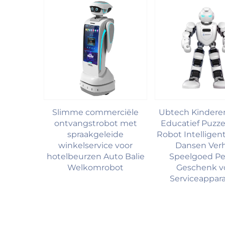
Slimme commerciële
Ubtech Kindere
ontvangstrobot met
Educatief Puzze
spraakgeleide
Robot Intelligen
winkelservice voor
Dansen Verh
hotelbeurzen Auto Balie
Speelgoed Pe
Welkomrobot
Geschenk v
Serviceappar