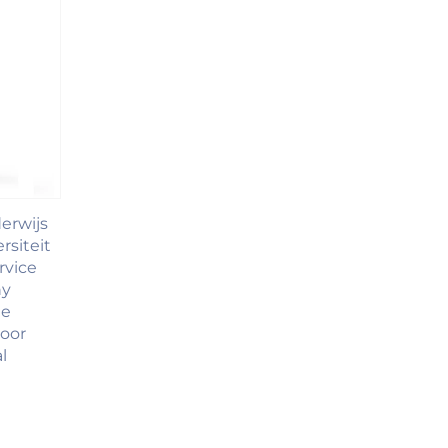
erwijs
rsiteit
rvice
ny
ge
voor
l