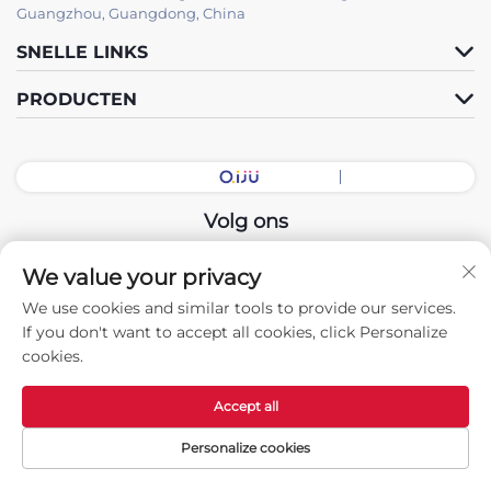
Guangzhou, Guangdong, China
SNELLE LINKS
PRODUCTEN
Volg ons
We value your privacy
Copyright © 2026 China Guangdong Exhibition Hall Intelligent
We use cookies and similar tools to provide our services.
Equipment Co., Ltd. Alle rechten voorbehouden. -
If you don't want to accept all cookies, click Personalize
Privacybeleid
cookies.
Accept all
Personalize cookies
Startpagina
Producten
Neem contact
BOVEN
met ons op