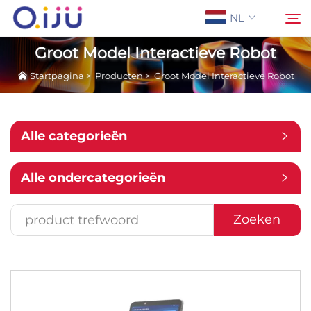
NL
Groot Model Interactieve Robot
Startpagina
>
Producten
>
Groot Model Interactieve Robot
Startpagina
Zoeken
Over Ons
Alle categorieën
Producten
Alle ondercategorieën
Toepassing
Zoeken
Case
Nieuws