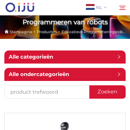
NL
Programmeren van robots
Startpagina
>
Producten
>
Educatieve Programmeringsrobot
Startpagina
Zoeken
Over Ons
Alle categorieën
Producten
Alle ondercategorieën
Toepassing
Zoeken
Case
Nieuws