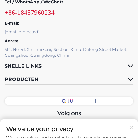
Tel / WhatsApp / WeChat:
+86-18457960234
E-mail:
[email protected]
Adres:
514, No. 41, Xinshuikeng Section, Xinlu, Dalong Street Market,
Guangzhou, Guangdong, China
SNELLE LINKS
PRODUCTEN
Volg ons
We value your privacy
Copyright © 2026 China Guangdong Exhibition Hall Intelligent
We use cookies and similar tools to provide our services.