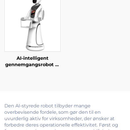
servicebot til
restauranter og
hoteller
AI-intelligent
gennemgangsrobot til
gæstebetjent i
erhvervsskoler,
regeringskontorer,
hospitaler og banker
Den AI-styrede robot tilbyder mange
overbevisende fordele, som gør den til en
uvurderlig aktiv for virksomheder, der ønsker at
forbedre deres operationelle effektivitet. Først og