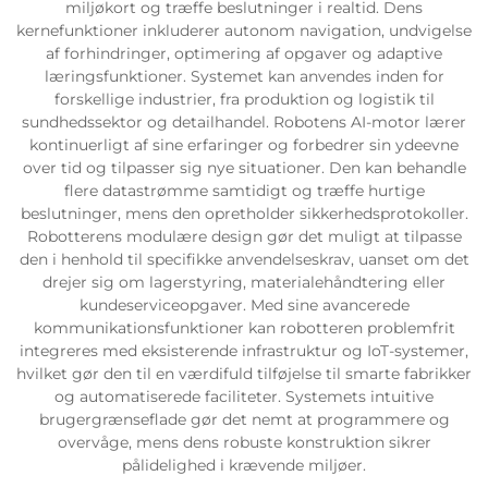
miljøkort og træffe beslutninger i realtid. Dens
kernefunktioner inkluderer autonom navigation, undvigelse
Servicesupport
af forhindringer, optimering af opgaver og adaptive
læringsfunktioner. Systemet kan anvendes inden for
forskellige industrier, fra produktion og logistik til
Kontakt os
sundhedssektor og detailhandel. Robotens AI-motor lærer
kontinuerligt af sine erfaringer og forbedrer sin ydeevne
over tid og tilpasser sig nye situationer. Den kan behandle
flere datastrømme samtidigt og træffe hurtige
beslutninger, mens den opretholder sikkerhedsprotokoller.
Robotterens modulære design gør det muligt at tilpasse
den i henhold til specifikke anvendelseskrav, uanset om det
drejer sig om lagerstyring, materialehåndtering eller
kundeserviceopgaver. Med sine avancerede
kommunikationsfunktioner kan robotteren problemfrit
integreres med eksisterende infrastruktur og IoT-systemer,
hvilket gør den til en værdifuld tilføjelse til smarte fabrikker
og automatiserede faciliteter. Systemets intuitive
brugergrænseflade gør det nemt at programmere og
overvåge, mens dens robuste konstruktion sikrer
pålidelighed i krævende miljøer.