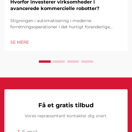
Hvorfor investerer virksomheder i
avancerede kommercielle robotter?
Stigningen i automatisering i moderne
forretningsoperationer I det hurtigt foranderlige
forretningsmiljø i dag er kommercielle robotter
blevet en hjørnesten i industrielle og operationelle
SE MERE
excellence. Disse sofistikerede maskiner
transformerer måden, hvorpå virksomheder tilgår...
Få et gratis tilbud
Vores repræsentant kontakter dig snart.
E-mail