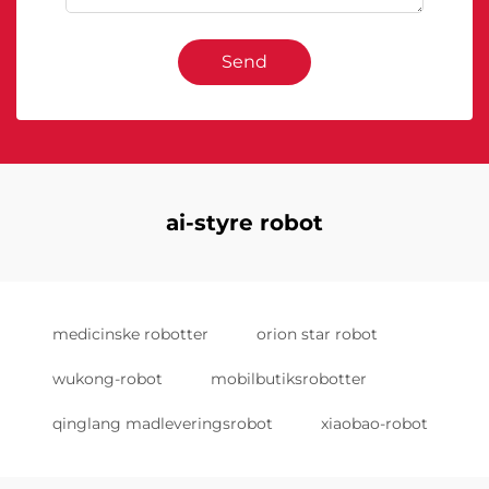
Send
ai-styre robot
medicinske robotter
orion star robot
wukong-robot
mobilbutiksrobotter
qinglang madleveringsrobot
xiaobao-robot