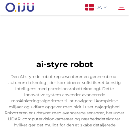
DA
Forside
Søg
Om os
ai-styre robot
Produkter
Den AI-styrede robot repræsenterer en gennembrud i
autonom teknologi, der kombinerer sofistikeret kunstig
Anvendelse
intelligens med præcisionsrobotteknologi. Dette
innovative system anvender avancerede
maskinlæringsalgoritmer til at navigere i komplekse
Sag
miljøer og udføre opgaver med hidtil uset nøjagtighed.
Robotteren er udstyret med avancerede sensorer, herunder
LiDAR, computervisionkameraer og nærhedsdetektorer,
Nyheder
hvilket gør det muligt for den at skabe detaljerede