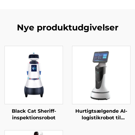
Nye produktudgivelser
Black Cat Sheriff-
Hurtigtsælgende AI-
inspektionsrobot
logistikrobot til
servering og levering
af mad Væsentlig