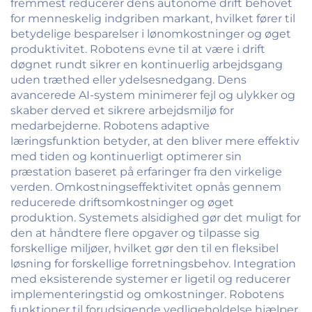
fremmest reducerer dens autonome drift behovet
for menneskelig indgriben markant, hvilket fører til
betydelige besparelser i lønomkostninger og øget
produktivitet. Robotens evne til at være i drift
døgnet rundt sikrer en kontinuerlig arbejdsgang
uden træthed eller ydelsesnedgang. Dens
avancerede AI-system minimerer fejl og ulykker og
skaber derved et sikrere arbejdsmiljø for
medarbejderne. Robotens adaptive
læringsfunktion betyder, at den bliver mere effektiv
med tiden og kontinuerligt optimerer sin
præstation baseret på erfaringer fra den virkelige
verden. Omkostningseffektivitet opnås gennem
reducerede driftsomkostninger og øget
produktion. Systemets alsidighed gør det muligt for
den at håndtere flere opgaver og tilpasse sig
forskellige miljøer, hvilket gør den til en fleksibel
løsning for forskellige forretningsbehov. Integration
med eksisterende systemer er ligetil og reducerer
implementeringstid og omkostninger. Robotens
funktioner til forudsigende vedligeholdelse hjælper