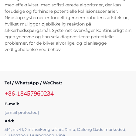
med effektivitet, med sofistikerede algoritmer, der kan
forudsige og forhindre potentielle kollisionsscenarier.
Nødstop-systemer er fordelt igennem robotens arkitektur,
hvilket muliggør øjeblikkelig reaktion på
sikkerhedsspørgsmål. Systemet overvåger kontinuerligt sin
egen ydeevne og kan selv diagnosticere potentielle
problemer, før de bliver alvorlige, og planlægge
vedligeholdelse ved behov.
Tel / WhatsApp / WeChat:
+86-18457960234
E-mail:
[email protected]
Add:
514, nr. 41, Xinshuikeng-afsnit, Xinlu, Dalong Gade markeded,
Guangzhou, Guangdong, Kina