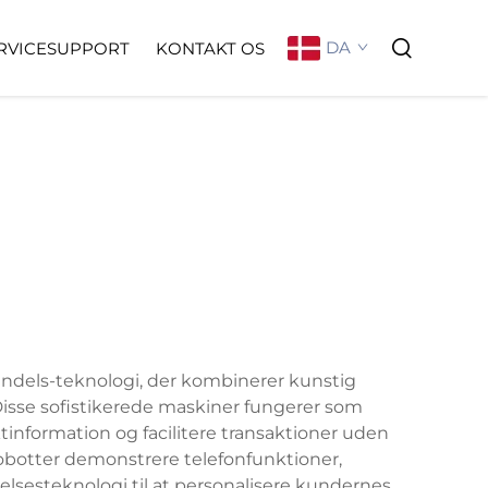
DA
RVICESUPPORT
KONTAKT OS
andels-teknologi, der kombinerer kunstig
 Disse sofistikerede maskiner fungerer som
tinformation og facilitere transaktioner uden
obotter demonstrere telefonfunktioner,
lsesteknologi til at personalisere kundernes