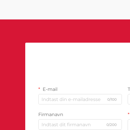
sofistikerede systemer kombinerer
kunstig intelligens...
E-mail
0/100
Firmanavn
0/200