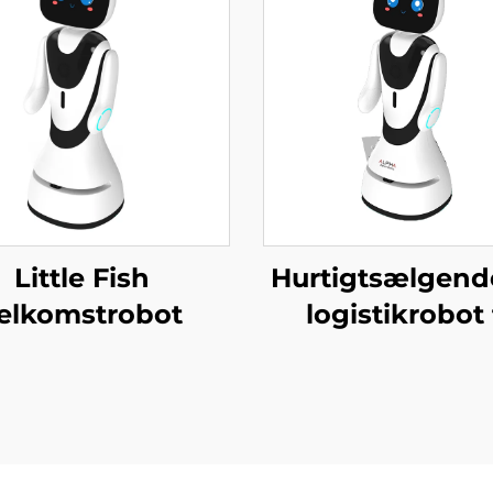
Little Fish
Hurtigtsælgend
elkomstrobot
logistikrobot t
servering og lev
af mad til
restauranter 
hoteller