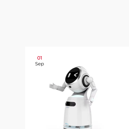
01
Sep