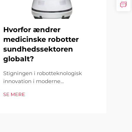
Hvorfor ændrer
Ka
medicinske robotter
fo
sundhedssektoren
si
globalt?
Den
rob
Stigningen i robotteknologisk
sun
innovation i moderne
SE 
gen
sundhedspleje Sundhedssektoren
SE MERE
æra,
oplever en hidtil uset
stig
transformation, da medicinske
del 
robotter revolutionerer patientpleje,
sof
kirurgiske procedurer og
revo
medicinske operationer globalt. Fra