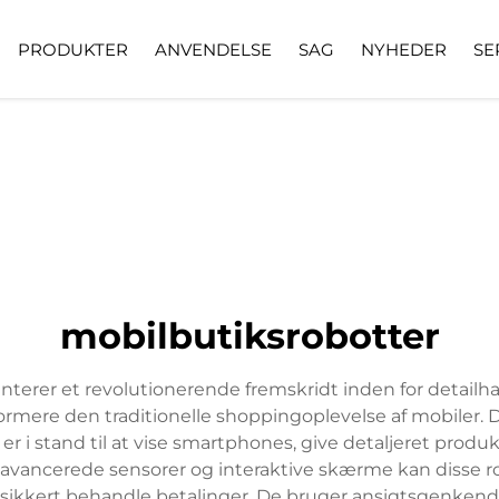
PRODUKTER
ANVENDELSE
SAG
NYHEDER
SE
mobilbutiksrobotter
nterer et revolutionerende fremskridt inden for detailh
sformere den traditionelle shoppingoplevelse af mobiler.
r i stand til at vise smartphones, give detaljeret produk
vancerede sensorer og interaktive skærme kan disse r
ikkert behandle betalinger. De bruger ansigtsgenkende