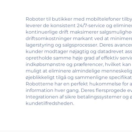
Roboter til butikker med mobiltelefoner til
leverer de konsistent 24/7-service og elimin
kontinuerlige drift maksimerer salgsmulighe
driftsomkostninger markant ved at minimer
lagerstyring og salgsprocesser. Deres avancer
kunder modtager nøjagtig og datadrevet assi
opretholde samme høje grad af effektiv serv
indkøbsmønstre og præferencer, hvilket kan 
muligt at eliminere almindelige menneskel
øjeblikkeligt tilgå og sammenligne specifika
Robotterne har en perfekt hukommelse for all
information hver gang. Deres flersprogede ev
Integrationen af sikre betalingssystemer og ø
kundetilfredsheden.