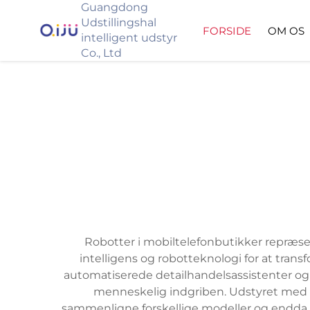
Guangdong
Udstillingshal
FORSIDE
OM OS
intelligent udstyr
Co., Ltd
Robotter i mobiltelefonbutikker repræse
intelligens og robotteknologi for at tran
automatiserede detailhandelsassistenter og e
menneskelig indgriben. Udstyret med a
sammenligne forskellige modeller og endda s