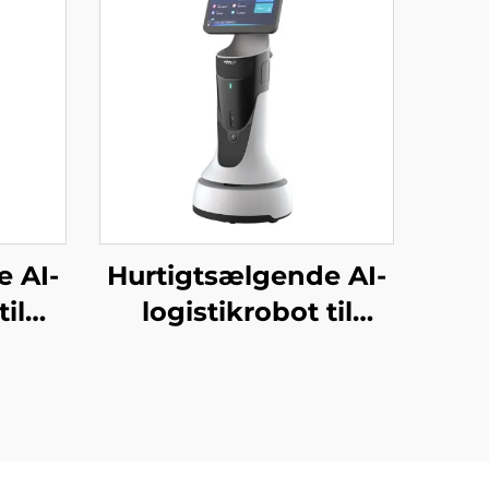
e AI-
Hurtigtsælgende AI-
il
logistikrobot til
ering
servering og levering
af mad Væsentlig
og
servicebot til
restauranter og