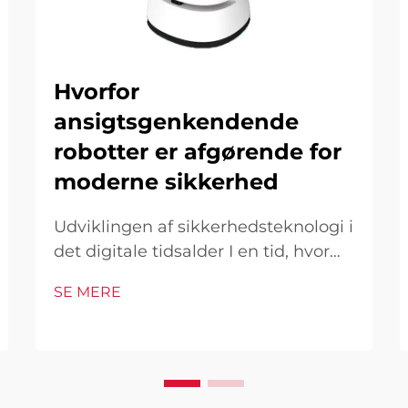
Hvorfor
ansigtsgenkendende
robotter er afgørende for
moderne sikkerhed
Udviklingen af sikkerhedsteknologi i
det digitale tidsalder I en tid, hvor
sikkerhedstrusler fortsat udvikles og
SE MERE
bliver mere sofistikerede, er
ansigtsgenkendelsesteori kommet
som en gennembrudsløsning, der
transformerer vores tilgang til
sikkerhed og overvågning. Disse...