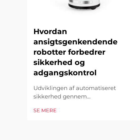
Hvordan
ansigtsgenkendende
robotter forbedrer
sikkerhed og
adgangskontrol
Udviklingen af automatiseret
sikkerhed gennem
ansigtsgenkendelse I det moderne
SE MERE
teknologiske landskab har
ansigtsgenkendende robotter vist
sig at være en hjørnesten i moderne
sikkerhedsinfrastruktur. Disse