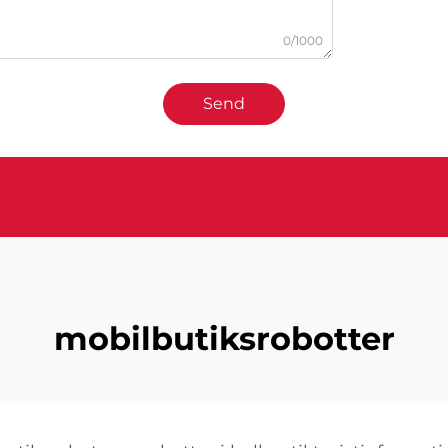
0/1000
Send
mobilbutiksrobotter