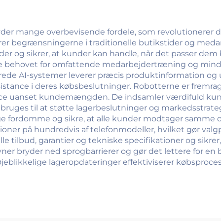
byder mange overbevisende fordele, som revolutionerer 
erer begrænsningerne i traditionelle butikstider og me
der og sikrer, at kunder kan handle, når det passer dem
e behovet for omfattende medarbejdertræning og minds
ede AI-systemer leverer præcis produktinformation og upa
stance i deres købsbeslutninger. Robotterne er fremrag
ice uanset kundemængden. De indsamler værdifuld kunded
bruges til at støtte lagerbeslutninger og markedsstrate
ige fordomme og sikre, at alle kunder modtager samme
tioner på hundredvis af telefonmodeller, hvilket gør va
e tilbud, garantier og tekniske specifikationer og sikr
ner bryder ned sprogbarrierer og gør det lettere for en
jeblikkelige lageropdateringer effektiviserer købsproces