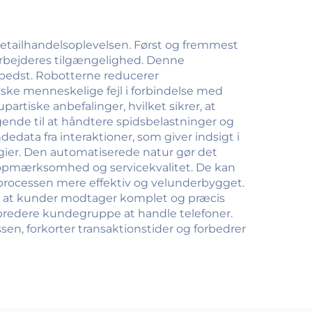
hoteller
detailhandelsoplevelsen. Først og fremmest
darbejderes tilgængelighed. Denne
 bedst. Robotterne reducerer
ke menneskelige fejl i forbindelse med
rtiske anbefalinger, hvilket sikrer, at
ende til at håndtere spidsbelastninger og
ata fra interaktioner, som giver indsigt i
gier. Den automatiserede natur gør det
 opmærksomhed og servicekvalitet. De kan
lgprocessen mere effektiv og velunderbygget.
er, at kunder modtager komplet og præcis
 bredere kundegruppe at handle telefoner.
sen, forkorter transaktionstider og forbedrer