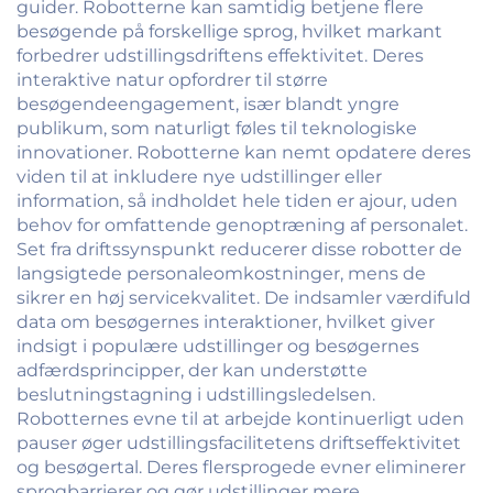
guider. Robotterne kan samtidig betjene flere
besøgende på forskellige sprog, hvilket markant
forbedrer udstillingsdriftens effektivitet. Deres
interaktive natur opfordrer til større
besøgendeengagement, især blandt yngre
publikum, som naturligt føles til teknologiske
innovationer. Robotterne kan nemt opdatere deres
viden til at inkludere nye udstillinger eller
information, så indholdet hele tiden er ajour, uden
behov for omfattende genoptræning af personalet.
Set fra driftssynspunkt reducerer disse robotter de
langsigtede personaleomkostninger, mens de
sikrer en høj servicekvalitet. De indsamler værdifuld
data om besøgernes interaktioner, hvilket giver
indsigt i populære udstillinger og besøgernes
adfærdsprincipper, der kan understøtte
beslutningstagning i udstillingsledelsen.
Robotternes evne til at arbejde kontinuerligt uden
pauser øger udstillingsfacilitetens driftseffektivitet
og besøgertal. Deres flersprogede evner eliminerer
sprogbarrierer og gør udstillinger mere