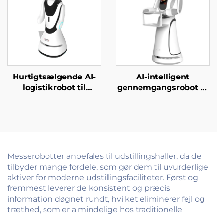
hoteller
Hurtigtsælgende AI-
AI-intelligent
logistikrobot til
gennemgangsrobot til
servering og levering
gæstebetjent i
af mad til restauranter
erhvervsskoler,
og hoteller
regeringskontorer,
hospitaler og banker
Messerobotter anbefales til udstillingshaller, da de
tilbyder mange fordele, som gør dem til uvurderlige
aktiver for moderne udstillingsfaciliteter. Først og
fremmest leverer de konsistent og præcis
information døgnet rundt, hvilket eliminerer fejl og
træthed, som er almindelige hos traditionelle