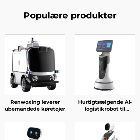
Populære produkter
Renwoxing leverer
Hurtigtsælgende AI-
ubemandede køretøjer
logistikrobot til
servering og levering
af mad Væsentlig
servicebot til
restauranter og