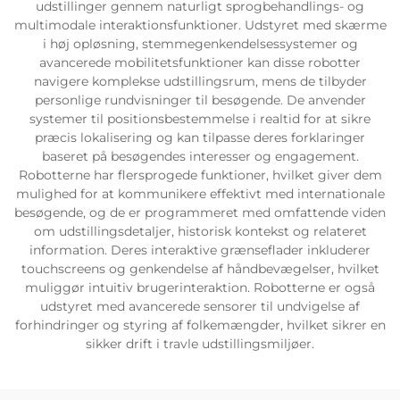
udstillinger gennem naturligt sprogbehandlings- og
multimodale interaktionsfunktioner. Udstyret med skærme
Servicesupport
i høj opløsning, stemmegenkendelsessystemer og
avancerede mobilitetsfunktioner kan disse robotter
navigere komplekse udstillingsrum, mens de tilbyder
Kontakt os
personlige rundvisninger til besøgende. De anvender
systemer til positionsbestemmelse i realtid for at sikre
præcis lokalisering og kan tilpasse deres forklaringer
baseret på besøgendes interesser og engagement.
Robotterne har flersprogede funktioner, hvilket giver dem
mulighed for at kommunikere effektivt med internationale
besøgende, og de er programmeret med omfattende viden
om udstillingsdetaljer, historisk kontekst og relateret
information. Deres interaktive grænseflader inkluderer
touchscreens og genkendelse af håndbevægelser, hvilket
muliggør intuitiv brugerinteraktion. Robotterne er også
udstyret med avancerede sensorer til undvigelse af
forhindringer og styring af folkemængder, hvilket sikrer en
sikker drift i travle udstillingsmiljøer.