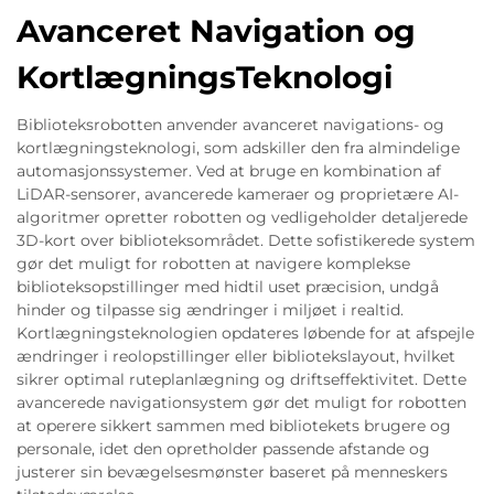
Avanceret Navigation og
KortlægningsTeknologi
Biblioteksrobotten anvender avanceret navigations- og
kortlægningsteknologi, som adskiller den fra almindelige
automasjonssystemer. Ved at bruge en kombination af
LiDAR-sensorer, avancerede kameraer og proprietære AI-
algoritmer opretter robotten og vedligeholder detaljerede
3D-kort over biblioteksområdet. Dette sofistikerede system
gør det muligt for robotten at navigere komplekse
biblioteksopstillinger med hidtil uset præcision, undgå
hinder og tilpasse sig ændringer i miljøet i realtid.
Kortlægningsteknologien opdateres løbende for at afspejle
ændringer i reolopstillinger eller bibliotekslayout, hvilket
sikrer optimal ruteplanlægning og driftseffektivitet. Dette
avancerede navigationsystem gør det muligt for robotten
at operere sikkert sammen med bibliotekets brugere og
personale, idet den opretholder passende afstande og
justerer sin bevægelsesmønster baseret på menneskers