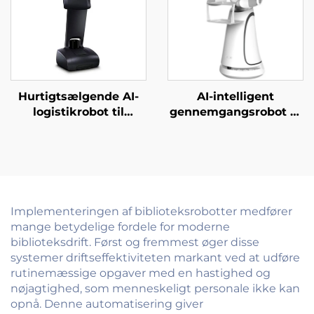
Hurtigtsælgende AI-
AI-intelligent
logistikrobot til
gennemgangsrobot til
servering og levering
gæstebetjent i
af mad til restauranter
erhvervsskoler,
og hoteller
regeringskontorer,
hospitaler og banker
Implementeringen af biblioteksrobotter medfører
mange betydelige fordele for moderne
biblioteksdrift. Først og fremmest øger disse
systemer driftseffektiviteten markant ved at udføre
rutinemæssige opgaver med en hastighed og
nøjagtighed, som menneskeligt personale ikke kan
opnå. Denne automatisering giver