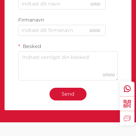
0/100
Firmanavn
0/200
Besked
0/1000
Send