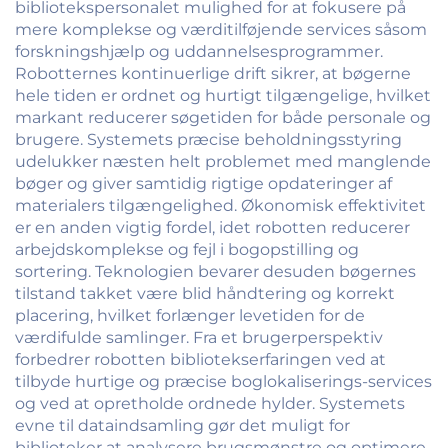
bibliotekspersonalet mulighed for at fokusere på
mere komplekse og værditilføjende services såsom
forskningshjælp og uddannelsesprogrammer.
Robotternes kontinuerlige drift sikrer, at bøgerne
hele tiden er ordnet og hurtigt tilgængelige, hvilket
markant reducerer søgetiden for både personale og
brugere. Systemets præcise beholdningsstyring
udelukker næsten helt problemet med manglende
bøger og giver samtidig rigtige opdateringer af
materialers tilgængelighed. Økonomisk effektivitet
er en anden vigtig fordel, idet robotten reducerer
arbejdskomplekse og fejl i bogopstilling og
sortering. Teknologien bevarer desuden bøgernes
tilstand takket være blid håndtering og korrekt
placering, hvilket forlænger levetiden for de
værdifulde samlinger. Fra et brugerperspektiv
forbedrer robotten bibliotekserfaringen ved at
tilbyde hurtige og præcise boglokaliserings-services
og ved at opretholde ordnede hylder. Systemets
evne til dataindsamling gør det muligt for
biblioteker at analysere brugsmønstre og optimere