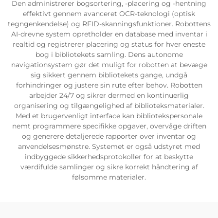
Den administrerer bogsortering, -placering og -hentning
effektivt gennem avanceret OCR-teknologi (optisk
Servicesupport
tegngenkendelse) og RFID-skanningsfunktioner. Robottens
AI-drevne system opretholder en database med inventar i
realtid og registrerer placering og status for hver eneste
Kontakt os
bog i bibliotekets samling. Dens autonome
navigationsystem gør det muligt for robotten at bevæge
sig sikkert gennem bibliotekets gange, undgå
forhindringer og justere sin rute efter behov. Robotten
arbejder 24/7 og sikrer dermed en kontinuerlig
organisering og tilgængelighed af biblioteksmaterialer.
Med et brugervenligt interface kan bibliotekspersonale
nemt programmere specifikke opgaver, overvåge driften
og generere detaljerede rapporter over inventar og
anvendelsesmønstre. Systemet er også udstyret med
indbyggede sikkerhedsprotokoller for at beskytte
værdifulde samlinger og sikre korrekt håndtering af
følsomme materialer.