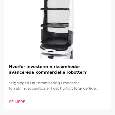
Hvorfor investerer virksomheder i
avancerede kommercielle robotter?
Stigningen i automatisering i moderne
forretningsoperationer I det hurtigt foranderlige
forretningsmiljø i dag er kommercielle robotter
blevet en hjørnesten i industrielle og operationelle
SE MERE
excellence. Disse sofistikerede maskiner
transformerer måden, hvorpå virksomheder tilgår...