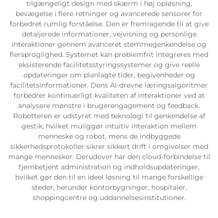
tilgængeligt design med skærm i høj opløsning,
bevægelse i flere retninger og avancerede sensorer for
Servicesupport
forbedret rumlig forståelse. Den er fremragende til at give
detaljerede informationer, vejvisning og personlige
interaktioner gennem avanceret stemmegenkendelse og
Kontakt os
flersproglighed. Systemet kan problemfrit integreres med
eksisterende facilitetsstyringssystemer og give reelle
opdateringer om planlagte tider, begivenheder og
facilitetsinformationer. Dens AI-drevne læringsalgoritmer
forbedrer kontinuerligt kvaliteten af interaktioner ved at
analysere mønstre i brugerengagement og feedback.
Robotteren er udstyret med teknologi til genkendelse af
gestik, hvilket muliggør intuitiv interaktion mellem
menneske og robot, mens de indbyggede
sikkerhedsprotokoller sikrer sikkert drift i omgivelser med
mange mennesker. Derudover har den cloud-forbindelse til
fjernbetjent administration og indholdsupdateringer,
hvilket gør den til en ideel løsning til mange forskellige
steder, herunder kontorbygninger, hospitaler,
shoppingcentre og uddannelsesinstitutioner.