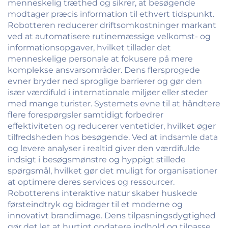
menneskelig træthed og sikrer, at besøgende
modtager præcis information til ethvert tidspunkt.
Robotteren reducerer driftsomkostninger markant
ved at automatisere rutinemæssige velkomst- og
informationsopgaver, hvilket tillader det
menneskelige personale at fokusere på mere
komplekse ansvarsområder. Dens flersprogede
evner bryder ned sproglige barrierer og gør den
især værdifuld i internationale miljøer eller steder
med mange turister. Systemets evne til at håndtere
flere forespørgsler samtidigt forbedrer
effektiviteten og reducerer ventetider, hvilket øger
tilfredsheden hos besøgende. Ved at indsamle data
og levere analyser i realtid giver den værdifulde
indsigt i besøgsmønstre og hyppigt stillede
spørgsmål, hvilket gør det muligt for organisationer
at optimere deres services og ressourcer.
Robotterens interaktive natur skaber huskede
førsteindtryk og bidrager til et moderne og
innovativt brandimage. Dens tilpasningsdygtighed
gør det let at hurtigt opdatere indhold og tilpasse