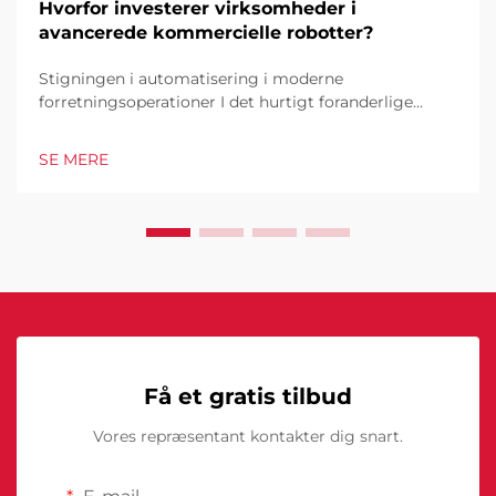
Hvorfor investerer virksomheder i
avancerede kommercielle robotter?
Stigningen i automatisering i moderne
forretningsoperationer I det hurtigt foranderlige
forretningsmiljø i dag er kommercielle robotter
blevet en hjørnesten i industrielle og operationelle
SE MERE
excellence. Disse sofistikerede maskiner
transformerer måden, hvorpå virksomheder tilgår...
Få et gratis tilbud
Vores repræsentant kontakter dig snart.