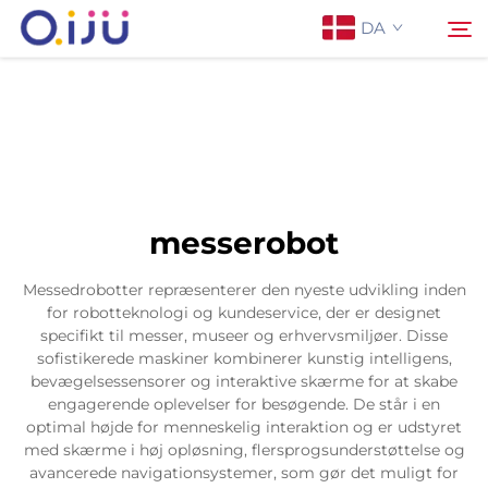
DA
Forside
Søg
Om os
messerobot
Produkter
Messedrobotter repræsenterer den nyeste udvikling inden
for robotteknologi og kundeservice, der er designet
Anvendelse
specifikt til messer, museer og erhvervsmiljøer. Disse
sofistikerede maskiner kombinerer kunstig intelligens,
bevægelsessensorer og interaktive skærme for at skabe
Sag
engagerende oplevelser for besøgende. De står i en
optimal højde for menneskelig interaktion og er udstyret
med skærme i høj opløsning, flersprogsunderstøttelse og
Nyheder
avancerede navigationsystemer, som gør det muligt for