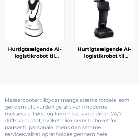
Hurtigtsælgende AI-
Hurtigtsælgende AI-
logistikrobot til
logistikrobot til
servering og levering
servering og levering
af mad Væsentlige
af mad til restauranter
servicebotter til
og hoteller
restauranter og
hoteller
Messeroboter tilbyder mange stærke fordele, som
gør dem til uvurderlige aktiver i moderne
messesale. Først og fremmest sikrer de en 24/7
driftskapacitet, hvilket eliminerer behovet for
pauser til personale, mens den samme
servicekvalitet opretholdes gennem hele