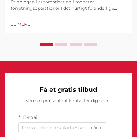
Stigningen i automatisering i moderne
forretningsoperationer I det hurtigt foranderlige
forretningsmiljø i dag er kommercielle robotter
blevet en hjørnesten i industrielle og operationelle
SE MERE
excellence. Disse sofistikerede maskiner
transformerer måden, hvorpå virksomheder tilgår...
Få et gratis tilbud
Vores repræsentant kontakter dig snart.
E-mail
0/100