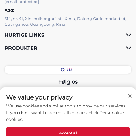
[email protected]
Add:
514, nr. 41, Xinshuikeng-afsnit, Xinlu, Dalong Gade markeded,
Guangzhou, Guangdong, Kina
HURTIGE LINKS
PRODUKTER
Følg os
We value your privacy
Copyright © 2025 China Guangdong Udstillingshal Intelligent
We use cookies and similar tools to provide our services.
Equipment Co., Ltd. Alle rettigheder forbeholdes. -
If you don't want to accept all cookies, click Personalize
Privatlivspolitik
cookies.
Accept all