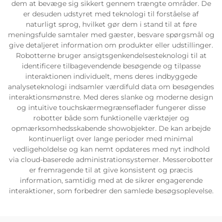
dem at bevæge sig sikkert gennem trængte områder. De
er desuden udstyret med teknologi til forståelse af
Servicesupport
naturligt sprog, hvilket gør dem i stand til at føre
meningsfulde samtaler med gæster, besvare spørgsmål og
give detaljeret information om produkter eller udstillinger.
Kontakt os
Robotterne bruger ansigtsgenkendelsesteknologi til at
identificere tilbagevendende besøgende og tilpasse
interaktionen individuelt, mens deres indbyggede
analyseteknologi indsamler værdifuld data om besøgendes
interaktionsmønstre. Med deres slanke og moderne design
og intuitive touchskærmegrænseflader fungerer disse
robotter både som funktionelle værktøjer og
opmærksomhedsskabende showobjekter. De kan arbejde
kontinuerligt over lange perioder med minimal
vedligeholdelse og kan nemt opdateres med nyt indhold
via cloud-baserede administrationsystemer. Messerobotter
er fremragende til at give konsistent og præcis
information, samtidig med at de sikrer engagerende
interaktioner, som forbedrer den samlede besøgsoplevelse.