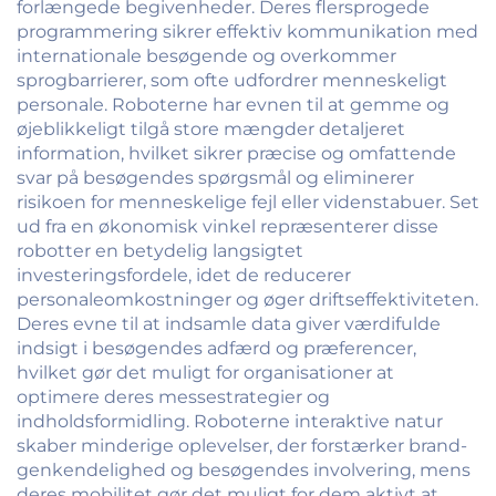
forlængede begivenheder. Deres flersprogede
programmering sikrer effektiv kommunikation med
internationale besøgende og overkommer
sprogbarrierer, som ofte udfordrer menneskeligt
personale. Roboterne har evnen til at gemme og
øjeblikkeligt tilgå store mængder detaljeret
information, hvilket sikrer præcise og omfattende
svar på besøgendes spørgsmål og eliminerer
risikoen for menneskelige fejl eller videnstabuer. Set
ud fra en økonomisk vinkel repræsenterer disse
robotter en betydelig langsigtet
investeringsfordele, idet de reducerer
personaleomkostninger og øger driftseffektiviteten.
Deres evne til at indsamle data giver værdifulde
indsigt i besøgendes adfærd og præferencer,
hvilket gør det muligt for organisationer at
optimere deres messestrategier og
indholdsformidling. Roboterne interaktive natur
skaber minderige oplevelser, der forstærker brand-
genkendelighed og besøgendes involvering, mens
deres mobilitet gør det muligt for dem aktivt at