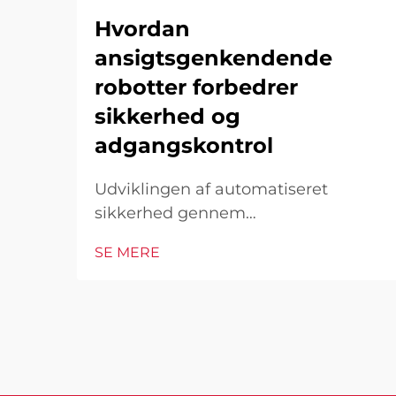
Hvordan
ansigtsgenkendende
robotter forbedrer
sikkerhed og
adgangskontrol
Udviklingen af automatiseret
sikkerhed gennem
ansigtsgenkendelse I det moderne
SE MERE
teknologiske landskab har
ansigtsgenkendende robotter vist
sig at være en hjørnesten i moderne
sikkerhedsinfrastruktur. Disse
sofistikerede systemer kombinerer
kunstig intelligens...