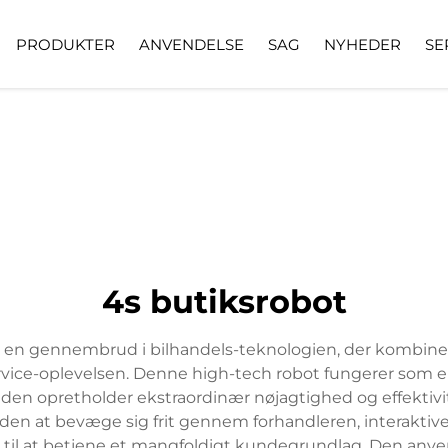
PRODUKTER
ANVENDELSE
SAG
NYHEDER
SE
4s butiksrobot
 en gennembrud i bilhandels-teknologien, der kombiner
vice-oplevelsen. Denne high-tech robot fungerer som en in
ns den opretholder ekstraordinær nøjagtighed og effekti
r den at bevæge sig frit gennem forhandleren, interakt
il at betjene et mangfoldigt kundegrundlag. Den anve