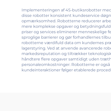
Implementeringen af 4S-butiksrobotter medfø
disse robotter konsistent kundeservice døgne
opmærksomhed. Robotterne reducerer arbejds
mere komplekse opgaver og betydningsfulde ku
priser og services eliminerer menneskelige f
sproglige barrierer og gør forhandlernes tilb
robotterne værdifuld data om kundernes præf
lagerstyring. Ved at anvende avancerede robo
markedsreputation og tiltrækker teknologisk
håndtere flere opgaver samtidigt uden træthed 
personaleomkostninger. Robotterne er også fr
kundeinteraktioner følger etablerede procedure