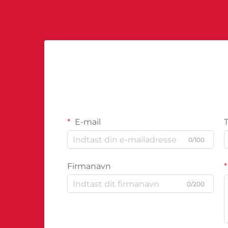
E-mail
0/100
Firmanavn
0/200