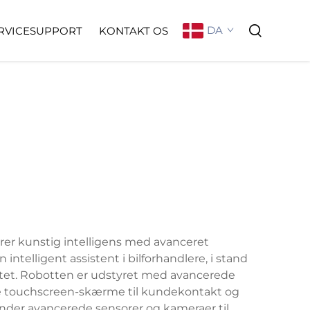
DA
RVICESUPPORT
KONTAKT OS
er kunstig intelligens med avanceret
telligent assistent i bilforhandlere, i stand
vitet. Robotten er udstyret med avancerede
ive touchscreen-skærme til kundekontakt og
nder avancerede sensorer og kameraer til