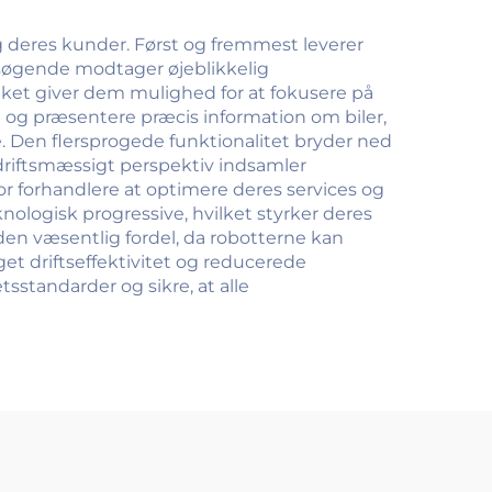
 deres kunder. Først og fremmest leverer
besøgende modtager øjeblikkelig
et giver dem mulighed for at fokusere på
å og præsentere præcis information om biler,
e. Den flersprogede funktionalitet bryder ned
 driftsmæssigt perspektiv indsamler
r forhandlere at optimere deres services og
ologisk progressive, hvilket styrker deres
en væsentlig fordel, da robotterne kan
get driftseffektivitet og reducerede
sstandarder og sikre, at alle