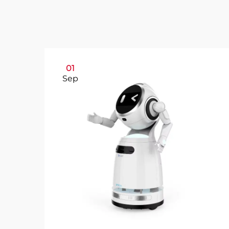
01
Sep