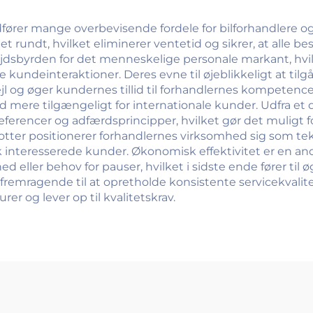
rer mange overbevisende fordele for bilforhandlere og
t rundt, hvilket eliminerer ventetid og sikrer, at alle 
byrden for det menneskelige personale markant, hvilk
ndeinteraktioner. Deres evne til øjeblikkeligt at tilg
ejl og øger kundernes tillid til forhandlernes kompetenc
ud mere tilgængeligt for internationale kunder. Udfra et
erencer og adfærdsprincipper, hvilket gør det muligt fo
tter positionerer forhandlernes virksomhed sig som tekn
 interesserede kunder. Økonomisk effektivitet er en and
eller behov for pauser, hvilket i sidste ende fører til ø
emragende til at opretholde konsistente servicekvalitet
r og lever op til kvalitetskrav.