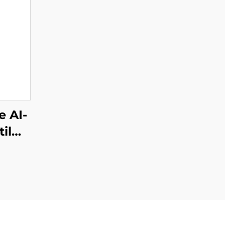
e AI-
il
ering
og