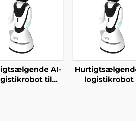
igtsælgende AI-
Hurtigtsælgend
ogistikrobot til
logistikrobot t
ering og levering
servering og lev
mad Væsentlige
af mad til
rvicebotter til
restauranter 
estauranter og
hoteller
hoteller