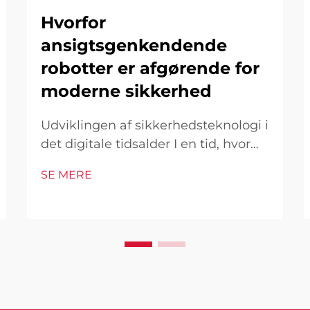
Hvorfor
ansigtsgenkendende
robotter er afgørende for
moderne sikkerhed
Udviklingen af sikkerhedsteknologi i
det digitale tidsalder I en tid, hvor
sikkerhedstrusler fortsat udvikles og
SE MERE
bliver mere sofistikerede, er
ansigtsgenkendelsesteori kommet
som en gennembrudsløsning, der
transformerer vores tilgang til
sikkerhed og overvågning. Disse...