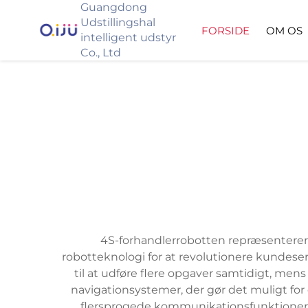
Guangdong
Udstillingshal
FORSIDE
OM OS
intelligent udstyr
Co., Ltd
4S-forhandlerrobotten repræsenterer
robotteknologi for at revolutionere kundeser
til at udføre flere opgaver samtidigt, me
navigationsystemer, der gør det muligt fo
flersprogede kommunikationsfunktioner t