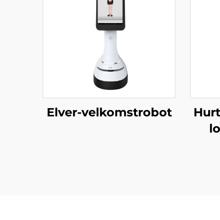
Elver-velkomstrobot
Hurt
l
serv
af 
se
r