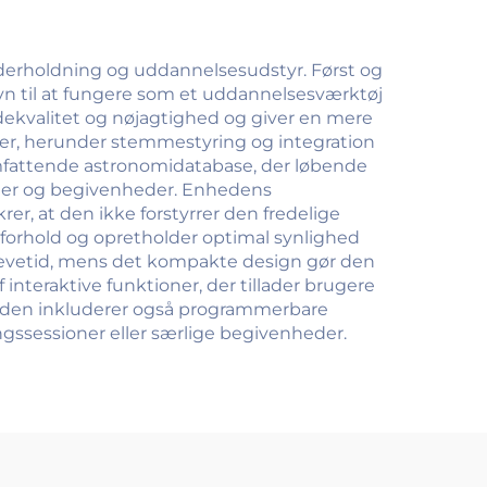
derholdning og uddannelsesudstyr. Først og
øvn til at fungere som et uddannelsesværktøj
dekvalitet og nøjagtighed og giver en mere
oner, herunder stemmestyring og integration
omfattende astronomidatabase, der løbende
ioner og begivenheder. Enhedens
rer, at den ikke forstyrrer den fredelige
 forhold og opretholder optimal synlighed
 levetid, mens det kompakte design gør den
interaktive funktioner, der tillader brugere
den inkluderer også programmerbare
ningssessioner eller særlige begivenheder.