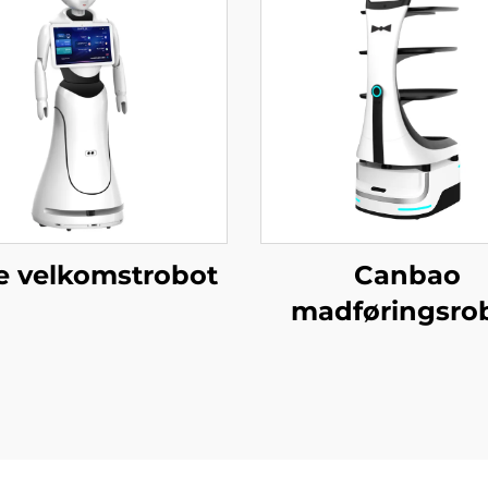
ce velkomstrobot
Canbao
madføringsro