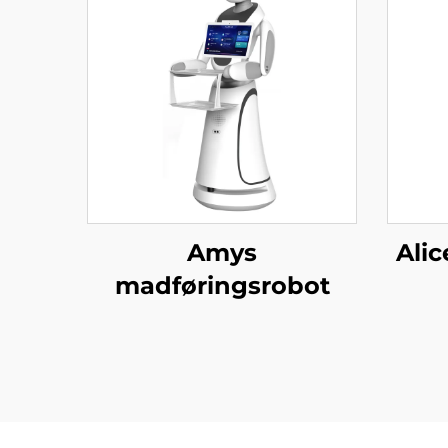
Amys
Ali
madføringsrobot