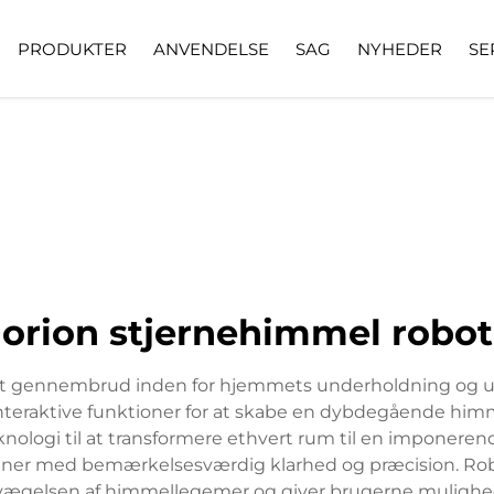
PRODUKTER
ANVENDELSE
SAG
NYHEDER
SE
orion stjernehimmel robot
 et gennembrud inden for hjemmets underholdning og u
teraktive funktioner for at skabe en dybdegående him
ologi til at transformere ethvert rum til en imponerende 
ner med bemærkelsesværdig klarhed og præcision. Robot
bevægelsen af himmellegemer og giver brugerne mulighe