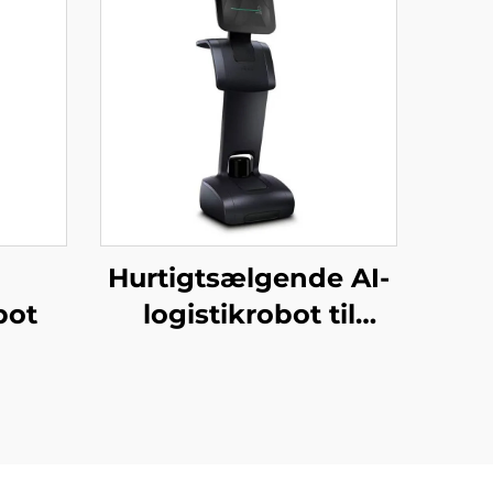
Hurtigtsælgende AI-
bot
logistikrobot til
servering og levering
af mad til
restauranter og
hoteller