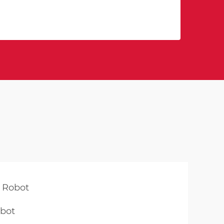
e Robot
obot