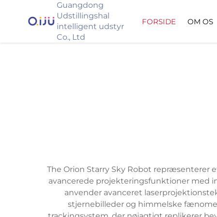
Guangdong
Udstillingshal
FORSIDE
OM OS
intelligent udstyr
Co., Ltd
The Orion Starry Sky Robot repræsenterer
avancerede projekteringsfunktioner med in
anvender avanceret laserprojektionstekn
stjernebilleder og himmelske fænome
trackingsystem, der nøjagtigt replikerer 