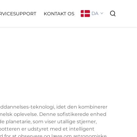
DA
RVICESUPPORT
KONTAKT OS
ddannelses-teknologi, idet den kombinerer
melsk oplevelse. Denne sofistikerede enhed
planetarie, som viser utallige stjerner,
teren er udstyret med et intelligent
d for at observere og lære om astronomiske