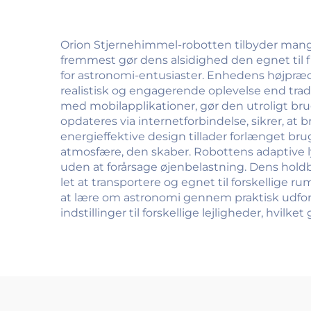
Orion Stjernehimmel-robotten tilbyder mang
fremmest gør dens alsidighed den egnet til f
for astronomi-entusiaster. Enhedens højpræci
realistisk og engagerende oplevelse end trad
med mobilapplikationer, gør den utroligt br
opdateres via internetforbindelse, sikrer, a
energieffektive design tillader forlænget brug
atmosfære, den skaber. Robottens adaptive ly
uden at forårsage øjenbelastning. Dens hold
let at transportere og egnet til forskellige 
at lære om astronomi gennem praktisk udf
indstillinger til forskellige lejligheder, hvi