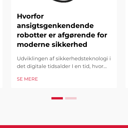
Hvorfor
ansigtsgenkendende
robotter er afgørende for
moderne sikkerhed
Udviklingen af sikkerhedsteknologi i
det digitale tidsalder I en tid, hvor
sikkerhedstrusler fortsat udvikles og
SE MERE
bliver mere sofistikerede, er
ansigtsgenkendelsesteori kommet
som en gennembrudsløsning, der
transformerer vores tilgang til
sikkerhed og overvågning. Disse...