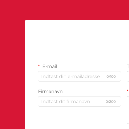
virksomheder tilgår...
E-mail
0/100
Firmanavn
0/200