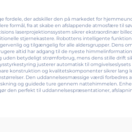
e fordele, der adskiller den på markedet for hjemmeun
lere formål, fra at skabe en afslappende atmosfære til s
sions laserprojektionssystem sikrer ekstraordinær bille
itionelle stjernekastere. Robottens intelligente funkti
ugervenlig og tilgængelig for alle aldersgrupper. Dens 
t brugere altid har adgang til de nyeste himmelinformat
 uden betydeligt strømforbrug, mens dens stille drift sik
sstyrkestyring justerer automatisk til omgivelseslysets
bare konstruktion og kvalitetskomponenter sikrer lang
rumstørrelser. Den uddannelsesmæssige værdi forbedres af 
orskning og guidede ture gennem nattehimmelen. Enhe
lket gør den perfekt til uddannelsespræsentationer, afslap