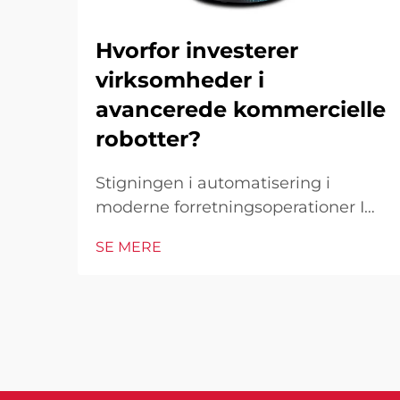
Hvorfor investerer
virksomheder i
avancerede kommercielle
robotter?
Stigningen i automatisering i
moderne forretningsoperationer I
det hurtigt foranderlige
SE MERE
forretningsmiljø i dag er
kommercielle robotter blevet en
hjørnesten i industrielle og
operationelle excellence. Disse
sofistikerede maskiner
transformerer måden, hvorpå