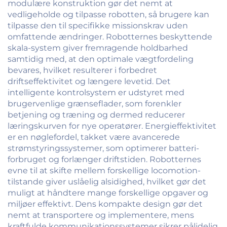
modulære konstruktion gør det nemt at
vedligeholde og tilpasse robotten, så brugere kan
tilpasse den til specifikke missionskrav uden
omfattende ændringer. Robotternes beskyttende
skala-system giver fremragende holdbarhed
samtidig med, at den optimale vægtfordeling
bevares, hvilket resulterer i forbedret
driftseffektivitet og længere levetid. Det
intelligente kontrolsystem er udstyret med
brugervenlige grænseflader, som forenkler
betjening og træning og dermed reducerer
læringskurven for nye operatører. Energieffektivitet
er en nøglefordel, takket være avancerede
strømstyringssystemer, som optimerer batteri-
forbruget og forlænger driftstiden. Robotternes
evne til at skifte mellem forskellige locomotion-
tilstande giver uslåelig alsidighed, hvilket gør det
muligt at håndtere mange forskellige opgaver og
miljøer effektivt. Dens kompakte design gør det
nemt at transportere og implementere, mens
kraftfulde kommunikationssystemer sikrer pålidelig