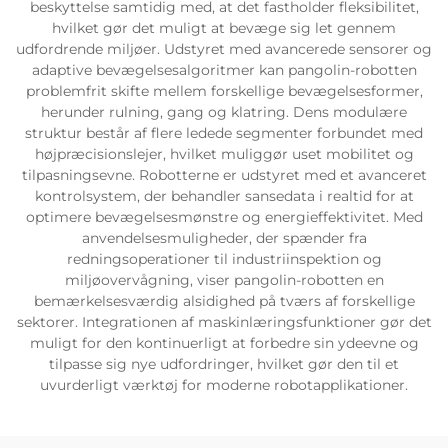
beskyttelse samtidig med, at det fastholder fleksibilitet,
hvilket gør det muligt at bevæge sig let gennem
Servicesupport
udfordrende miljøer. Udstyret med avancerede sensorer og
adaptive bevægelsesalgoritmer kan pangolin-robotten
problemfrit skifte mellem forskellige bevægelsesformer,
Kontakt os
herunder rulning, gang og klatring. Dens modulære
struktur består af flere ledede segmenter forbundet med
højpræcisionslejer, hvilket muliggør uset mobilitet og
tilpasningsevne. Robotterne er udstyret med et avanceret
kontrolsystem, der behandler sansedata i realtid for at
optimere bevægelsesmønstre og energieffektivitet. Med
anvendelsesmuligheder, der spænder fra
redningsoperationer til industriinspektion og
miljøovervågning, viser pangolin-robotten en
bemærkelsesværdig alsidighed på tværs af forskellige
sektorer. Integrationen af maskinlæringsfunktioner gør det
muligt for den kontinuerligt at forbedre sin ydeevne og
tilpasse sig nye udfordringer, hvilket gør den til et
uvurderligt værktøj for moderne robotapplikationer.