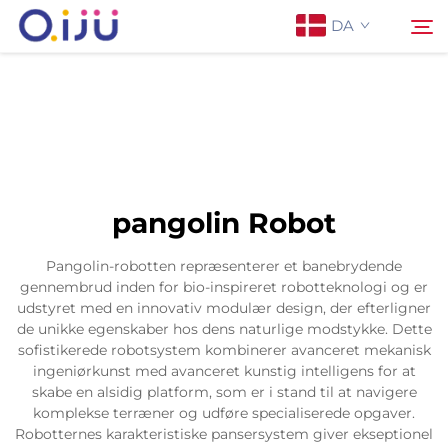
DA
Forside
Søg
Om os
pangolin Robot
Produkter
Pangolin-robotten repræsenterer et banebrydende
gennembrud inden for bio-inspireret robotteknologi og er
Anvendelse
udstyret med en innovativ modulær design, der efterligner
de unikke egenskaber hos dens naturlige modstykke. Dette
sofistikerede robotsystem kombinerer avanceret mekanisk
Sag
ingeniørkunst med avanceret kunstig intelligens for at
skabe en alsidig platform, som er i stand til at navigere
komplekse terræner og udføre specialiserede opgaver.
Nyheder
Robotternes karakteristiske pansersystem giver ekseptionel