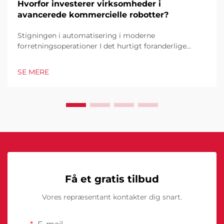
Hvorfor investerer virksomheder i
avancerede kommercielle robotter?
Stigningen i automatisering i moderne
forretningsoperationer I det hurtigt foranderlige
forretningsmiljø i dag er kommercielle robotter
blevet en hjørnesten i industrielle og operationelle
SE MERE
excellence. Disse sofistikerede maskiner
transformerer måden, hvorpå virksomheder tilgår...
Få et gratis tilbud
Vores repræsentant kontakter dig snart.