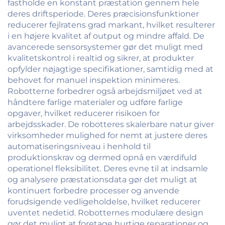
fastholde en konstant præstation gennem hele
deres driftsperiode. Deres præcisionsfunktioner
reducerer fejlratens grad markant, hvilket resulterer
i en højere kvalitet af output og mindre affald. De
avancerede sensorsystemer gør det muligt med
kvalitetskontrol i realtid og sikrer, at produkter
opfylder nøjagtige specifikationer, samtidig med at
behovet for manuel inspektion minimeres.
Robotterne forbedrer også arbejdsmiljøet ved at
håndtere farlige materialer og udføre farlige
opgaver, hvilket reducerer risikoen for
arbejdsskader. De robotteres skalerbare natur giver
virksomheder mulighed for nemt at justere deres
automatiseringsniveau i henhold til
produktionskrav og dermed opnå en værdifuld
operationel fleksibilitet. Deres evne til at indsamle
og analysere præstationsdata gør det muligt at
kontinuert forbedre processer og anvende
forudsigende vedligeholdelse, hvilket reducerer
uventet nedetid. Robotternes modulære design
gør det muligt at foretage hurtige reparationer og