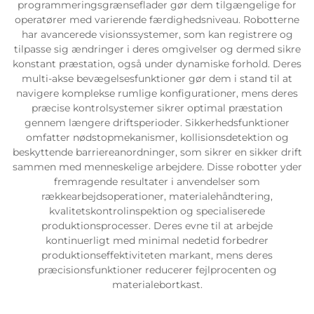
programmeringsgrænseflader gør dem tilgængelige for
operatører med varierende færdighedsniveau. Robotterne
Servicesupport
har avancerede visionssystemer, som kan registrere og
tilpasse sig ændringer i deres omgivelser og dermed sikre
konstant præstation, også under dynamiske forhold. Deres
Kontakt os
multi-akse bevægelsesfunktioner gør dem i stand til at
navigere komplekse rumlige konfigurationer, mens deres
præcise kontrolsystemer sikrer optimal præstation
gennem længere driftsperioder. Sikkerhedsfunktioner
omfatter nødstopmekanismer, kollisionsdetektion og
beskyttende barriereanordninger, som sikrer en sikker drift
sammen med menneskelige arbejdere. Disse robotter yder
fremragende resultater i anvendelser som
rækkearbejdsoperationer, materialehåndtering,
kvalitetskontrolinspektion og specialiserede
produktionsprocesser. Deres evne til at arbejde
kontinuerligt med minimal nedetid forbedrer
produktionseffektiviteten markant, mens deres
præcisionsfunktioner reducerer fejlprocenten og
materialebortkast.