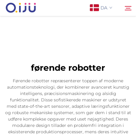
DA
Forside
Søg
Om os
førende robotter
Produkter
Førende robotter repræsenterer toppen af moderne
automationsteknologi, der kombinerer avanceret kunstig
Anvendelse
intelligens, præcisionsmaskinering og alsidig
funktionalitet. Disse sofistikerede maskiner er udstyret
med state-of-the-art sensorer, adaptive læringsfunktioner
Sag
og robuste mekaniske systemer, som gør dem i stand til at
udføre komplekse opgaver med uset nøjagtighed. Deres
modulære design tillader en problemfri integration i
Nyheder
eksisterende produktionsprocesser, mens deres intuitive