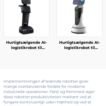
Hurtigtsælgende AI-
Hurtigtsælgende AI-
logistikrobot til
logistikrobot til
servering og levering
servering og levering
af mad til restauranter
af mad Væsentlig
og hoteller
servicebot til
restauranter og
hoteller
Implementeringen af ledende robotter giver
mange overbevisende fordele for moderne
industrielle operationer. Først og fremmest øger
disse robotter produktiviteten markant ved at
fungere kontinuerligt uden træthed og ved at