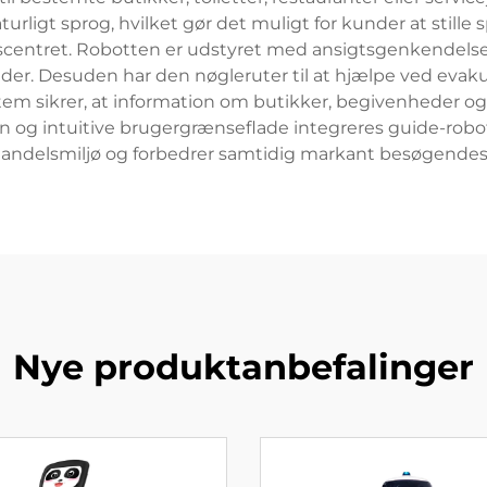
turligt sprog, hvilket gør det muligt for kunder at stille
bscentret. Robotten er udstyret med ansigtsgenkendelses
er. Desuden har den nøgleruter til at hjælpe ved evak
m sikrer, at information om butikker, begivenheder og t
ign og intuitive brugergrænseflade integreres guide-robo
andelsmiljø og forbedrer samtidig markant besøgendes 
Nye produktanbefalinger