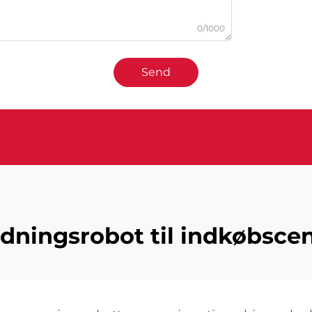
0/1000
Send
dningsrobot til indkøbsce