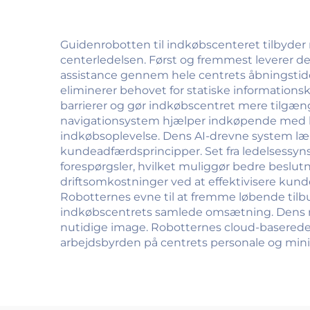
Guidenrobotten til indkøbscenteret tilbyder
centerledelsen. Først og fremmest leverer 
assistance gennem hele centrets åbningsti
eliminerer behovet for statiske informationsk
barrierer og gør indkøbscentret mere tilgæn
navigationsystem hjælper indkøpende med hurt
indkøbsoplevelse. Dens AI-drevne system lærer
kundeadfærdsprincipper. Set fra ledelsessy
forespørgsler, hvilket muliggør bedre beslut
driftsomkostninger ved at effektivisere kund
Robotternes evne til at fremme løbende til
indkøbscentrets samlede omsætning. Dens n
nutidige image. Robotternes cloud-baserede 
arbejdsbyrden på centrets personale og mini