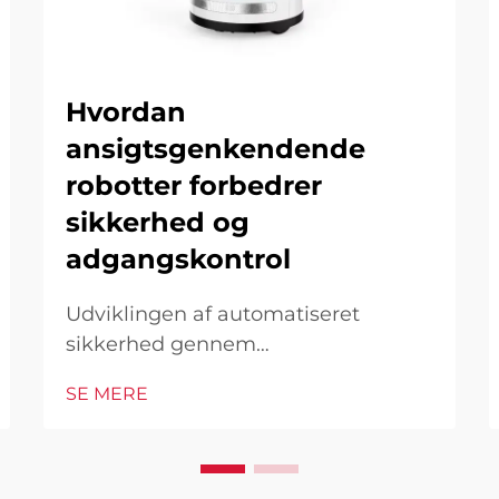
Hvordan
ansigtsgenkendende
robotter forbedrer
sikkerhed og
adgangskontrol
Udviklingen af automatiseret
sikkerhed gennem
ansigtsgenkendelse I det moderne
SE MERE
teknologiske landskab har
ansigtsgenkendende robotter vist
sig at være en hjørnesten i moderne
sikkerhedsinfrastruktur. Disse