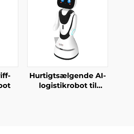
ff-
Hurtigtsælgende AI-
bot
logistikrobot til
servering og levering
af mad til
restauranter og
hoteller