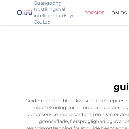
Guangdong
Udstillingshal
FORSIDE
OM OS
intelligent udstyr
Co., Ltd
gui
Guide-robotten til indkøbscenteret repræsent
robotteknologi for at forbedre kundernes 
kundeservice-repræsentant i én. Den er des
grænseflade, flersproglighed og avanc
realtidskortlægning for at guide besøgende ti