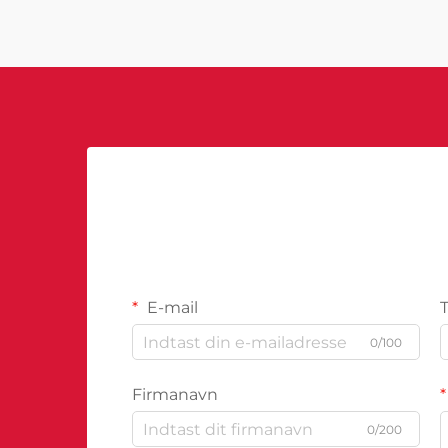
transformerer måden, hvorpå
virksomheder tilgår...
E-mail
0/100
Firmanavn
0/200