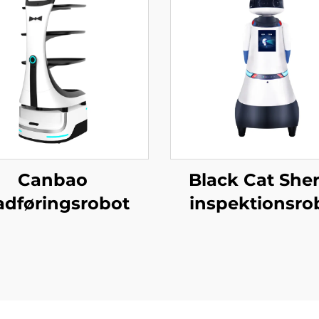
Canbao
Black Cat Sheri
dføringsrobot
inspektionsro