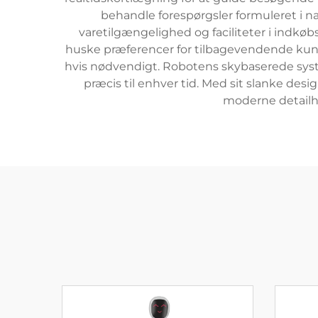
behandle forespørgsler formuleret i na
varetilgængelighed og faciliteter i indkø
huske præferencer for tilbagevendende kund
hvis nødvendigt. Robotens skybaserede syste
præcis til enhver tid. Med sit slanke des
moderne detailh