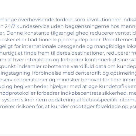
 mange overbevisende fordele, som revolutionerer indk
den 24/7 kundeservice uden begrænsningerne hos menne
der. Denne konstante tilgængelighed reducerer venteti
iosker eller traditionelle pjecehyldeplaner. Robotterne
geligt for internationale besøgende og mangfoldige lo
igt at finde frem til deres destinationer, reducerer f
 af hver interaktion og forbedrer kontinuerligt sine sva
nspunkt indsamler robotterne værdifuld data om kundep
ningstagning i forbindelse med centerdrift og optimerin
eserviceoperationer og mindsker behovet for flere info
bud og begivenheder hjælper med at øge kundetrafikken
ødprotokoller forbedrer indkøbscentrets sikkerhed, m
system sikrer nem opdatering af butikkspecifik informa
merer risikoen for, at kunder modtager forældede oplys