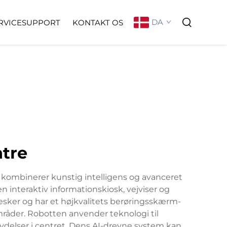
DA
RVICESUPPORT
KONTAKT OS
ntre
r kombinerer kunstig intelligens og avanceret
 interaktiv informationskiosk, vejviser og
sker og har et højkvalitets berøringsskærm-
råder. Robotten anvender teknologi til
ceydelser i centret. Dens AI-drevne system kan