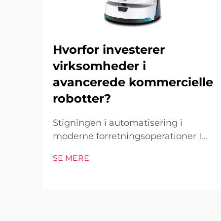
Hvorfor investerer
virksomheder i
avancerede kommercielle
robotter?
Stigningen i automatisering i
moderne forretningsoperationer I
det hurtigt foranderlige
SE MERE
forretningsmiljø i dag er
kommercielle robotter blevet en
hjørnesten i industrielle og
operationelle excellence. Disse
sofistikerede maskiner