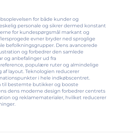
øbsoplevelsen for både kunder og
skelig personale og sikrer dermed konstant
derne for kundespørgsmål markant og
s flersprogede evner bryder ned sproglige
kale befolkningsgrupper. Dens avancerede
rustration og forbedrer den samlede
r og anbefalinger ud fra
reference, populære ruter og almindelige
g af layout. Teknologien reducerer
rmationspunkter i hele indkøbscentret.
 til bestemte butikker og booste
ens dens moderne design forbedrer centrets
tion og reklamematerialer, hvilket reducerer
ninger.