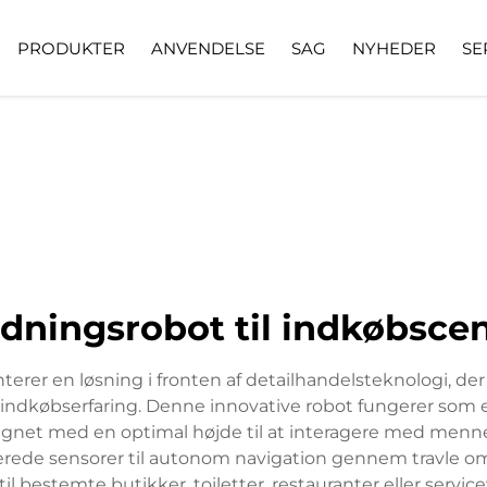
PRODUKTER
ANVENDELSE
SAG
NYHEDER
SE
dningsrobot til indkøbsce
erer en løsning i fronten af detailhandelsteknologi, de
indkøbserfaring. Denne innovative robot fungerer som en
ignet med en optimal højde til at interagere med menne
erede sensorer til autonom navigation gennem travle om
l bestemte butikker, toiletter, restauranter eller servi