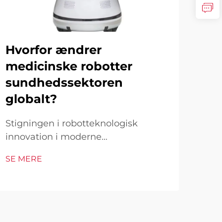
Hvorfor ændrer
Ka
medicinske robotter
fo
sundhedssektoren
si
globalt?
Den
rob
Stigningen i robotteknologisk
sun
innovation i moderne
SE 
gen
sundhedspleje Sundhedssektoren
SE MERE
æra,
oplever en hidtil uset
stig
transformation, da medicinske
del 
robotter revolutionerer patientpleje,
sof
kirurgiske procedurer og
revo
medicinske operationer globalt. Fra